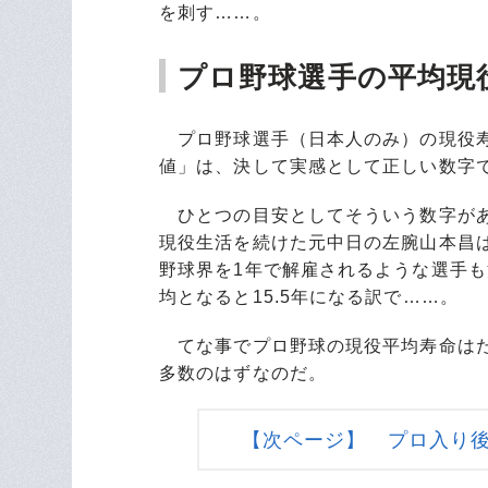
を刺す……。
プロ野球選手の平均現
プロ野球選手（日本人のみ）の現役寿
値」は、決して実感として正しい数字
ひとつの目安としてそういう数字がある
現役生活を続けた元中日の左腕山本昌
野球界を1年で解雇されるような選手も
均となると15.5年になる訳で……。
てな事でプロ野球の現役平均寿命はた
多数のはずなのだ。
【次ページ】 プロ入り