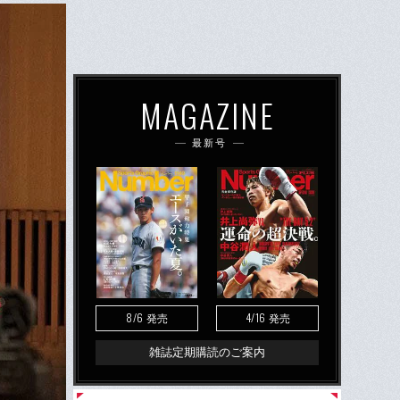
MAGAZINE
最新号
8/6
4/16
発売
発売
雑誌定期購読のご案内