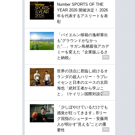
Number SPORTS OF THE
YEAR 2026 開催決定！ 2026
年を代表するアスリートを表
彰
「バイエルン移籍の逸材輩出
も“グラウンドがなかっ
た”…」サガン鳥栖最強アカデ
ミーを変えた『企業版ふるさ
と納税』
PR
世界の頂点に君臨し続けるオ
ランダの超人ハリー・ラブレ
イセンと日本のエースの太田
海也「絶対王者から学ぶこ
と」《ケイリン国際対談②》
PR
「少しぼやけているだけでも
感覚が狂ってきます」Bリー
グ屈指のシューター・安藤周
人が明かす“見える”ことの重
要性
PR