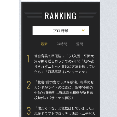
RANKING
プロ野球
最新
24時間
週間
仙台育英で準優勝→ドラ1入団…平沢大
仙
河が振り返るロッテでの9年間「殻を破
河
りきれず…もっと貪欲に方法を探してい
り
たら」「西武移籍はいいキッカケ」
た
「校舎3階の窓ガラスを破壊、相手のセ
「
カンドがライトの位置に」阪神“不動の
現
中軸”佐藤輝明…野球部元相棒が語る高
河が
校時代の《サトテル伝説》
確
「僕だろうな、と覚悟はしていました」
「
現役ドラフトでロッテ→西武へ…平沢大
り