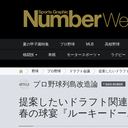
夏の甲子園特集
プロ野球
MLB
高校野球
格闘技
将棋
モータースポーツ
ラグビー
野球
プロ野球
ドラフト会議
提案したいドラフ
プロ野球列島改造論
BACK NUMBER
提案したいドラフト関連
春の球宴『ルーキードー