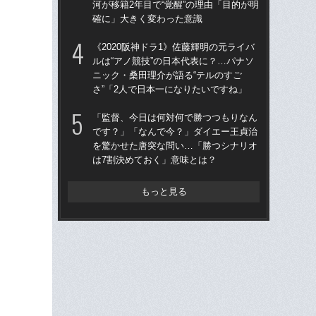
河が移籍2年目で“覚醒”の理由「目的が明
た“
確に」大きく変わった意識
「
《2020阪神ドラ1》佐藤輝明の元ライバ
「
ルは“アノ競技”の日本代表に？…パナソ
終わ
ニック・桑田理介が語る“テルのすご
つか
さ”「2人で日本一になりたいですね」
リ
「監督、今日は何対何で勝つつもりなん
「
です？」「なんで今？」ダイエー王貞治
ス小
を驚かせた唐突な問い…「勝つシナリオ
貞
は7割決めておく」意味とは？
た
もっと見る