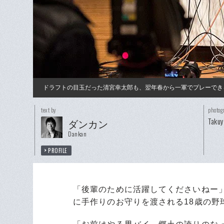
ドラフトの目玉だった清宮幸太郎も、翌年春から一軍でプレーでき
text by
photog
Taku
ダンカン
Dankan
PROFILE
「後輩のために活躍してくださいねー
に手作りのお守りを渡される18歳の野