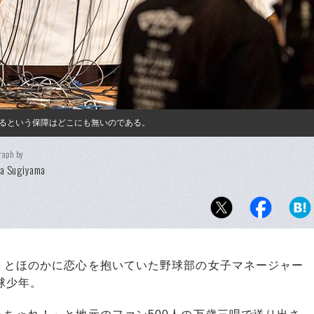
るという保障はどこにも無いのである。
raph by
ya Sugiyama
」とほのかに恋心を抱いていた野球部の女子マネージャー
球少年。