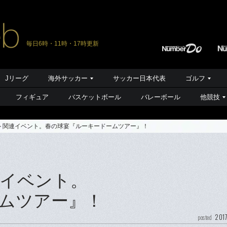
毎日6時・11時・17時更新
Jリーグ
海外サッカー
サッカー日本代表
ゴルフ
フィギュア
バスケットボール
バレーボール
他競技
ト関連イベント。春の球宴『ルーキードームツアー』！
イベント。
ムツアー』！
201
posted