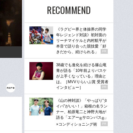
RECOMMEND
《ラグビー界と体操界の同学
年レジェンド対談》初対面の
リーチマイケルと内村航平が
本音で語り合った競技愛「好
きだから、続けられる」
PR
38歳でも進化を続ける篠山竜
青が語る「10年前よりバスケ
が上手くなっている」理由と
は。［MVVりらいぶ賞 受賞者
インタビュー］
PR
《山の神対談》「やっぱり“タ
イパ”がいい！」箱根の名ラン
ナー、柏原竜二と神野大地が
語る「エアー
サロンパス
」
®
®
×コンディショニング術
PR