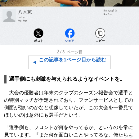
photograph by
八木葱
Negi Yagi
text by
Negi Yagi
ポスト
シェア
コピー
2
/3
ページ目
この記事を1ページ目から読む
選手側にも刺激を与えられるようなイベントを。
大会の優勝者は年末のクラブのシーズン報告会で選手と
の特別マッチが予定されており、ファンサービスとしての
側面が強いのかなと想像していたが、この大会を一番見て
ほしいのは意外にも選手だという。
「選手側も、フロントが何をやってるか、というのを常に
見ています。『また何か面白いことやってるな、俺たちも