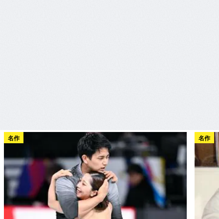
名作
名作