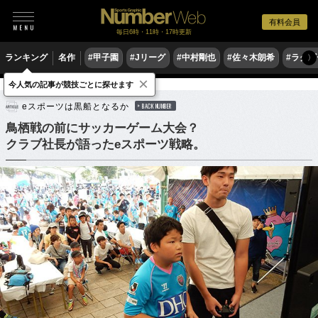
有料会員
毎日6時・11時・17時更新
ランキング
名作
#甲子園
#Jリーグ
#中村剛也
#佐々木朗希
#ラグ
〉
×
今人気の記事が競技ごとに探せます
サッカー
Jリーグ
eスポーツ
eスポーツは黒船となるか
BACK NUMBER
鳥栖戦の前にサッカーゲーム大会？
クラブ社長が語ったeスポーツ戦略。