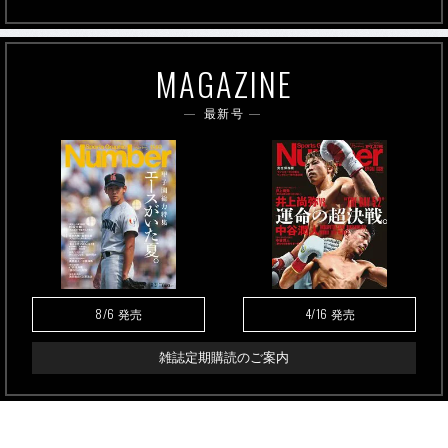
MAGAZINE
最新号
8/6
4/16
発売
発売
雑誌定期購読のご案内