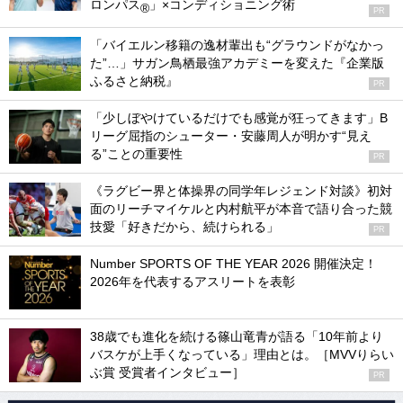
ロンパス
」×コンディショニング術
®
PR
「バイエルン移籍の逸材輩出も“グラウンドがなかっ
た”…」サガン鳥栖最強アカデミーを変えた『企業版
ふるさと納税』
PR
「少しぼやけているだけでも感覚が狂ってきます」B
リーグ屈指のシューター・安藤周人が明かす“見え
る”ことの重要性
PR
《ラグビー界と体操界の同学年レジェンド対談》初対
面のリーチマイケルと内村航平が本音で語り合った競
技愛「好きだから、続けられる」
PR
Number SPORTS OF THE YEAR 2026 開催決定！
2026年を代表するアスリートを表彰
38歳でも進化を続ける篠山竜青が語る「10年前より
バスケが上手くなっている」理由とは。［MVVりらい
ぶ賞 受賞者インタビュー］
PR