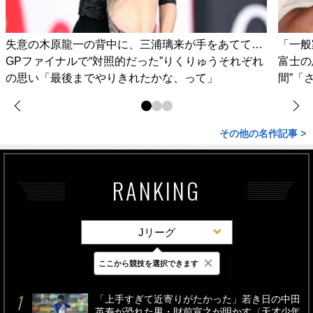
失意の木原龍一の背中に、三浦璃来が手をあてて…
「一般
GPファイナルで“対照的だった”りくりゅうそれぞれ
富士の
の思い「最後までやりきれたかな、って」
間”「
その他の名作記事 >
RANKING
Jリーグ
×
ここから競技を選択できます
最新
24時間
週間
「上手すぎて近寄りがたかった」若き日の中田
英寿が恐れた男・財前宣之が明かす〈天才少年