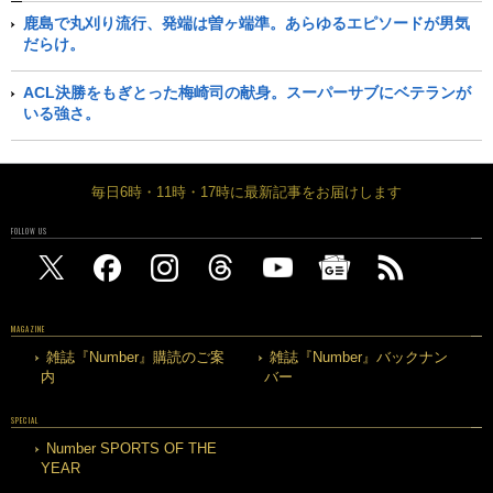
鹿島で丸刈り流行、発端は曽ヶ端準。あらゆるエピソードが男気
だらけ。
ACL決勝をもぎとった梅崎司の献身。スーパーサブにベテランが
いる強さ。
毎日6時・11時・17時に最新記事をお届けします
FOLLOW US
MAGAZINE
雑誌『Number』購読のご案
雑誌『Number』バックナン
内
バー
SPECIAL
Number SPORTS OF THE
YEAR