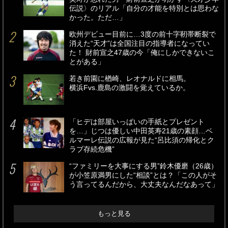
伝説〉のリアル「自分の才能を特別とは思わな
かった。ただ…」
欧州デビュー目前に…3度の前十字靭帯断裂で
消えた“天才”は全国注目の指導者になってい
た！ 財前宣之47歳の今「俺にしかできないこ
とがある」
若き前園に楢崎、レオナルドに相馬。
横浜Fvs.鹿島の激闘を覚えているか。
「ヒデは部屋いっぱいの手紙とプレゼント
を…」じつは優しい中田英寿21歳の素顔…ベ
ルマーレ伝説の広報が見た“呂比須の帰化とク
ラブ存続危機”
“ファミリーを大事にする男”鈴木優磨（26歳）
が小笠原満男にした“相談”とは？「この人がそ
う言ってるんだから、大丈夫なんだなあって」
もっと見る