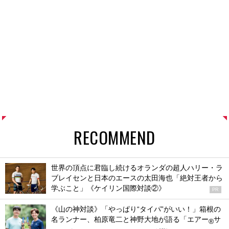
RECOMMEND
世界の頂点に君臨し続けるオランダの超人ハリー・ラ
ブレイセンと日本のエースの太田海也「絶対王者から
学ぶこと」《ケイリン国際対談②》
PR
《山の神対談》「やっぱり“タイパ”がいい！」箱根の
名ランナー、柏原竜二と神野大地が語る「エアー
サ
®