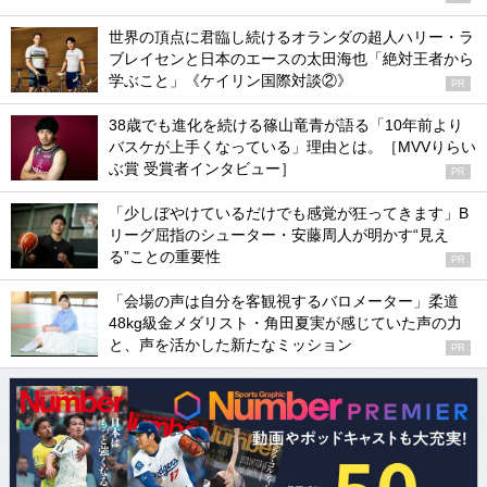
世界の頂点に君臨し続けるオランダの超人ハリー・ラ
ブレイセンと日本のエースの太田海也「絶対王者から
学ぶこと」《ケイリン国際対談②》
PR
38歳でも進化を続ける篠山竜青が語る「10年前より
バスケが上手くなっている」理由とは。［MVVりらい
ぶ賞 受賞者インタビュー］
PR
「少しぼやけているだけでも感覚が狂ってきます」B
リーグ屈指のシューター・安藤周人が明かす“見え
る”ことの重要性
PR
「会場の声は自分を客観視するバロメーター」柔道
48kg級金メダリスト・角田夏実が感じていた声の力
と、声を活かした新たなミッション
PR