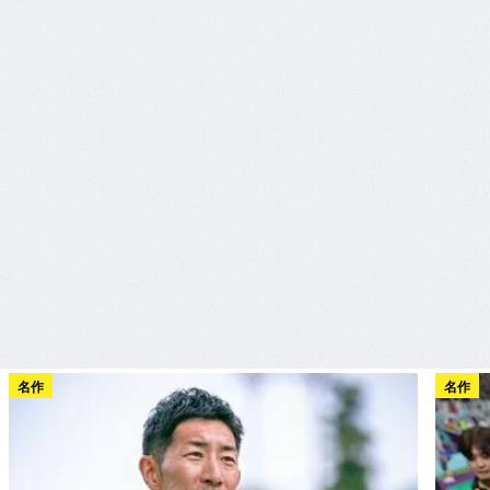
名作
名作