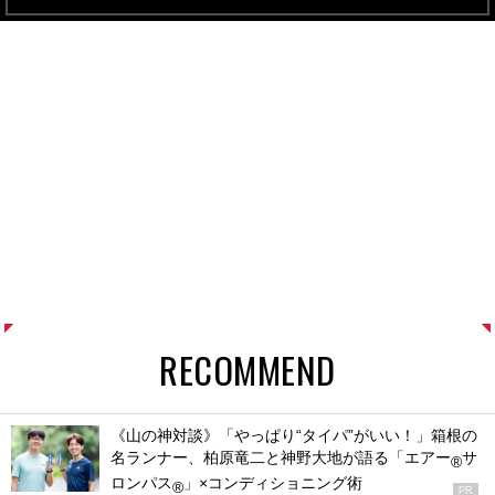
RECOMMEND
《山の神対談》「やっぱり“タイパ”がいい！」箱根の
名ランナー、柏原竜二と神野大地が語る「エアー
サ
®
ロンパス
」×コンディショニング術
®
PR