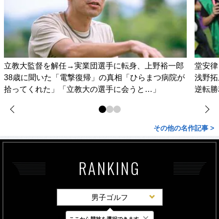
立教大監督を解任→実業団選手に転身、上野裕一郎
堂安律
38歳に聞いた「電撃復帰」の真相「ひらまつ病院が
浅野拓
拾ってくれた」「立教大の選手に会うと…」
逆転勝
その他の名作記事 >
RANKING
男子ゴルフ
×
ここから競技を選択できます