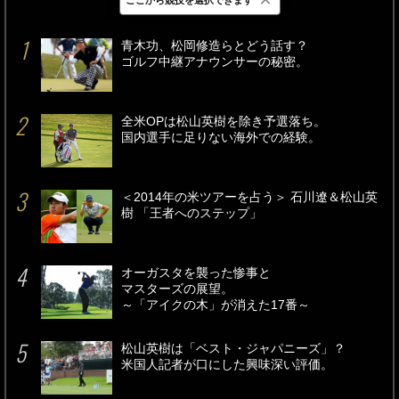
最新
24時間
週間
青木功、松岡修造らとどう話す？
ゴルフ中継アナウンサーの秘密。
全米OPは松山英樹を除き予選落ち。
国内選手に足りない海外での経験。
＜2014年の米ツアーを占う＞ 石川遼＆松山英
樹 「王者へのステップ」
オーガスタを襲った惨事と
マスターズの展望。
～「アイクの木」が消えた17番～
松山英樹は「ベスト・ジャパニーズ」？
米国人記者が口にした興味深い評価。