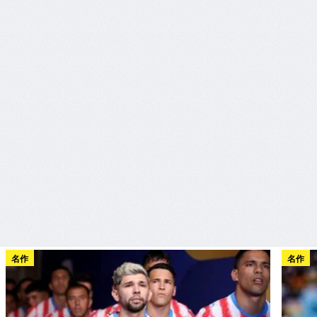
名作
名作