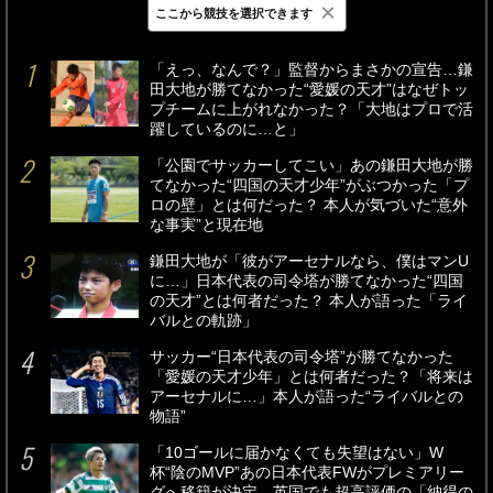
×
ここから競技を選択できます
最新
24時間
週間
「えっ、なんで？」監督からまさかの宣告…鎌
田大地が勝てなかった“愛媛の天才”はなぜトッ
プチームに上がれなかった？「大地はプロで活
躍しているのに…と」
「公園でサッカーしてこい」あの鎌田大地が勝
てなかった“四国の天才少年”がぶつかった「プ
ロの壁」とは何だった？ 本人が気づいた“意外
な事実”と現在地
鎌田大地が「彼がアーセナルなら、僕はマンU
に…」日本代表の司令塔が勝てなかった“四国
の天才”とは何者だった？ 本人が語った「ライ
バルとの軌跡」
サッカー“日本代表の司令塔”が勝てなかった
「愛媛の天才少年」とは何者だった？「将来は
アーセナルに…」本人が語った“ライバルとの
物語”
「10ゴールに届かなくても失望はない」W
杯“陰のMVP”あの日本代表FWがプレミアリー
グへ移籍が決定…英国でも超高評価の「納得の