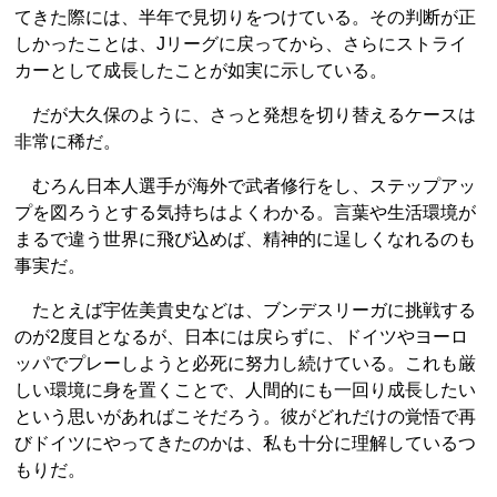
てきた際には、半年で見切りをつけている。その判断が正
しかったことは、Jリーグに戻ってから、さらにストライ
カーとして成長したことが如実に示している。
だが大久保のように、さっと発想を切り替えるケースは
非常に稀だ。
むろん日本人選手が海外で武者修行をし、ステップアッ
プを図ろうとする気持ちはよくわかる。言葉や生活環境が
まるで違う世界に飛び込めば、精神的に逞しくなれるのも
事実だ。
たとえば宇佐美貴史などは、ブンデスリーガに挑戦する
のが2度目となるが、日本には戻らずに、ドイツやヨーロ
ッパでプレーしようと必死に努力し続けている。これも厳
しい環境に身を置くことで、人間的にも一回り成長したい
という思いがあればこそだろう。彼がどれだけの覚悟で再
びドイツにやってきたのかは、私も十分に理解しているつ
もりだ。