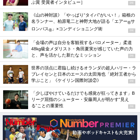
ぶ賞 受賞者インタビュー］
PR
《山の神対談》「やっぱり“タイパ”がいい！」箱根の
名ランナー、柏原竜二と神野大地が語る「エアー
サ
®
ロンパス
」×コンディショニング術
®
PR
「会場の声は自分を客観視するバロメーター」柔道
48kg級金メダリスト・角田夏実が感じていた声の力
と、声を活かした新たなミッション
PR
世界の頂点に君臨し続けるオランダの超人ハリー・ラ
ブレイセンと日本のエースの太田海也「絶対王者から
学ぶこと」《ケイリン国際対談②》
PR
「少しぼやけているだけでも感覚が狂ってきます」B
リーグ屈指のシューター・安藤周人が明かす“見え
る”ことの重要性
PR