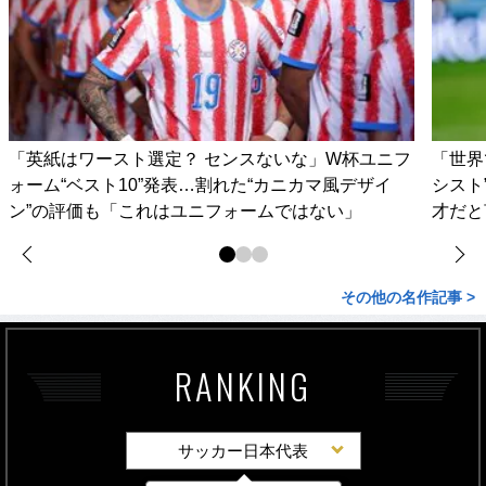
「英紙はワースト選定？ センスないな」W杯ユニフ
「世界
ォーム“ベスト10”発表…割れた“カニカマ風デザイ
シスト
ン”の評価も「これはユニフォームではない」
才だと
その他の名作記事 >
RANKING
サッカー日本代表