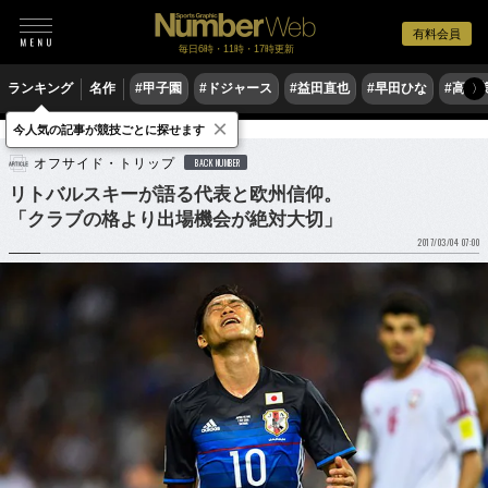
有料会員
毎日6時・11時・17時更新
ランキング
名作
#甲子園
#ドジャース
#益田直也
#早田ひな
#高木
〉
×
今人気の記事が競技ごとに探せます
サッカー
サッカー日本代表
オフサイド・トリップ
BACK NUMBER
リトバルスキーが語る代表と欧州信仰。
「クラブの格より出場機会が絶対大切」
2017/03/04 07:00