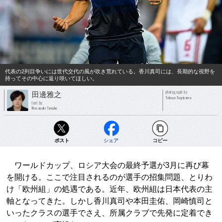
代表の2列目争いには世代交代の風が吹き荒れている。香川真司には、長期的な視野を
持ってその中心に返り咲いてほしい。
photograph by
田邊雅之
Takuya Sugiyama
text by
Masayuki Tanabe
ポスト
シェア
コピー
ワールドカップ、ロシア大会の最終予選が3月に再び幕
を開ける。ここで注目されるのが選手の招集問題、とりわ
け「欧州組」の処遇である。近年、欧州組は日本代表の主
軸となってきた。しかし香川真司や本田圭佑、岡崎慎司と
いったクラスの選手でさえ、所属クラブで先発に定着でき