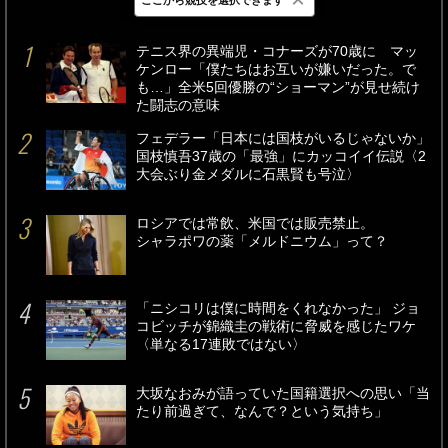
最新
24時間
週間
テニス界の異端児・コナーズが70歳に マッ
ケンロー「僕たちはお互いが嫌いだった。で
も…」全米5回優勝の“ショーマン”が見せ続け
た闘志の意味
フェデラー「日本には国枝がいるじゃないか」
国枝慎吾37歳の「最強」にカッコイイ伝説〈2
大会ぶり金メダルに石黒賢も号泣〉
ロシアでは常飲、米国では販売禁止。
シャラポワの薬「メルドニウム」って？
「ニシコリは僕に時間をくれなかった」 ジョ
コビッチが錦織圭の戦術に脅威を感じたワケ
〈単なる17連敗ではない〉
大坂なおみが語っていた国籍選択への思い「当
たり前過ぎて、なんで？という気持ち」