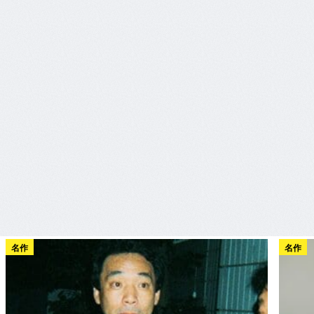
名作
名作