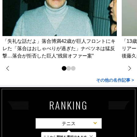
「失礼な話だよ」落合博満42歳が巨人フロントにキ
「13
レた「落合はおしゃべりが過ぎた」ナベツネは猛反
リアー
撃…落合が拒否した巨人“残留オファー案”
後藤久
その他の名作記事 >
RANKING
テニス
×
ここから競技を選択できます