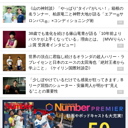
《山の神対談》「やっぱり“タイパ”がいい！」箱根の
名ランナー、柏原竜二と神野大地が語る「エアー
サ
®
ロンパス
」×コンディショニング術
®
PR
38歳でも進化を続ける篠山竜青が語る「10年前より
バスケが上手くなっている」理由とは。［MVVりらい
ぶ賞 受賞者インタビュー］
PR
世界の頂点に君臨し続けるオランダの超人ハリー・ラ
ブレイセンと日本のエースの太田海也「絶対王者から
学ぶこと」《ケイリン国際対談②》
PR
「少しぼやけているだけでも感覚が狂ってきます」B
リーグ屈指のシューター・安藤周人が明かす“見え
る”ことの重要性
PR