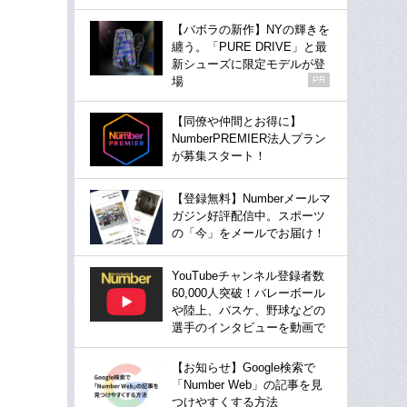
【バボラの新作】NYの輝きを
纏う。「PURE DRIVE」と最
新シューズに限定モデルが登
場
PR
【同僚や仲間とお得に】
NumberPREMIER法人プラン
が募集スタート！
【登録無料】Numberメールマ
ガジン好評配信中。スポーツ
の「今」をメールでお届け！
YouTubeチャンネル登録者数
60,000人突破！バレーボール
や陸上、バスケ、野球などの
選手のインタビューを動画で
【お知らせ】Google検索で
「Number Web」の記事を見
つけやすくする方法