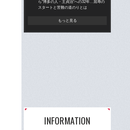
ら“博多の人・王貞治”への32年…屈辱の
ら“
スタートと苦難の道のりとは
ス
もっと見る
INFORMATION