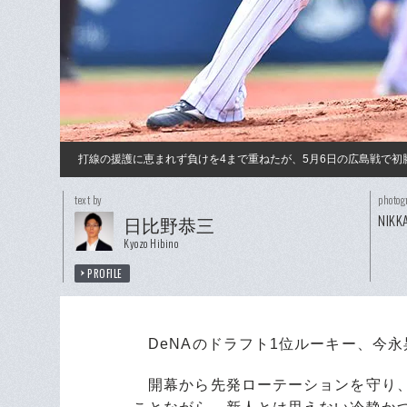
打線の援護に恵まれず負けを4まで重ねたが、5月6日の広島戦で初
text by
photog
NIKK
日比野恭三
Kyozo Hibino
PROFILE
DeNAのドラフト1位ルーキー、今
開幕から先発ローテーションを守り、