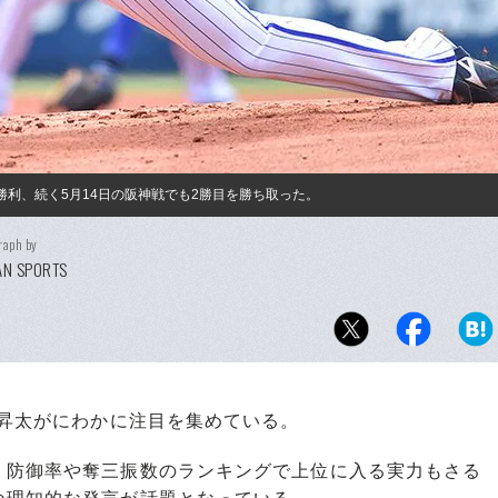
勝利、続く5月14日の阪神戦でも2勝目を勝ち取った。
raph by
AN SPORTS
永昇太がにわかに注目を集めている。
防御率や奪三振数のランキングで上位に入る実力もさる