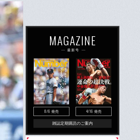
MAGAZINE
最新号
8/6
4/16
発売
発売
雑誌定期購読のご案内