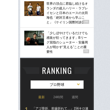
世界の頂点に君臨し続けるオ
ランダの超人ハリー・ラブレ
イセンと日本のエースの太田
海也「絶対王者から学ぶこ
と」《ケイリン国際対談②》
PR
「少しぼやけているだけでも
感覚が狂ってきます」Bリー
グ屈指のシューター・安藤周
人が明かす“見える”ことの重
要性
PR
RANKING
プロ野球
最新
24時間
週間
「アゴ骨折、前歯折れて…」156キロ速
「ア