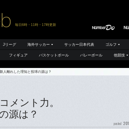
毎日6時・11時・17時更新
Jリーグ
海外サッカー
サッカー日本代表
ゴルフ
フィギュア
バスケットボール
バレーボール
他競技
新人離れした理知と投球の源は？
コメント力。
の源は？
201
posted