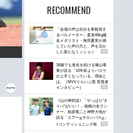
RECOMMEND
「会場の声は自分を客観視す
るバロメーター」柔道48kg級
金メダリスト・角田夏実が感
じていた声の力と、声を活か
した新たなミッション
PR
38歳でも進化を続ける篠山竜
青が語る「10年前よりバスケ
が上手くなっている」理由と
は。［MVVりらいぶ賞 受賞者
インタビュー］
PR
《山の神対談》「やっぱり“タ
イパ”がいい！」箱根の名ラン
ナー、柏原竜二と神野大地が
語る「エアー
サロンパス
」
®
®
×コンディショニング術
PR