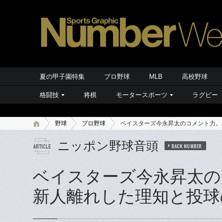
夏の甲子園特集
プロ野球
MLB
高校野球
格闘技
将棋
モータースポーツ
ラグビー
野球
プロ野球
ベイスターズ今永昇太のコメント力。
ニッポン野球音頭
BACK NUMBER
ベイスターズ今永昇太の
新人離れした理知と投球