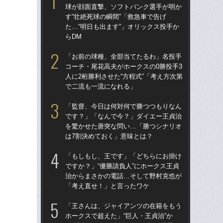
球が顔面直撃、ソフトバンク選手が明か
球
す“壮絶死球の瞬間”「救急車で告げ
す“
た…“明日も出ます”」オリックス投手か
た…
らDM
らD
「お前の球種、全部当てたるわ」名投手
「
コーチ・尾花高夫がホークスの0勝投手3
で
人に2桁勝利させた“方程式”「考え方次第
を
で二流も一流になれる」
は
「監督、今日は何対何で勝つつもりなん
「
です？」「なんで今？」ダイエー王貞治
コー
を驚かせた唐突な問い…「勝つシナリオ
人に
は7割決めておく」意味とは？
で
「もしもし、王です」「どちらにお掛け
「
ですか？」“優勝請負人”にホークス王貞
です
治からまさかの電話…そして野村克也が
治
「考え直せ！」と言ったワケ
「
「王さんは、ジャイアンツの在籍をもう
「
ホークスで超えた」“巨人・王貞治”か
ホー