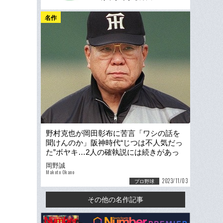
名作
野村克也が岡田彰布に苦言「ワシの話を
聞けんのか」阪神時代“じつは不人気だっ
た”ボヤキ…2人の確執説には続きがあっ
た「岡田はえらいな」
岡野誠
Makoto Okano
2023/11/03
プロ野球
その他の名作記事