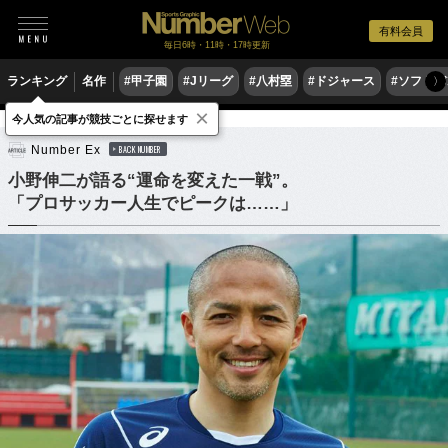
有料会員
毎日6時・11時・17時更新
ランキング
名作
#甲子園
#Jリーグ
#八村塁
#ドジャース
#ソフトバ
〉
×
今人気の記事が競技ごとに探せます
サッカー
Jリーグ
Number Ex
BACK NUMBER
小野伸二が語る“運命を変えた一戦”。
「プロサッカー人生でピークは……」