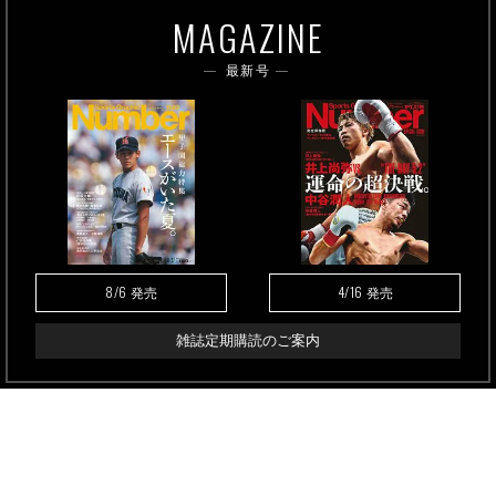
MAGAZINE
最新号
8/6
4/16
発売
発売
雑誌定期購読のご案内