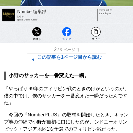
photograph by
Number編集部
Yoichi Nagano
text by
Sports Graphic Number
ポスト
シェア
コピー
2
/3
ページ目
この記事を1ページ目から読む
小野のサッカーを一番変えた一瞬。
「やっぱり'99年のフィリピン戦のときのけがというのが、
僕の中では、僕のサッカーを一番変えた一瞬だったんです
ね」
今回の『NumberPLUS』の取材を開始したとき、キャン
プ地の沖縄で小野が最初に口にしたのが、シドニーオリン
ピック・アジア地区1次予選でのフィリピン戦だった。