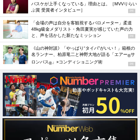
バスケが上手くなっている」理由とは。［MVVりらい
ぶ賞 受賞者インタビュー］
PR
「会場の声は自分を客観視するバロメーター」柔道
48kg級金メダリスト・角田夏実が感じていた声の力
と、声を活かした新たなミッション
PR
《山の神対談》「やっぱり“タイパ”がいい！」箱根の
名ランナー、柏原竜二と神野大地が語る「エアー
サ
®
ロンパス
」×コンディショニング術
®
PR