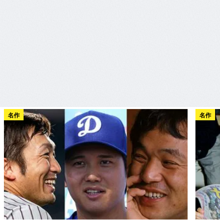
名作
名作