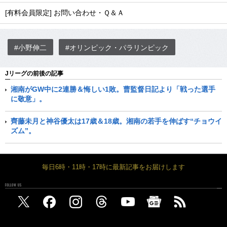
[有料会員限定] お問い合わせ・Ｑ＆Ａ
#小野伸二
#オリンピック・パラリンピック
Jリーグの前後の記事
湘南がGW中に2連勝＆悔しい1敗。曹監督日記より「戦った選手
に敬意」。
齊藤未月と神谷優太は17歳＆18歳。湘南の若手を伸ばす“チョウイ
ズム”。
毎日6時・11時・17時に最新記事をお届けします
FOLLOW US