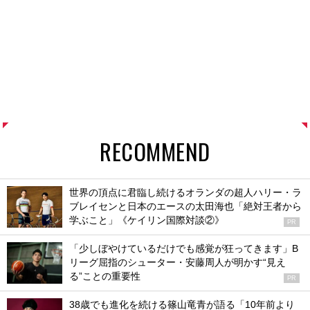
RECOMMEND
世界の頂点に君臨し続けるオランダの超人ハリー・ラ
ブレイセンと日本のエースの太田海也「絶対王者から
学ぶこと」《ケイリン国際対談②》
PR
「少しぼやけているだけでも感覚が狂ってきます」B
リーグ屈指のシューター・安藤周人が明かす“見え
る”ことの重要性
PR
38歳でも進化を続ける篠山竜青が語る「10年前より