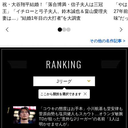
祝・大谷翔平結婚！「落合博満・信子夫人は三冠
「やは
王」「イチローと弓子夫人、鈴木誠也＆畠山愛理夫
27年
妻は…」“結婚1年目の大打者”を大調査
味”だ
その他の名作記事 >
RANKING
Jリーグ
×
ここから競技を選択できます
最新
24時間
週間
「コウキの態度はお手本」小川航基も堂安律も
菅原由勢も塩貝健人もスカウト…オランダ敏腕
TDが狙った“意外なJリーガー”の名前「1人は
明かせませんが」