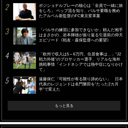
ポジショナルプレーの核心は「全員で一緒に旅
をしろ」 ペップ流を知り、バルサ要職を務め
たアルベル新監督のFC東京変革案
「バルサの練習に参加できないか」頼んだ相手
はまさかの…岩本輝雄が振り返る引退前の仰天
エピソード《戦友・森保監督への要望》
「欧州で収入は5～6万円、住居食事は…」“J2
戦力外後”のプロサッカー選手、リアルな海外
挑戦事情「インドネシアでは熱中症になりかけ
て」
遠藤保仁「可能性が有る限り諦めない」 日本
代表のレジェンドは名門磐田を“たった2カ月
半”で変えた
もっと見る