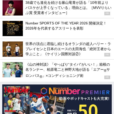
38歳でも進化を続ける篠山竜青が語る「10年前より
バスケが上手くなっている」理由とは。［MVVりらい
ぶ賞 受賞者インタビュー］
PR
Number SPORTS OF THE YEAR 2026 開催決定！
2026年を代表するアスリートを表彰
世界の頂点に君臨し続けるオランダの超人ハリー・ラ
ブレイセンと日本のエースの太田海也「絶対王者から
学ぶこと」《ケイリン国際対談②》
PR
《山の神対談》「やっぱり“タイパ”がいい！」箱根の
名ランナー、柏原竜二と神野大地が語る「エアー
サ
®
ロンパス
」×コンディショニング術
®
PR