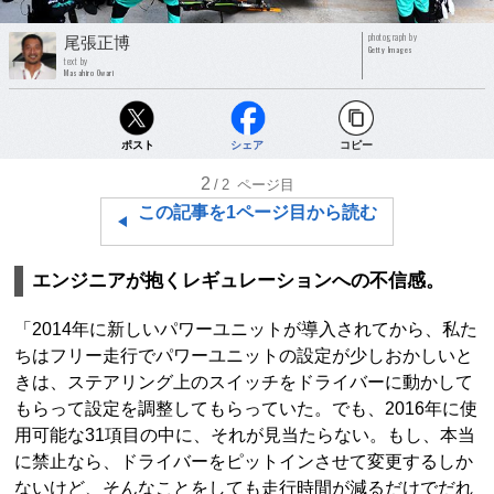
photograph by
尾張正博
Getty Images
text by
Masahiro Owari
ポスト
シェア
コピー
2
/2
ページ目
この記事を1ページ目から読む
エンジニアが抱くレギュレーションへの不信感。
「2014年に新しいパワーユニットが導入されてから、私た
ちはフリー走行でパワーユニットの設定が少しおかしいと
きは、ステアリング上のスイッチをドライバーに動かして
もらって設定を調整してもらっていた。でも、2016年に使
用可能な31項目の中に、それが見当たらない。もし、本当
に禁止なら、ドライバーをピットインさせて変更するしか
ないけど、そんなことをしても走行時間が減るだけでだれ