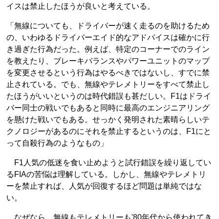
イスは禁止したほうが良いと考えている。
「無線についても、ドライバーが速く走るのを助けるため
の、いわゆるドライバーエイド的なアドバイスは確かに行
き過ぎた行為だった。例えば、特定のコーナーでのライン
を教えたり、ブレーキバランスやパワーユニットのマップ
を変更させるという行為はやるべきではないし、すでに禁
止されている。でも、無線やテレメトリーをすべて禁止し
たほうがいいというのは時代錯誤も甚だしい。F1はドライ
バー同士の戦いでもあると同時に最高のエンジニアリング
を懸けた戦いでもある。せっかく発明された素晴らしいテ
クノロジーがあるのにそれを禁止するというのは、F1にと
って自殺行為のようなもの」
F1人気の低迷を食い止めようと試行錯誤を繰り返してい
るFIAの苦悩は理解している。しかし、無線やテレメトリ
ーを禁止すれば、人気が回復するほど問題は単純ではな
い。
なぜなら、無線もテレメトリーも'80年代から使われてき