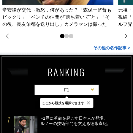
堂安律が交代→激怒…何があった？「森保一監督も
元祖・
ビックリ」「ベンチの仲間が“落ち着いて”と」「そ
視線「
の後、長友佑都を送り出し」カメラマンは撮った
ルフ界
その他の名作記事 >
RANKING
F1
×
ここから競技を選択できます
最新
24時間
週間
F1界に革命を起こす日本人が登場。
ルノーの技術部門を支える徳永直紀。