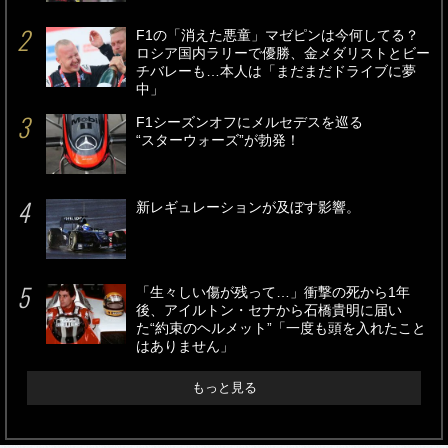
F1の「消えた悪童」マゼピンは今何してる？
ロシア国内ラリーで優勝、金メダリストとビー
チバレーも…本人は「まだまだドライブに夢
中」
F1シーズンオフにメルセデスを巡る
“スターウォーズ”が勃発！
新レギュレーションが及ぼす影響。
「生々しい傷が残って…」衝撃の死から1年
後、アイルトン・セナから石橋貴明に届い
た“約束のヘルメット”「一度も頭を入れたこと
はありません」
もっと見る