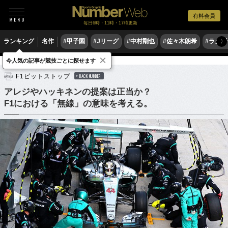
有料会員
毎日6時・11時・17時更新
ランキング
名作
#甲子園
#Jリーグ
#中村剛也
#佐々木朗希
#ラグ
〉
×
今人気の記事が競技ごとに探せます
モータースポーツ
F1
F1ピットストップ
BACK NUMBER
アレジやハッキネンの提案は正当か？
F1における「無線」の意味を考える。