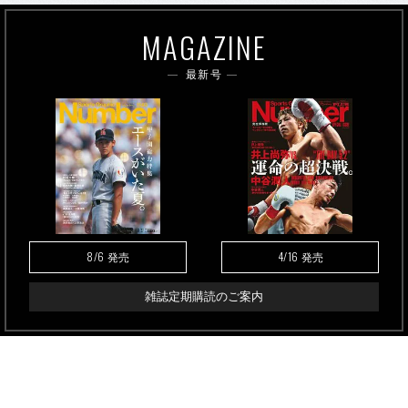
MAGAZINE
最新号
8/6
4/16
発売
発売
雑誌定期購読のご案内