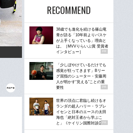
RECOMMEND
38歳でも進化を続ける篠山竜
青が語る「10年前よりバスケ
が上手くなっている」理由と
は。［MVVりらいぶ賞 受賞者
インタビュー］
PR
「少しぼやけているだけでも
感覚が狂ってきます」Bリー
グ屈指のシューター・安藤周
人が明かす“見える”ことの重
要性
PR
世界の頂点に君臨し続けるオ
ランダの超人ハリー・ラブレ
イセンと日本のエースの太田
海也「絶対王者から学ぶこ
と」《ケイリン国際対談②》
PR