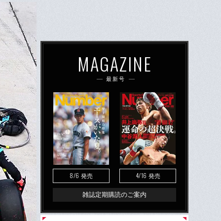
MAGAZINE
最新号
8/6
4/16
発売
発売
雑誌定期購読のご案内