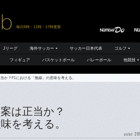
毎日6時・11時・17時更新
Jリーグ
海外サッカー
サッカー日本代表
ゴルフ
フィギュア
バスケットボール
バレーボール
他競技
当か？F1における「無線」の意味を考える。
案は正当か？
意味を考える。
201
posted