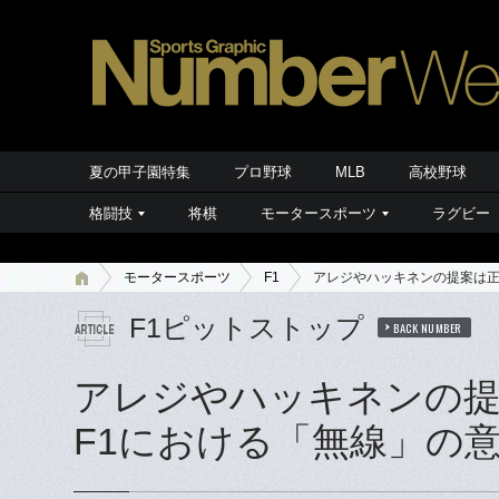
夏の甲子園特集
プロ野球
MLB
高校野球
格闘技
将棋
モータースポーツ
ラグビー
モータースポーツ
F1
アレジやハッキネンの提案は正
F1ピットストップ
BACK NUMBER
アレジやハッキネンの提
F1における「無線」の