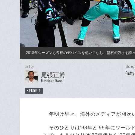
2015年シーズンも各種のデバイスを使いこなし、盤石の強さを
text by
photog
Getty
尾張正博
Masahiro Owari
PROFILE
年明け早々、海外のメディアが相次い
そのひとりは'98年と'99年にワー