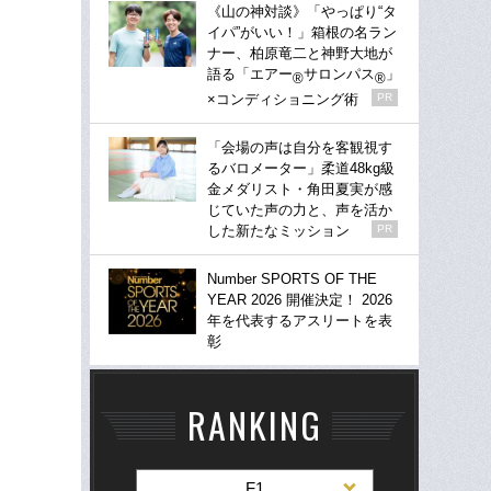
《山の神対談》「やっぱり“タ
イパ”がいい！」箱根の名ラン
ナー、柏原竜二と神野大地が
語る「エアー
サロンパス
」
®
®
×コンディショニング術
PR
「会場の声は自分を客観視す
るバロメーター」柔道48kg級
金メダリスト・角田夏実が感
じていた声の力と、声を活か
した新たなミッション
PR
Number SPORTS OF THE
YEAR 2026 開催決定！ 2026
年を代表するアスリートを表
彰
RANKING
F1