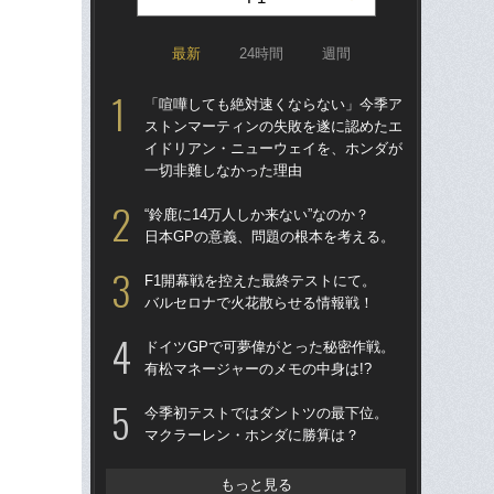
最新
24時間
週間
「喧嘩しても絶対速くならない」今季ア
S
ストンマーティンの失敗を遂に認めたエ
る
イドリアン・ニューウェイを、ホンダが
一切非難しなかった理由
「
ス
“鈴鹿に14万人しか来ない”なのか？
イ
日本GPの意義、問題の根本を考える。
一
F1開幕戦を控えた最終テストにて。
「
バルセロナで火花散らせる情報戦！
1
に届
ドイツGPで可夢偉がとった秘密作戦。
を
有松マネージャーのメモの中身は!?
F1
今季初テストではダントツの最下位。
る？
マクラーレン・ホンダに勝算は？
リ
ま
もっと見る