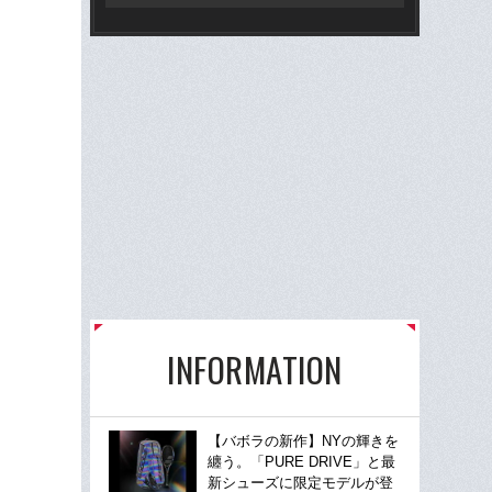
《F
冠宇
の
INFORMATION
【バボラの新作】NYの輝きを
纏う。「PURE DRIVE」と最
新シューズに限定モデルが登