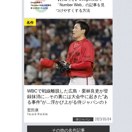
「Number Web」の記事を見
つけやすくする方法
名作
WBCで戦線離脱した広島・栗林良吏が登
録抹消に…その裏には大会中に起きた”あ
る事件”が…浮かび上がる侍ジャパンのト
レーナー問題
鷲田康
Yasushi Washida
2023/05/04
侍ジャパン
その他の名作記事