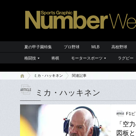
夏の甲子園特集
プロ野球
MLB
高校野球
格闘技
将棋
モータースポーツ
ラグビー
ミカ・ハッキネン
関連記事
ミカ・ハッキネン
F1
「空力
図板と