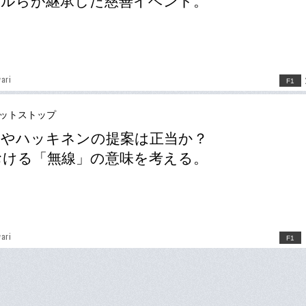
テルらが継承した慈善イベント。
ari
F1
ピットストップ
ジやハッキネンの提案は正当か？
おける「無線」の意味を考える。
ari
F1