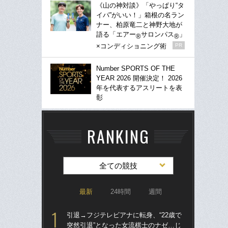
《山の神対談》「やっぱり“タ
イパ”がいい！」箱根の名ラン
ナー、柏原竜二と神野大地が
語る「エアー
サロンパス
」
®
®
×コンディショニング術
PR
Number SPORTS OF THE
YEAR 2026 開催決定！ 2026
年を代表するアスリートを表
彰
RANKING
全ての競技
最新
24時間
週間
引退→フジテレビアナに転身、“22歳で
「
突然引退”となった女流棋士のナゼ…じ
り