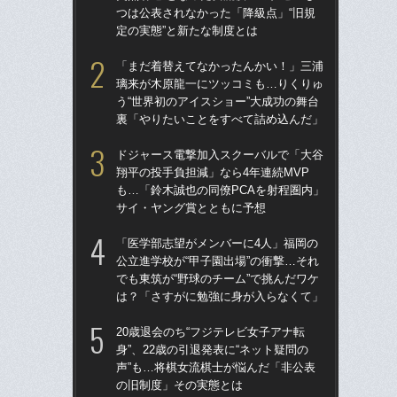
つは公表されなかった「降級点」“旧規
た“
定の実態”と新たな制度とは
「
「まだ着替えてなかったんかい！」三浦
「
璃来が木原龍一にツッコミも…りくりゅ
終わ
う“世界初のアイスショー”大成功の舞台
つか
裏「やりたいことをすべて詰め込んだ」
リ
ドジャース電撃加入スクーバルで「大谷
「
翔平の投手負担減」なら4年連続MVP
っ
も…「鈴木誠也の同僚PCAを射程圏内」
王貞
サイ・ヤング賞とともに予想
当
「医学部志望がメンバーに4人」福岡の
ド
公立進学校が“甲子園出場”の衝撃…それ
翔平
でも東筑が“野球のチーム”で挑んだワケ
も…
は？「さすがに勉強に身が入らなくて」
サ
20歳退会のち“フジテレビ女子アナ転
「
身”、22歳の引退発表に“ネット疑問の
璃
声”も…将棋女流棋士が悩んだ「非公表
う“
の旧制度」その実態とは
裏