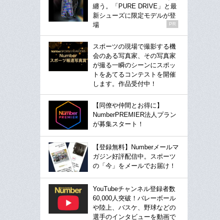
纏う。「PURE DRIVE」と最
新シューズに限定モデルが登
場
PR
スポーツの現場で撮影する機
会のある写真家、その写真家
が撮る一瞬のシーンにスポッ
トをあてるコンテストを開催
します。作品受付中！
【同僚や仲間とお得に】
NumberPREMIER法人プラン
が募集スタート！
【登録無料】Numberメールマ
ガジン好評配信中。スポーツ
の「今」をメールでお届け！
YouTubeチャンネル登録者数
60,000人突破！バレーボール
や陸上、バスケ、野球などの
選手のインタビューを動画で