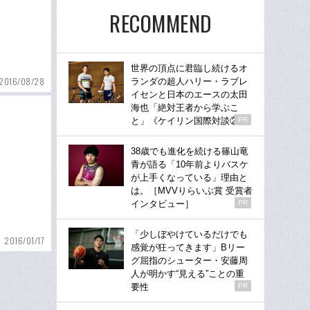
RECOMMEND
世界の頂点に君臨し続けるオ
2016/08/28
ランダの超人ハリー・ラブレ
イセンと日本のエースの太田
海也「絶対王者から学ぶこ
と」《ケイリン国際対談②》
PR
38歳でも進化を続ける篠山竜
青が語る「10年前よりバスケ
が上手くなっている」理由と
は。［MVVりらいぶ賞 受賞者
インタビュー］
PR
「少しぼやけているだけでも
2016/01/17
感覚が狂ってきます」Bリー
グ屈指のシューター・安藤周
人が明かす“見える”ことの重
要性
PR