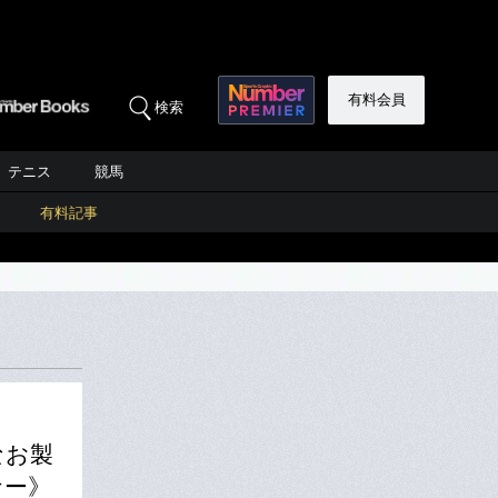
有料会員
検索
テニス
競馬
有料記事
なお製
ナー》