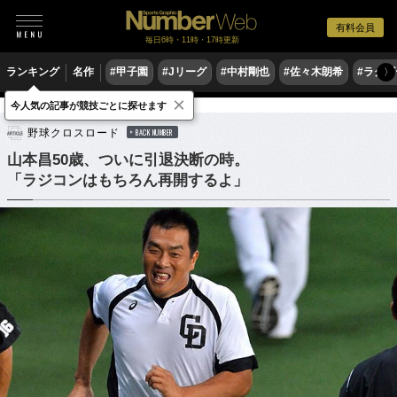
有料会員
毎日6時・11時・17時更新
ランキング
名作
#甲子園
#Jリーグ
#中村剛也
#佐々木朗希
#ラグ
〉
×
今人気の記事が競技ごとに探せます
野球
プロ野球
野球クロスロード
BACK NUMBER
山本昌50歳、ついに引退決断の時。
「ラジコンはもちろん再開するよ」