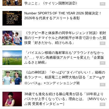
学ぶこと」《ケイリン国際対談②》
PR
Number SPORTS OF THE YEAR 2026 開催決定！
2026年を代表するアスリートを表彰
《ラグビー界と体操界の同学年レジェンド対談》初対
面のリーチマイケルと内村航平が本音で語り合った競
技愛「好きだから、続けられる」
PR
「バイエルン移籍の逸材輩出も“グラウンドがなかっ
た”…」サガン鳥栖最強アカデミーを変えた『企業版
ふるさと納税』
PR
《山の神対談》「やっぱり“タイパ”がいい！」箱根の
名ランナー、柏原竜二と神野大地が語る「エアー
サ
®
ロンパス
」×コンディショニング術
®
PR
38歳でも進化を続ける篠山竜青が語る「10年前より
バスケが上手くなっている」理由とは。［MVVりらい
ぶ賞 受賞者インタビュー］
PR