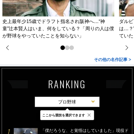
史上最年少15歳でドラフト指名され阪神へ…“神
ダルビ
童”辻本賢人はいま、何をしている？「周りの人は僕
は…？
が野球をやっていたことを知らない」
ていた
その他の名作記事 >
RANKING
プロ野球
×
ここから競技を選択できます
最新
24時間
週間
「僕だろうな、と覚悟はしていました」現役ド