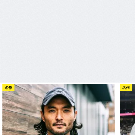
名作
名作