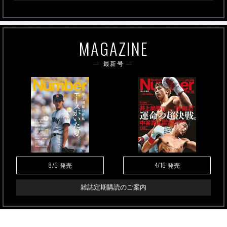
MAGAZINE
最新号
8/6
4/16
発売
発売
雑誌定期購読のご案内