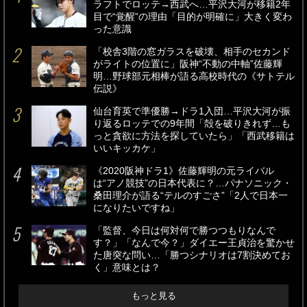
ラフトでロッテ→西武へ…平沢大河が移籍2年
目で“覚醒”の理由「目的が明確に」大きく変わ
った意識
「校舎3階の窓ガラスを破壊、相手のセカンド
がライトの位置に」阪神“不動の中軸”佐藤輝
明…野球部元相棒が語る高校時代の《サトテル
伝説》
仙台育英で準優勝→ドラ1入団…平沢大河が振
り返るロッテでの9年間「殻を破りきれず…も
っと貪欲に方法を探していたら」「西武移籍は
いいキッカケ」
《2020阪神ドラ1》佐藤輝明の元ライバル
は“アノ競技”の日本代表に？…パナソニック・
桑田理介が語る“テルのすごさ”「2人で日本一
になりたいですね」
「監督、今日は何対何で勝つつもりなんで
す？」「なんで今？」ダイエー王貞治を驚かせ
た唐突な問い…「勝つシナリオは7割決めてお
く」意味とは？
もっと見る