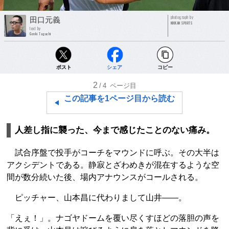
photograph by
田口元義
NIKKAN SPORTS
text by
Genki Taguchi
ポスト
シェア
コピー
2
/4
ページ目
この記事を1ページ目から読む
人差し指に襲った、今まで感じたことのない痛み。
試合序盤で投手がコーチをマウンドに呼ぶ。その大半は
アクシデントである。静寂とざわめきが混在するような空
間が数分続いた後、場内アナウンスがコールされる。
ピッチャー、山本昌に代わりまして山井――。
「えぇ！」。ナゴヤドームを覆い尽くすほどの落胆の声を