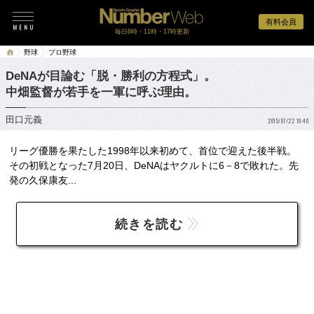
有料会員
毎日6時・11時・17時更新
野球
プロ野球
DeNAが目論む「脱・勝利の方程式」。
中畑監督が若手を一軍に呼ぶ理由。
田口元義
2015/07/22 10:40
リーグ優勝を果たした1998年以来初めて、首位で迎えた後半戦。
その初戦となった7月20日、DeNAはヤクルトに6－8で敗れた。先
発の久保康友...
続きを読む