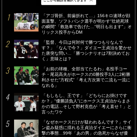
最新
24時間
週間
「アゴ骨折、前歯折れて…」156キロ速球が顔
面直撃、ソフトバンク選手が明かす“壮絶死球
の瞬間”「救急車で告げた…“明日も出ます”」オ
リックス投手からDM
「監督、今日は何対何で勝つつもりなんで
す？」「なんで今？」ダイエー王貞治を驚かせ
た唐突な問い…「勝つシナリオは7割決めてお
く」意味とは？
「お前の球種、全部当てたるわ」名投手コー
チ・尾花高夫がホークスの0勝投手3人に2桁勝
利させた“方程式”「考え方次第で二流も一流に
なれる」
「もしもし、王です」「どちらにお掛けです
か？」“優勝請負人”にホークス王貞治からまさ
かの電話…そして野村克也が「考え直せ！」と
言ったワケ
「なぜホークスだけが疑われるんです？」サイ
ン盗み疑惑に揺れる王貞治ダイエーにさらに衝
撃の事態…99年「あの男」の急死からなぜ優