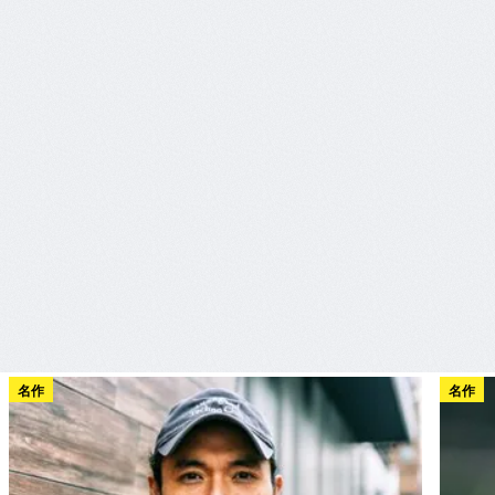
名作
名作