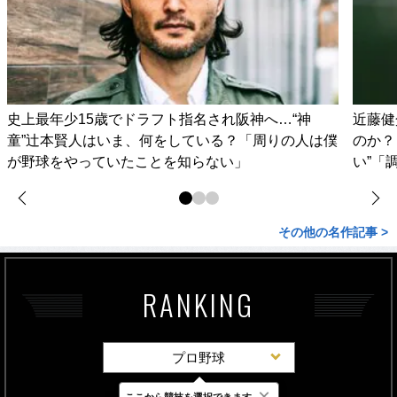
史上最年少15歳でドラフト指名され阪神へ…“神
近藤健
童”辻本賢人はいま、何をしている？「周りの人は僕
のか？
が野球をやっていたことを知らない」
い”「
その他の名作記事 >
RANKING
プロ野球
×
ここから競技を選択できます