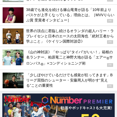
38歳でも進化を続ける篠山竜青が語る「10年前より
バスケが上手くなっている」理由とは。［MVVりらい
ぶ賞 受賞者インタビュー］
PR
世界の頂点に君臨し続けるオランダの超人ハリー・ラ
ブレイセンと日本のエースの太田海也「絶対王者から
学ぶこと」《ケイリン国際対談②》
PR
《山の神対談》「やっぱり“タイパ”がいい！」箱根の
名ランナー、柏原竜二と神野大地が語る「エアー
サ
®
ロンパス
」×コンディショニング術
®
PR
「少しぼやけているだけでも感覚が狂ってきます」B
リーグ屈指のシューター・安藤周人が明かす“見え
る”ことの重要性
PR