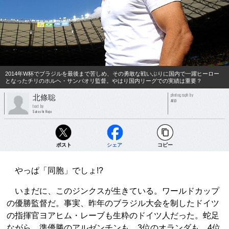
2014年W杯でブラジルを最後まで苦しめ、その勇敢な戦いぶりに国内で一躍ヒーロー
となったチリのホルヘ・サンパオリ監督。やはり国内リーグでの実績は重要？
photograph by
北條聡
AFLO
text by
Satoshi Hojo
ポスト
シェア
コピー
やっぱ「同胞」でしょ!?
いまだに、このジンクスが生きている。ワールドカップ
の優勝監督だ。事実、昨年のブラジル大会を制したドイツ
の指揮官ヨアヒム・レーブも生粋のドイツ人だった。蛇足
ながら、準優勝のアルゼンチンも、3位のオランダも、4位