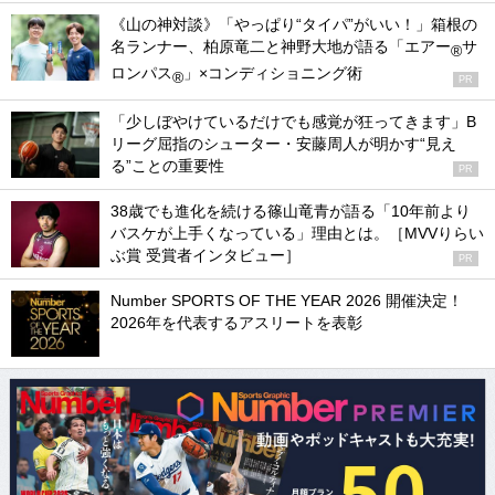
《山の神対談》「やっぱり“タイパ”がいい！」箱根の
名ランナー、柏原竜二と神野大地が語る「エアー
サ
®
ロンパス
」×コンディショニング術
®
PR
「少しぼやけているだけでも感覚が狂ってきます」B
リーグ屈指のシューター・安藤周人が明かす“見え
る”ことの重要性
PR
38歳でも進化を続ける篠山竜青が語る「10年前より
バスケが上手くなっている」理由とは。［MVVりらい
ぶ賞 受賞者インタビュー］
PR
Number SPORTS OF THE YEAR 2026 開催決定！
2026年を代表するアスリートを表彰