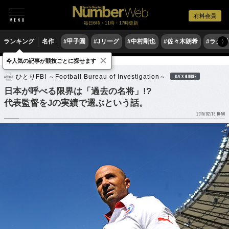
有料会員
毎日6時・11時・17時更新
ランキング
名作
#甲子園
#Jリーグ
#中村剛也
#佐々木朗希
#ラグ
〉
×
今人気の記事が競技ごとに探せます
サッカー
サッカー日本代表
ひとりFBI ～Football Bureau of Investigation～
BACK NUMBER
日本が呼べる限界は「過去の名将」!?
代表監督をJの実績で選ぶという話。
2015/02/19 10:50