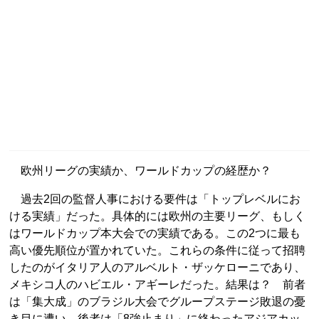
欧州リーグの実績か、ワールドカップの経歴か？
過去2回の監督人事における要件は「トップレベルにお
ける実績」だった。具体的には欧州の主要リーグ、もしく
はワールドカップ本大会での実績である。この2つに最も
高い優先順位が置かれていた。これらの条件に従って招聘
したのがイタリア人のアルベルト・ザッケローニであり、
メキシコ人のハビエル・アギーレだった。結果は？ 前者
は「集大成」のブラジル大会でグループステージ敗退の憂
き目に遭い、後者は「8強止まり」に終わったアジアカッ