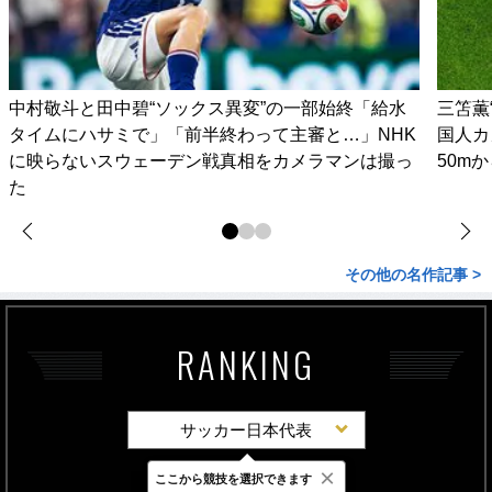
中村敬斗と田中碧“ソックス異変”の一部始終「給水
三笘薫
タイムにハサミで」「前半終わって主審と…」NHK
国人カ
に映らないスウェーデン戦真相をカメラマンは撮っ
50m
た
その他の名作記事 >
RANKING
サッカー日本代表
×
ここから競技を選択できます
最新
24時間
週間