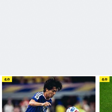
名作
名作