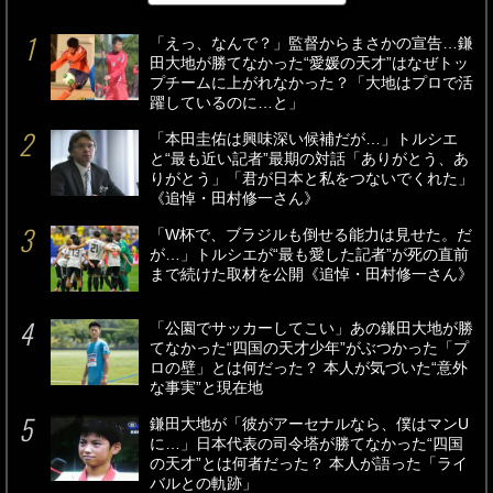
「えっ、なんで？」監督からまさかの宣告…鎌
田大地が勝てなかった“愛媛の天才”はなぜトッ
プチームに上がれなかった？「大地はプロで活
躍しているのに…と」
「本田圭佑は興味深い候補だが…」トルシエ
と“最も近い記者”最期の対話「ありがとう、あ
りがとう」「君が日本と私をつないでくれた」
《追悼・田村修一さん》
「W杯で、ブラジルも倒せる能力は見せた。だ
が…」トルシエが“最も愛した記者”が死の直前
まで続けた取材を公開《追悼・田村修一さん》
「公園でサッカーしてこい」あの鎌田大地が勝
てなかった“四国の天才少年”がぶつかった「プ
ロの壁」とは何だった？ 本人が気づいた“意外
な事実”と現在地
鎌田大地が「彼がアーセナルなら、僕はマンU
に…」日本代表の司令塔が勝てなかった“四国
の天才”とは何者だった？ 本人が語った「ライ
バルとの軌跡」