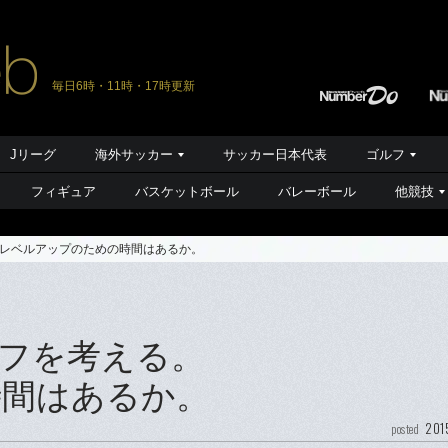
毎日6時・11時・17時更新
Jリーグ
海外サッカー
サッカー日本代表
ゴルフ
フィギュア
バスケットボール
バレーボール
他競技
レベルアップのための時間はあるか。
フを考える。
時間はあるか。
201
posted