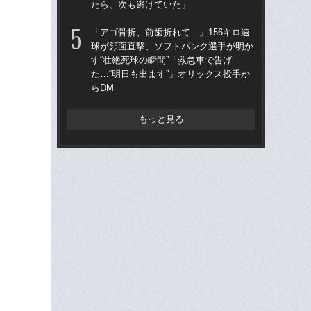
たら、次も逃げていた」
た“
「
「アゴ骨折、前歯折れて…」156キロ速
球が顔面直撃、ソフトバンク選手が明か
「
す“壮絶死球の瞬間”「救急車で告げ
終わ
た…“明日も出ます”」オリックス投手か
つか
らDM
リ
もっと見る