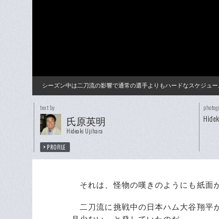
シーズン中は二刀流の影響で通常の選手よりもハードなスケジュー
text by
photog
Hidek
氏原英明
Hideaki Ujihara
PROFILE
それは、怪物の嘆きのようにも紙面
二刀流に挑戦中の日本ハム大谷翔平が