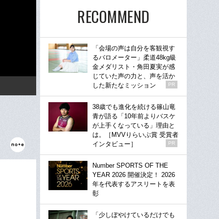
RECOMMEND
「会場の声は自分を客観視す
るバロメーター」柔道48kg級
金メダリスト・角田夏実が感
じていた声の力と、声を活か
した新たなミッション
PR
38歳でも進化を続ける篠山竜
青が語る「10年前よりバスケ
が上手くなっている」理由と
は。［MVVりらいぶ賞 受賞者
インタビュー］
PR
Number SPORTS OF THE
YEAR 2026 開催決定！ 2026
年を代表するアスリートを表
彰
「少しぼやけているだけでも