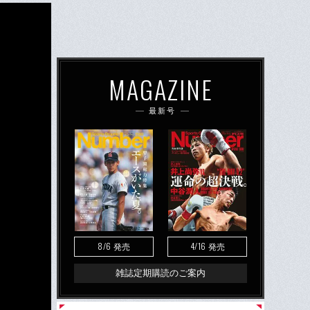
MAGAZINE
最新号
8/6
4/16
発売
発売
雑誌定期購読のご案内