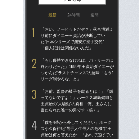
最新
24時間
週間
「おい、ノーヒットだぞ？」落合博満よ
「ア
り前にダイエー王貞治が決断してい
球
た“日本シリーズで無安打投手交代”…
す“
「個人記録は関係ないんだ」
た…
らD
「もし優勝できなければ、パ・リーグは
終わりだった」1999年王貞治ダイエーが
「
つかんだ“ラストチャンス”の意味「もう1
で
リーグ制やろな、と」
を
は
「お前、監督の椅子を蹴るとは！」「蹴
ってないですよ！」ホークス城島健司と
「
王貞治の“大騒動”の真相「俺、王さんに
コー
当たられた唯一の男です（笑）」
人に
で
「僕を4番から外してください」ホーク
ス小久保裕紀“選手人生最大の危機”に王
「
貞治は何と答えたか…「あれで逃げてい
り