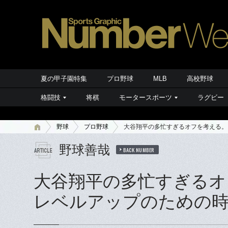
夏の甲子園特集
プロ野球
MLB
高校野球
格闘技
将棋
モータースポーツ
ラグビー
野球
プロ野球
大谷翔平の多忙すぎるオフを考える。
野球善哉
BACK NUMBER
大谷翔平の多忙すぎるオ
レベルアップのための