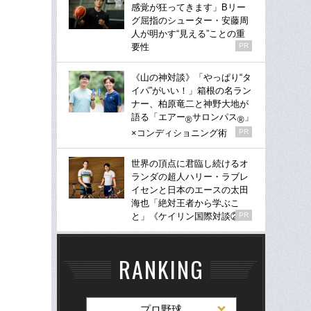
感覚が狂ってきます」Bリー
グ屈指のシューター・安藤周
人が明かす“見える”ことの重
要性
PR
《山の神対談》「やっぱり“タ
イパ”がいい！」箱根の名ラン
ナー、柏原竜二と神野大地が
語る「エアー
サロンパス
」
®
®
×コンディショニング術
PR
世界の頂点に君臨し続けるオ
ランダの超人ハリー・ラブレ
イセンと日本のエースの太田
海也「絶対王者から学ぶこ
と」《ケイリン国際対談②》
PR
RANKING
プロ野球