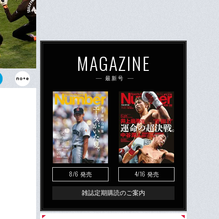
MAGAZINE
最新号
ロスを落ち着
8/6
4/16
発売
発売
雑誌定期購読のご案内