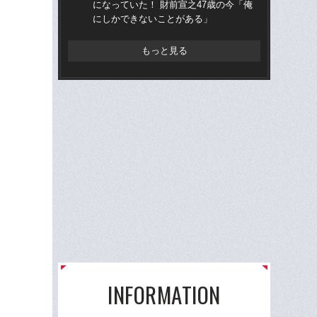
になっていた！ 財前宣之47歳の今「俺
かっ
にしかできないことがある」
人
もっと見る
INFORMATION