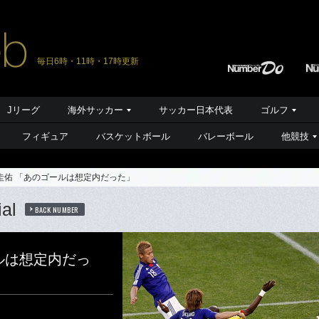
毎日6時・11時・17時更新
Jリーグ
海外サッカー
サッカー日本代表
ゴルフ
フィギュア
バスケットボール
バレーボール
他競技
田圭佑 「あのゴールは想定内だった」
al
BACK NUMBER
ールは想定内だっ