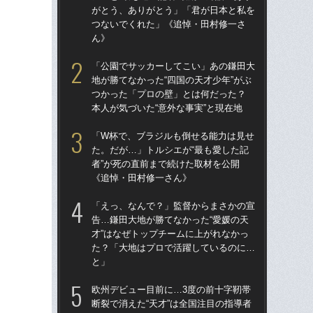
がとう、ありがとう」「君が日本と私を
が
つないでくれた」《追悼・田村修一さ
つ
ん》
ん
「公園でサッカーしてこい」あの鎌田大
「
地が勝てなかった“四国の天才少年”がぶ
た。
つかった「プロの壁」とは何だった？
者”
本人が気づいた“意外な事実”と現在地
《
「W杯で、ブラジルも倒せる能力は見せ
「
た。だが…」トルシエが“最も愛した記
告…
者”が死の直前まで続けた取材を公開
才”
《追悼・田村修一さん》
た
と
「えっ、なんで？」監督からまさかの宣
告…鎌田大地が勝てなかった“愛媛の天
「
才”はなぜトップチームに上がれなかっ
地が
た？「大地はプロで活躍しているのに…
つ
と」
本人
欧州デビュー目前に…3度の前十字靭帯
鎌
断裂で消えた“天才”は全国注目の指導者
マ