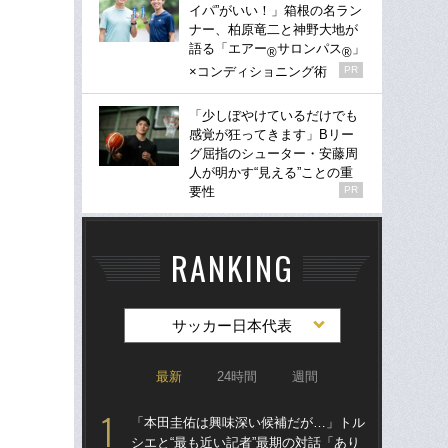
イパ”がいい！」箱根の名ラン
ナー、柏原竜二と神野大地が
語る「エアー
サロンパス
」
®
®
×コンディショニング術
PR
「少しぼやけているだけでも
感覚が狂ってきます」Bリー
グ屈指のシューター・安藤周
人が明かす“見える”ことの重
要性
PR
RANKING
サッカー日本代表
最新
24時間
週間
「本田圭佑は興味深い候補だが…」トル
「
シエと“最も近い記者”最期の対話「あり
シエ