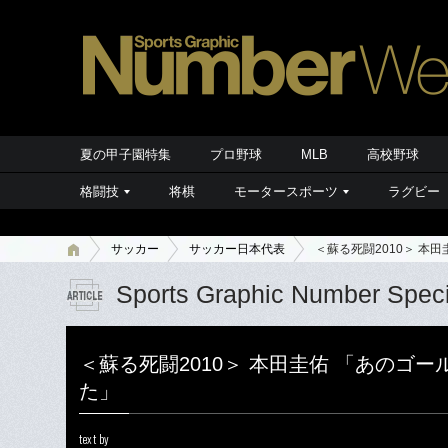
夏の甲子園特集
プロ野球
MLB
高校野球
格闘技
将棋
モータースポーツ
ラグビー
サッカー
サッカー日本代表
＜蘇る死闘2010＞ 本
Sports Graphic Number Speci
＜蘇る死闘2010＞ 本田圭佑 「あのゴ
た」
text by