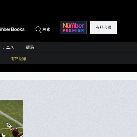
有料会員
検索
テニス
競馬
有料記事