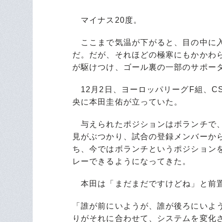
マイナス20度。
ここまで気温が下がると、目の中に入
だ。だが、それほどの極寒にもかかわら
が駆けつけ、ゴール裏の一部のサポー
12月2日、ヨーロッパリーグF組、C
央に本田圭佑が立っていた。
与えられたポジションはボランチで、
見がぶつかり、試合の登録メンバーか
ち、今ではボランチというポジションを
レーできるようになってきた。
本田は「まだまだですけどね」と前置
「誰が前にいようが、誰が後ろにいよ
りがそれに合わせて、システムを変化