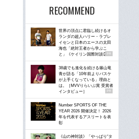
RECOMMEND
世界の頂点に君臨し続けるオ
ランダの超人ハリー・ラブレ
イセンと日本のエースの太田
海也「絶対王者から学ぶこ
と」《ケイリン国際対談②》
PR
38歳でも進化を続ける篠山竜
青が語る「10年前よりバスケ
が上手くなっている」理由と
は。［MVVりらいぶ賞 受賞者
インタビュー］
PR
Number SPORTS OF THE
YEAR 2026 開催決定！ 2026
年を代表するアスリートを表
彰
《山の神対談》「やっぱり“タ