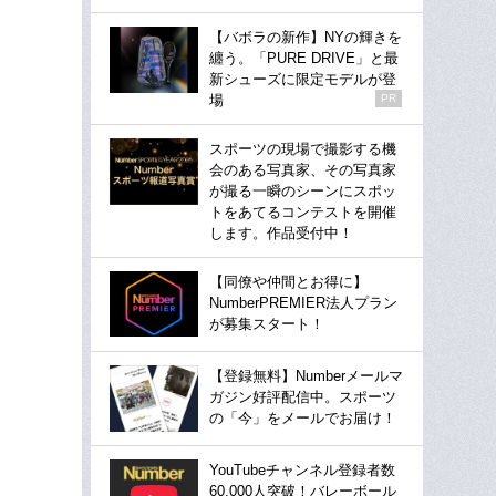
【バボラの新作】NYの輝きを
纏う。「PURE DRIVE」と最
新シューズに限定モデルが登
場
PR
スポーツの現場で撮影する機
会のある写真家、その写真家
が撮る一瞬のシーンにスポッ
トをあてるコンテストを開催
します。作品受付中！
【同僚や仲間とお得に】
NumberPREMIER法人プラン
が募集スタート！
【登録無料】Numberメールマ
ガジン好評配信中。スポーツ
の「今」をメールでお届け！
YouTubeチャンネル登録者数
60,000人突破！バレーボール