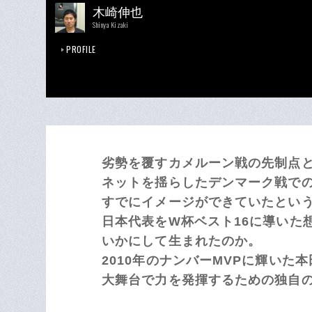
木崎伸也
Shinya Kizaki
PROFILE
劣勢を覆すカメルーン戦の先制点
ネットを揺らしたデンマーク戦で
すでにイメージができていたとい
日本代表をW杯ベスト16に導いた
いかにして生まれたのか。
2010年のナンバーMVPに輝いた
大舞台で力を発揮するための独自