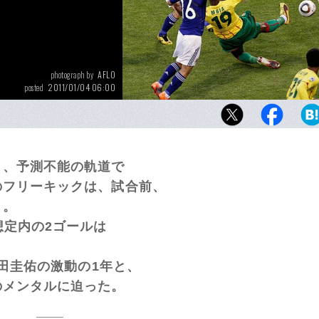
AFLO
photograph by
2011/01/04 06:00
posted
カメルーン戦の前半39分、松井大輔からのク
いてゴールに流し込んだ
と、予測不能の軌道で
のフリーキックは、試合前、
う。
想定内の2ゴールは
本田圭佑の激動の1年と、
のメンタルに迫った。