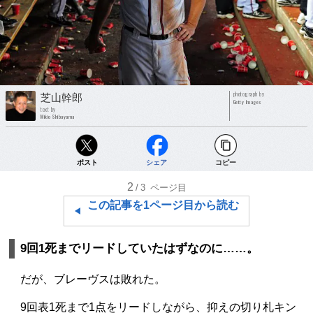
photograph by
芝山幹郎
Getty Images
text by
Mikio Shibayama
ポスト
シェア
コピー
2
/3
ページ目
この記事を1ページ目から読む
9回1死までリードしていたはずなのに……。
だが、ブレーヴスは敗れた。
9回表1死まで1点をリードしながら、抑えの切り札キン