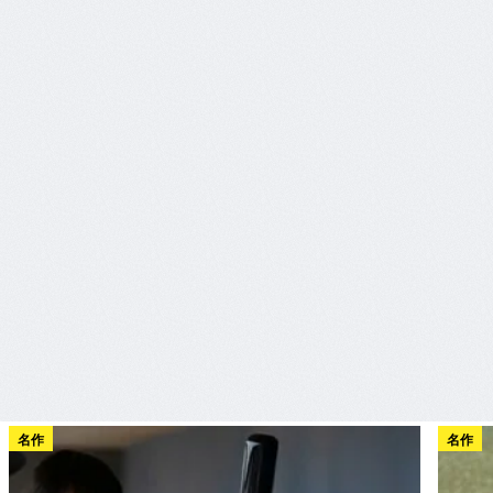
名作
名作