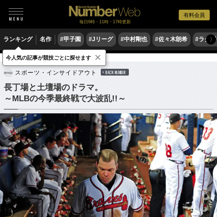
有料会員
毎日6時・11時・17時更新
ランキング
名作
#甲子園
#Jリーグ
#中村剛也
#佐々木朗希
#ラグ
〉
×
今人気の記事が競技ごとに探せます
野球
MLB
スポーツ・インサイドアウト
BACK NUMBER
長丁場と土壇場のドラマ。
～MLBの今季最終戦で大波乱!!～