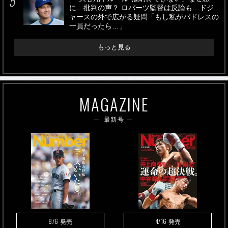
に…批判の声？ ロバーツ監督は反論も…ドジ
ャースの外で広がる疑問「もし私がパドレスの
一員だったら…」
もっと見る
MAGAZINE
最新号
8/6
4/16
発売
発売