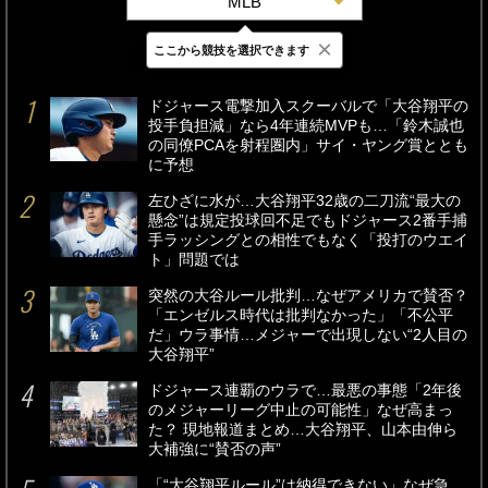
MLB
×
ここから競技を選択できます
最新
24時間
週間
ドジャース電撃加入スクーバルで「大谷翔平の
投手負担減」なら4年連続MVPも…「鈴木誠也
の同僚PCAを射程圏内」サイ・ヤング賞ととも
に予想
左ひざに水が…大谷翔平32歳の二刀流“最大の
懸念”は規定投球回不足でもドジャース2番手捕
手ラッシングとの相性でもなく「投打のウエイ
ト」問題では
突然の大谷ルール批判…なぜアメリカで賛否？
「エンゼルス時代は批判なかった」「不公平
だ」ウラ事情…メジャーで出現しない“2人目の
大谷翔平”
ドジャース連覇のウラで…最悪の事態「2年後
のメジャーリーグ中止の可能性」なぜ高まっ
た？ 現地報道まとめ…大谷翔平、山本由伸ら
大補強に“賛否の声”
「“大谷翔平ルール”は納得できない」なぜ急