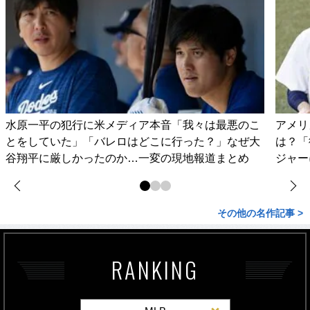
水原一平の犯行に米メディア本音「我々は最悪のこ
アメリ
とをしていた」「バレロはどこに行った？」なぜ大
は？「
谷翔平に厳しかったのか…一変の現地報道まとめ
ジャー
その他の名作記事 >
RANKING