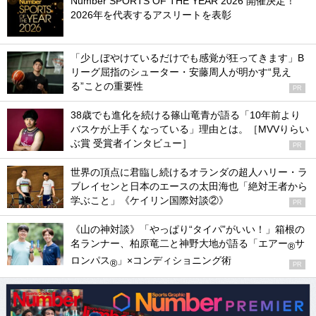
Number SPORTS OF THE YEAR 2026 開催決定！
2026年を代表するアスリートを表彰
「少しぼやけているだけでも感覚が狂ってきます」B
リーグ屈指のシューター・安藤周人が明かす“見え
る”ことの重要性
PR
38歳でも進化を続ける篠山竜青が語る「10年前より
バスケが上手くなっている」理由とは。［MVVりらい
ぶ賞 受賞者インタビュー］
PR
世界の頂点に君臨し続けるオランダの超人ハリー・ラ
ブレイセンと日本のエースの太田海也「絶対王者から
学ぶこと」《ケイリン国際対談②》
PR
《山の神対談》「やっぱり“タイパ”がいい！」箱根の
名ランナー、柏原竜二と神野大地が語る「エアー
サ
®
ロンパス
」×コンディショニング術
®
PR