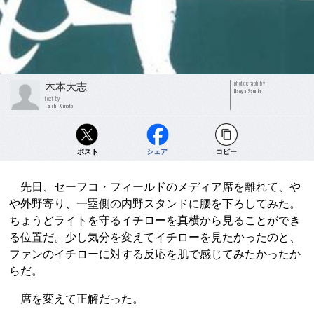
photograph by
木本大志
Naoya Sanuki
text by
Taishi Kimoto
ポスト
シェア
コピー
先日、セーフコ・フィールドのメディア席を離れて、や
や外野寄り、一塁側の内野スタンドに腰を下ろしてみた。
ちょうどライトを守るイチローを真横から見ることができ
る位置だ。少し気分を変えてイチローを見たかったのと、
ファンのイチローに対する反応を肌で感じてみたかったか
らだ。
席を変えて正解だった。