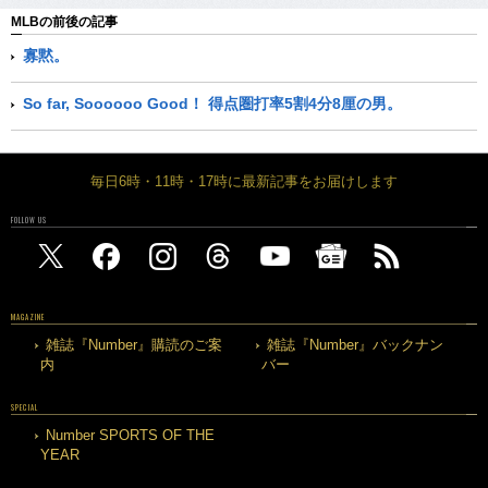
MLBの前後の記事
寡黙。
So far, Soooooo Good！ 得点圏打率5割4分8厘の男。
毎日6時・11時・17時に最新記事をお届けします
FOLLOW US
MAGAZINE
雑誌『Number』購読のご案
雑誌『Number』バックナン
内
バー
SPECIAL
Number SPORTS OF THE
YEAR