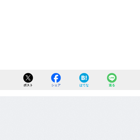
ポスト
シェア
はてな
送る