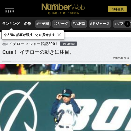
有料会員
毎日6時・11時・17時更新
ランキング
名作
#甲子園
#Jリーグ
#八村塁
#ドジャース
#ソフトバ
〉
×
今人気の記事が競技ごとに探せます
野球
MLB
イチロー メジャー戦記2001
BACK NUMBER
Cute！ イチローの動きに注目。
2001/05/16 00:00