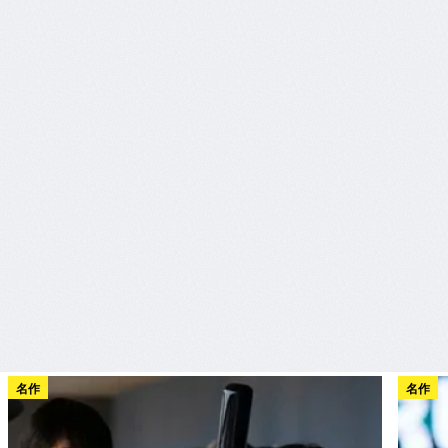
名作
名作