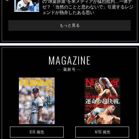
の“球宴辞退”を米メディアが猛烈批判…一体ナ
ゼ？「当然のことと思わないで」引退するレジ
ェンドが熱弁したある思い
もっと見る
MAGAZINE
最新号
8/6
4/16
発売
発売