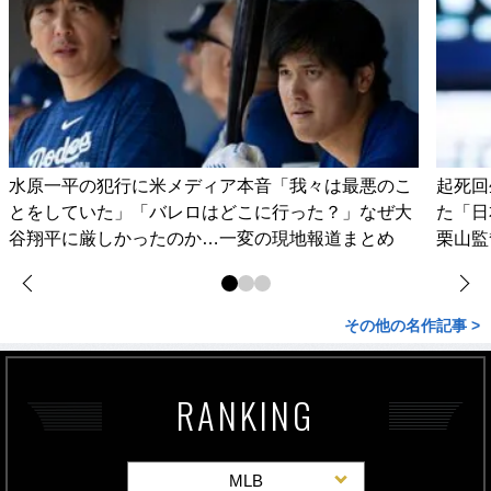
水原一平の犯行に米メディア本音「我々は最悪のこ
起死回
とをしていた」「バレロはどこに行った？」なぜ大
た「日
谷翔平に厳しかったのか…一変の現地報道まとめ
栗山監
その他の名作記事 >
RANKING
MLB