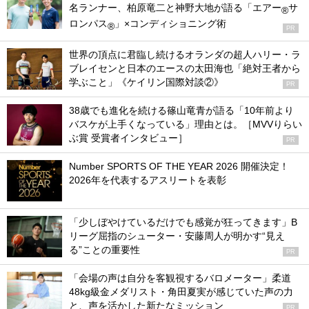
名ランナー、柏原竜二と神野大地が語る「エアー
サ
®
ロンパス
」×コンディショニング術
®
PR
世界の頂点に君臨し続けるオランダの超人ハリー・ラ
ブレイセンと日本のエースの太田海也「絶対王者から
学ぶこと」《ケイリン国際対談②》
PR
38歳でも進化を続ける篠山竜青が語る「10年前より
バスケが上手くなっている」理由とは。［MVVりらい
ぶ賞 受賞者インタビュー］
PR
Number SPORTS OF THE YEAR 2026 開催決定！
2026年を代表するアスリートを表彰
「少しぼやけているだけでも感覚が狂ってきます」B
リーグ屈指のシューター・安藤周人が明かす“見え
る”ことの重要性
PR
「会場の声は自分を客観視するバロメーター」柔道
48kg級金メダリスト・角田夏実が感じていた声の力
と、声を活かした新たなミッション
PR