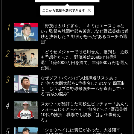
×
ここから競技を選択できます
最新
24時間
週間
「野茂は太りすぎや」「キミはエースじゃな
い」監督も球団幹部も苦言…なぜ野茂英雄は近
鉄と決裂した？ 野茂が怒った“あるコーチの退
団”
「どうせメジャーでは通用せん」批判も…近鉄
も予想外だった、野茂英雄26歳の“任意引
退”「1億4000万円を捨て、年俸980万円を選ん
だ男」
なぜソフトバンクは“入団辞退リスクあっ
た”佐々木麟太郎を1位指名したのか？ 四軍制
も…じつはプロ野球最強チームが直面してい
る“育成の悩み”
スカウトが酷評した高校生ピッチャー「あんな
フォームじゃとらへん」“無名だった”野茂英雄
10代の挫折…職場でも説教「はよ仕事覚え
ろ」
「ショウヘイには責任があった」大谷翔平