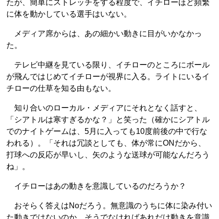
たが、簡単にストレッチをする程度で、イチローほど頻繁
に体を動かしている選手はいない。
メディア席からは、あの細かい動きに目がいかなかっ
た。
テレビ中継を見ている限り、イチローのところにボール
が飛んではじめてイチローが視界に入る。ライトにいるイ
チローの仕草を知る由もない。
知り合いのローカル・メディアにそれとなく話すと、
「シアトルは寒すぎるかな？」と笑った（確かにシアトル
でのナイトゲームは、5月に入っても10度前後の中で行な
われる）。「それは冗談としても、体が常にONだから、
打球への反応が早いし、矢のような送球が可能なんだろう
ね」。
イチローはあの動きを意識しているのだろうか？
おそらく答えはNoだろう。無意識のうちに体に染み付い
た動きではないのか。そうでなければあれだけ動きを意識