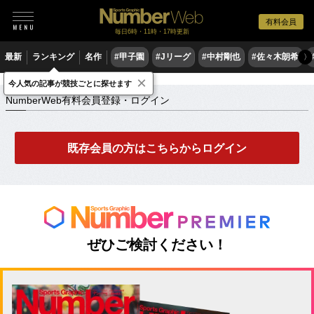
有料会員
毎日6時・11時・17時更新
最新
ランキング
名作
#甲子園
#Jリーグ
#中村剛也
#佐々木朗希
〉
×
NumberWeb有料会員登録・ログイン
今人気の記事が競技ごとに探せます
NumberWeb有料会員登録・ログイン
既存会員の方はこちらからログイン
ぜひご検討ください！