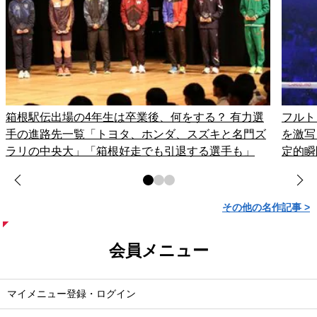
箱根駅伝出場の4年生は卒業後、何をする？ 有力選
フルト
手の進路先一覧「トヨタ、ホンダ、スズキと名門ズ
を激写
ラリの中央大」「箱根好走でも引退する選手も」
定的瞬
その他の名作記事 >
会員メニュー
マイメニュー登録・ログイン