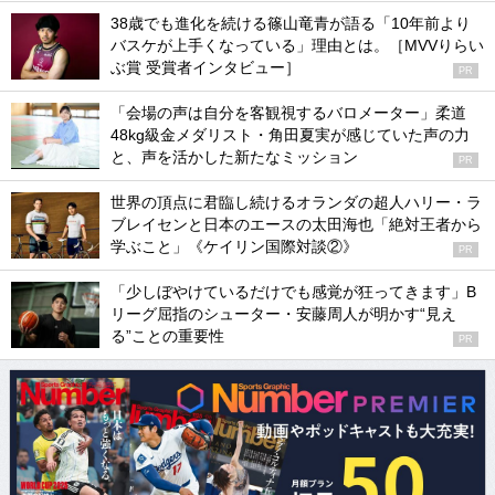
38歳でも進化を続ける篠山竜青が語る「10年前より
バスケが上手くなっている」理由とは。［MVVりらい
ぶ賞 受賞者インタビュー］
PR
「会場の声は自分を客観視するバロメーター」柔道
48kg級金メダリスト・角田夏実が感じていた声の力
と、声を活かした新たなミッション
PR
世界の頂点に君臨し続けるオランダの超人ハリー・ラ
ブレイセンと日本のエースの太田海也「絶対王者から
学ぶこと」《ケイリン国際対談②》
PR
「少しぼやけているだけでも感覚が狂ってきます」B
リーグ屈指のシューター・安藤周人が明かす“見え
る”ことの重要性
PR