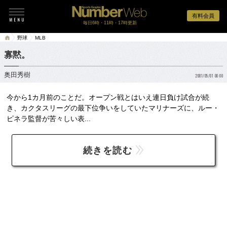
有料会員
毎日6時・11時・17時更新
野球
MLB
寡黙。
奥田秀樹
2001/05/01 00:00
今から1カ月前のことだ。オープン戦とはいえ連日負け試合が続
き、カクタスリーグの最下位争いをしていたマリナーズに、ルー・
ピネラ監督が苦々しい表...
続きを読む