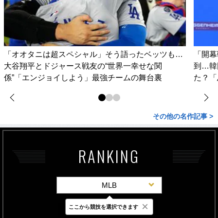
「オオタニは超スペシャル」そう語ったベッツも…
「開幕
大谷翔平とドジャース戦友の“世界一幸せな関
到…韓
係”「エンジョイしよう」最強チームの舞台裏
た？「
その他の名作記事 >
RANKING
MLB
×
ここから競技を選択できます
最新
24時間
週間