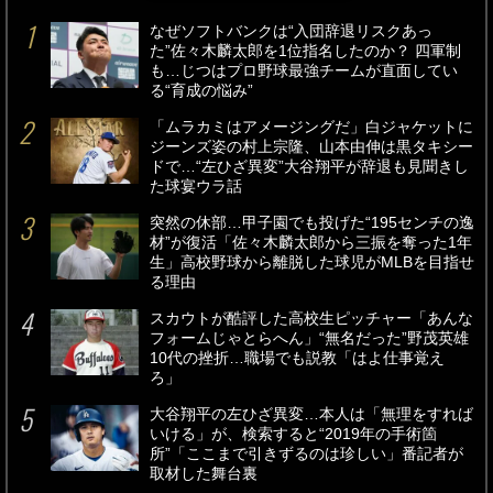
なぜソフトバンクは“入団辞退リスクあっ
た”佐々木麟太郎を1位指名したのか？ 四軍制
も…じつはプロ野球最強チームが直面してい
る“育成の悩み”
「ムラカミはアメージングだ」白ジャケットに
ジーンズ姿の村上宗隆、山本由伸は黒タキシー
ドで…“左ひざ異変”大谷翔平が辞退も見聞きし
た球宴ウラ話
突然の休部…甲子園でも投げた“195センチの逸
材”が復活「佐々木麟太郎から三振を奪った1年
生」高校野球から離脱した球児がMLBを目指せ
る理由
スカウトが酷評した高校生ピッチャー「あんな
フォームじゃとらへん」“無名だった”野茂英雄
10代の挫折…職場でも説教「はよ仕事覚え
ろ」
大谷翔平の左ひざ異変…本人は「無理をすれば
いける」が、検索すると“2019年の手術箇
所”「ここまで引きずるのは珍しい」番記者が
取材した舞台裏