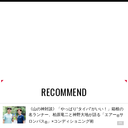
RECOMMEND
《山の神対談》「やっぱり“タイパ”がいい！」箱根の
名ランナー、柏原竜二と神野大地が語る「エアー
サ
®
ロンパス
」×コンディショニング術
®
PR