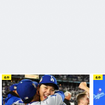
名作
名作