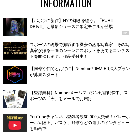
INFORMATION
【バボラの新作】NYの輝きを纏う。「PURE
DRIVE」と最新シューズに限定モデルが登場
PR
スポーツの現場で撮影する機会のある写真家、その写
真家が撮る一瞬のシーンにスポットをあてるコンテス
トを開催します。作品受付中！
【同僚や仲間とお得に】NumberPREMIER法人プラン
が募集スタート！
【登録無料】Numberメールマガジン好評配信中。ス
ポーツの「今」をメールでお届け！
YouTubeチャンネル登録者数60,000人突破！バレーボ
ールや陸上、バスケ、野球などの選手のインタビュー
を動画で