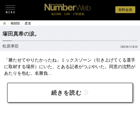
有料会員
毎日6時・11時・17時更新
格闘技
柔道
塚田真希の涙。
松原孝臣
2008/08/16 00:00
「勝たせてやりたかったね」ミックスゾーン（引き上げてくる選手
に取材する場所）にいた、とある記者がつぶやいた。同意の沈黙が
あたりを包む。名勝負...
続きを読む