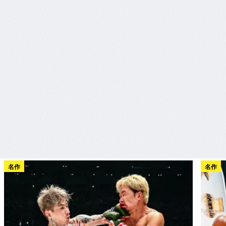
名作
名作