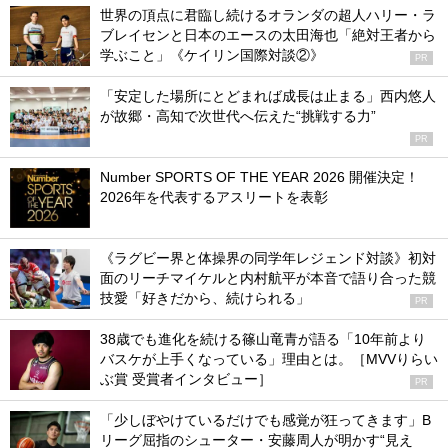
世界の頂点に君臨し続けるオランダの超人ハリー・ラ
ブレイセンと日本のエースの太田海也「絶対王者から
学ぶこと」《ケイリン国際対談②》
PR
「安定した場所にとどまれば成長は止まる」西内悠人
が故郷・高知で次世代へ伝えた“挑戦する力”
PR
Number SPORTS OF THE YEAR 2026 開催決定！
2026年を代表するアスリートを表彰
《ラグビー界と体操界の同学年レジェンド対談》初対
面のリーチマイケルと内村航平が本音で語り合った競
技愛「好きだから、続けられる」
PR
38歳でも進化を続ける篠山竜青が語る「10年前より
バスケが上手くなっている」理由とは。［MVVりらい
ぶ賞 受賞者インタビュー］
PR
「少しぼやけているだけでも感覚が狂ってきます」B
リーグ屈指のシューター・安藤周人が明かす“見え