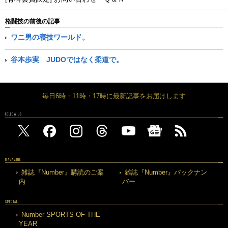
格闘技の前後の記事
ワニ男の寝技ワールド。
谷本歩実 JUDOではなく柔道で。
毎日6時・11時・17時に最新記事をお届けします
FOLLOW US
MAGAZINE
雑誌『Number』購読のご案
雑誌『Number』バックナン
内
バー
SPECIAL
Number SPORTS OF THE
YEAR