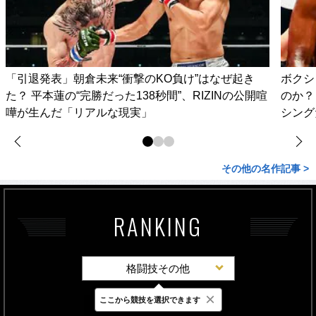
「引退発表」朝倉未来“衝撃のKO負け”はなぜ起き
ボクシ
た？ 平本蓮の“完勝だった138秒間”、RIZINの公開喧
のか？
嘩が生んだ「リアルな現実」
シング
その他の名作記事 >
RANKING
格闘技その他
×
ここから競技を選択できます
最新
24時間
週間