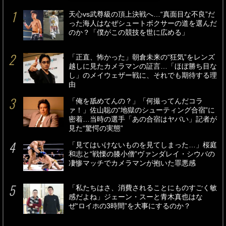
天心vs武尊級の頂上決戦へ…“真面目な不良”だ
った海人はなぜシュートボクサーの道を選んだ
のか？「僕がこの競技を世に広める」
「正直、怖かった」朝倉未来の“狂気”をレンズ
越しに見たカメラマンの証言…「ほぼ勝ち目な
し」のメイウェザー戦に、それでも期待する理
由
「俺を舐めてんの？」「何撮ってんだコラ
ァ！」佐山聡の“地獄のシューティング合宿”に
密着…当時の選手「あの合宿はヤバい」記者が
見た“驚愕の実態”
「見てはいけないものを見てしまった…」桜庭
和志と“戦慄の膝小僧”ヴァンダレイ・シウバの
凄惨マッチでカメラマンが抱いた罪悪感
「私たちはさ、消費されることにものすごく敏
感だよね」ジェーン・スーと青木真也はな
ぜ“ロイホの3時間”を大事にするのか？