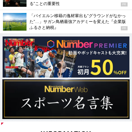
る”ことの重要性
PR
「バイエルン移籍の逸材輩出も“グラウンドがなかっ
た”…」サガン鳥栖最強アカデミーを変えた『企業版
ふるさと納税』
PR