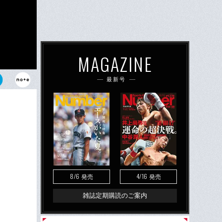
MAGAZINE
最新号
8/6
4/16
発売
発売
雑誌定期購読のご案内