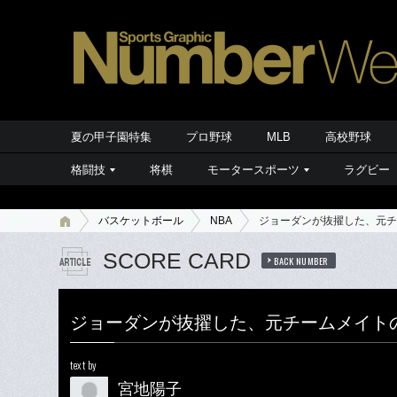
夏の甲子園特集
プロ野球
MLB
高校野球
格闘技
将棋
モータースポーツ
ラグビー
バスケットボール
NBA
ジョーダンが抜擢した、元チ
SCORE CARD
BACK NUMBER
ジョーダンが抜擢した、元チームメイト
text by
宮地陽子