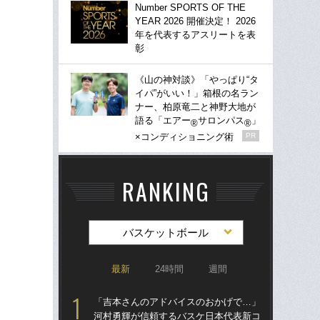
Number SPORTS OF THE
YEAR 2026 開催決定！ 2026
年を代表するアスリートを表
彰
《山の神対談》「やっぱり“タ
イパ”がいい！」箱根の名ラン
ナー、柏原竜二と神野大地が
語る「エアー
サロンパス
」
®
®
×コンディショニング術
PR
RANKING
バスケットボール
最新
24時間
週間
「吉本さんのアドバイスのおかげで…」
「
河村勇輝が信頼するバスケ日本代表新コ
が“