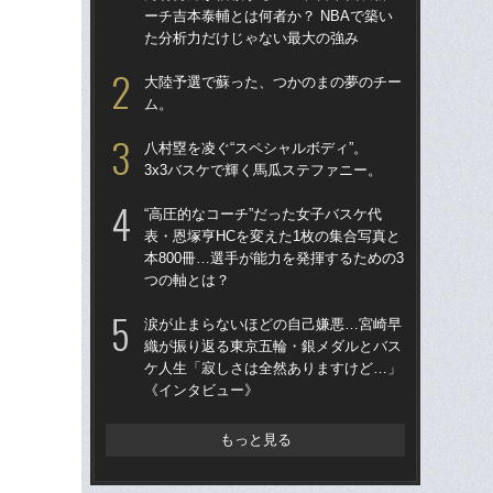
ーチ吉本泰輔とは何者か？ NBAで築い
別
た分析力だけじゃない最大の強み
捨
大陸予選で蘇った、つかのまの夢のチー
八
ム。
チー
「
八村塁を凌ぐ“スペシャルボディ”。
下が
3x3バスケで輝く馬瓜ステファニー。
河村
“高圧的なコーチ”だった女子バスケ代
しい
表・恩塚亨HCを変えた1枚の集合写真と
えて
本800冊…選手が能力を発揮するための3
こ
つの軸とは？
「
涙が止まらないほどの自己嫌悪…宮崎早
は
織が振り返る東京五輪・銀メダルとバス
NB
ケ人生「寂しさは全然ありますけど…」
「
《インタビュー》
「
た…
もっと見る
イミ
「“