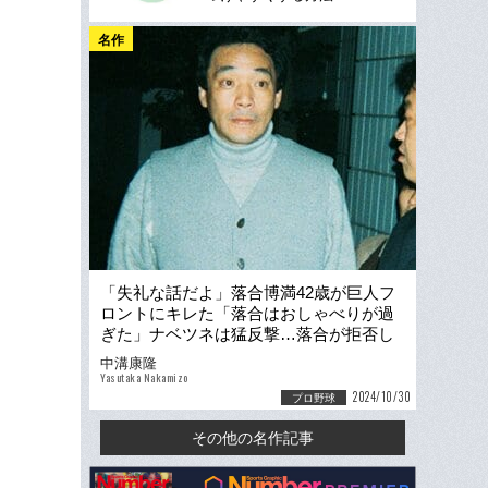
名作
「失礼な話だよ」落合博満42歳が巨人フ
ロントにキレた「落合はおしゃべりが過
ぎた」ナベツネは猛反撃…落合が拒否し
た巨人“残留オファー案”
中溝康隆
Yasutaka Nakamizo
2024/10/30
プロ野球
その他の名作記事