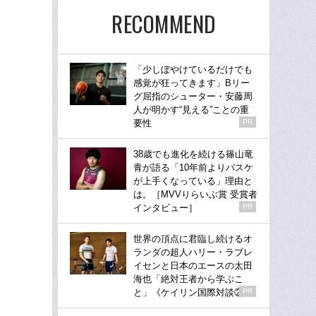
RECOMMEND
「少しぼやけているだけでも
感覚が狂ってきます」Bリー
グ屈指のシューター・安藤周
人が明かす“見える”ことの重
要性
PR
38歳でも進化を続ける篠山竜
青が語る「10年前よりバスケ
が上手くなっている」理由と
は。［MVVりらいぶ賞 受賞者
インタビュー］
PR
世界の頂点に君臨し続けるオ
ランダの超人ハリー・ラブレ
イセンと日本のエースの太田
海也「絶対王者から学ぶこ
と」《ケイリン国際対談②》
PR