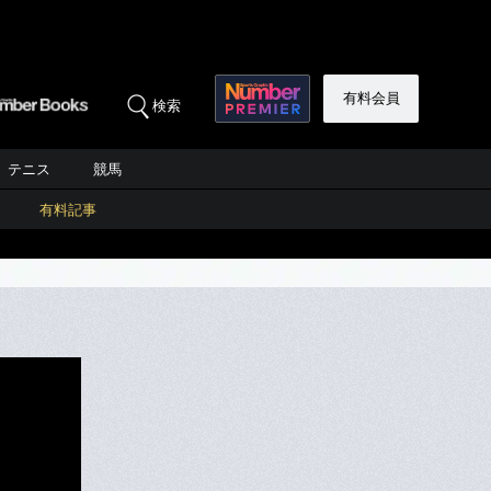
有料会員
検索
テニス
競馬
有料記事