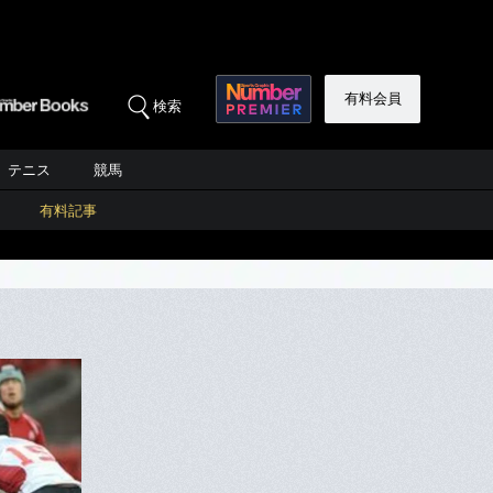
有料会員
検索
テニス
競馬
有料記事