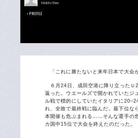
Nobuhiko Otomo
PROFILE
「これに勝たないと来年日本で大会が
６月24日、成田空港に降り立ったＵ
返った。ウエールズで開かれていたジュ
ル戦で標的にしていたイタリアに20−2
れ、全敗で最終戦に臨んだ。最下位な
本開催も危ぶまれる……そんな選手の危
カ国中15位で大会を終えたのだった。