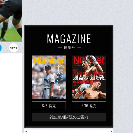
MAGAZINE
最新号
8/6
4/16
発売
発売
雑誌定期購読のご案内