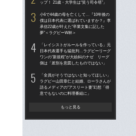
ップ！ 21歳・大学生は“笑う司令塔”」
ワン
側
小6で44歳の母を亡くして…『10年後の
僕は日本代表に選ばれていますか？』李
「
承信22歳が叶えた“卒業文集に記した
す
夢”＜ラグビーW杯＞
補に
デ
「レイシストがルールを作っている」元
す
日本代表選手も猛批判…ラグビーリーグ
ワンの“新規程”が大紛糾のナゼ リーグ
「意
側は「差別を意図したものではない」
軍団
者
「全員がそうではないと知ってほしい」
プ
ラグビー山田章仁と結婚、ローラさんが
語るメディアの“アスリート妻”幻想「得
「
意でもないのに料理番組に」
大阪
アン
ン
もっと見る