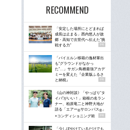
RECOMMEND
「安定した場所にとどまれば
成長は止まる」西内悠人が故
郷・高知で次世代へ伝えた“挑
戦する力”
PR
「バイエルン移籍の逸材輩出
も“グラウンドがなかっ
た”…」サガン鳥栖最強アカデ
ミーを変えた『企業版ふるさ
と納税』
PR
《山の神対談》「やっぱり“タ
イパ”がいい！」箱根の名ラン
ナー、柏原竜二と神野大地が
語る「エアー
サロンパス
」
®
®
×コンディショニング術
PR
「少しぼやけているだけでも