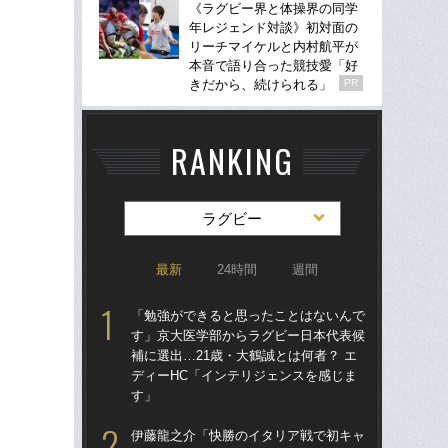
《ラグビー界と体操界の同学
年レジェンド対談》初対面の
リーチマイケルと内村航平が
本音で語り合った競技愛「好
きだから、続けられる」
PR
RANKING
ラグビー
最新
24時間
週間
「勉強ができると思ったことはないんで
「
す」京大医学部からラグビー日本代表候
ち
補に選出…21歳・大鶴誠とは何者？ エ
ト…
ディーHC「インテリジェンスを感じま
日
す」
「
伊藤龍之介「快勝のイタリア戦で初キャ
日