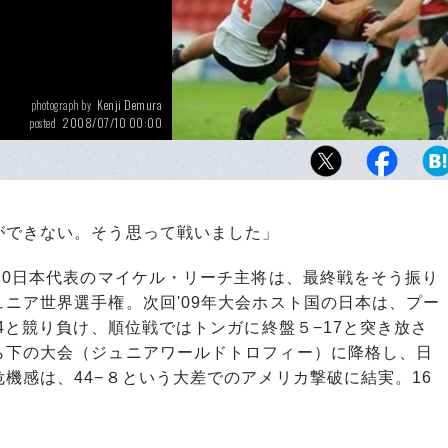
Kenji Demura
photograph by
2008/07/10 00:00
posted
できない。そう思って戦いました」
20日本代表のマイケル・リーチ主将は、最終戦をそう振り
ニア世界選手権。次回'09年大会ホスト国の日本は、プー
4と競り負け、順位戦ではトンガに終盤５−17と突き放さ
ら下の大会（ジュニアワールドトロフィー）に降格し、日
機感は、44−８という大差でのアメリカ撃破に結実。16