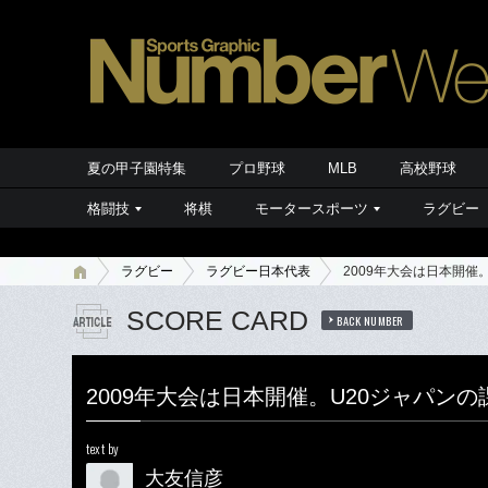
夏の甲子園特集
プロ野球
MLB
高校野球
格闘技
将棋
モータースポーツ
ラグビー
ラグビー
ラグビー日本代表
2009年大会は日本開催
SCORE CARD
BACK NUMBER
2009年大会は日本開催。U20ジャパン
text by
大友信彦