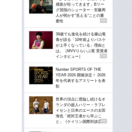
感覚が狂ってきます」Bリー
グ屈指のシューター・安藤周
人が明かす“見える”ことの重
要性
PR
38歳でも進化を続ける篠山竜
青が語る「10年前よりバスケ
が上手くなっている」理由と
は。［MVVりらいぶ賞 受賞者
インタビュー］
PR
Number SPORTS OF THE
YEAR 2026 開催決定！ 2026
年を代表するアスリートを表
彰
世界の頂点に君臨し続けるオ
ランダの超人ハリー・ラブレ
イセンと日本のエースの太田
海也「絶対王者から学ぶこ
と」《ケイリン国際対談②》
PR