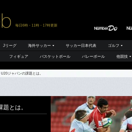
毎日6時・11時・17時更新
Jリーグ
海外サッカー
サッカー日本代表
ゴルフ
フィギュア
バスケットボール
バレーボール
他競技
。U20ジャパンの課題とは。
の課題とは。