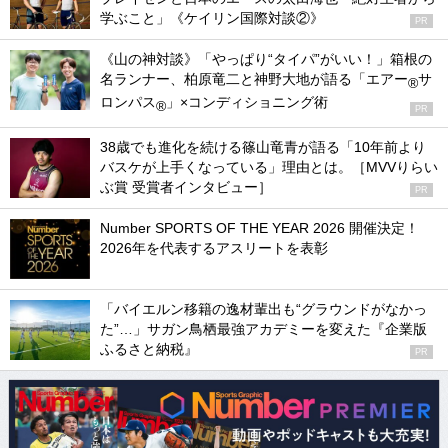
学ぶこと」《ケイリン国際対談②》
PR
《山の神対談》「やっぱり“タイパ”がいい！」箱根の
名ランナー、柏原竜二と神野大地が語る「エアー
サ
®
ロンパス
」×コンディショニング術
®
PR
38歳でも進化を続ける篠山竜青が語る「10年前より
バスケが上手くなっている」理由とは。［MVVりらい
ぶ賞 受賞者インタビュー］
PR
Number SPORTS OF THE YEAR 2026 開催決定！
2026年を代表するアスリートを表彰
「バイエルン移籍の逸材輩出も“グラウンドがなかっ
た”…」サガン鳥栖最強アカデミーを変えた『企業版
ふるさと納税』
PR