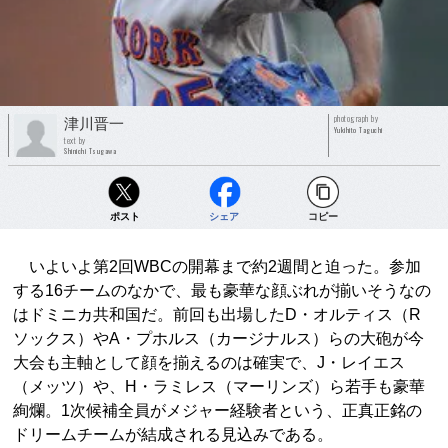
photograph by
津川晋一
Yukihito Taguchi
text by
Shinichi Tsugawa
ポスト
シェア
コピー
いよいよ第2回WBCの開幕まで約2週間と迫った。参加
する16チームのなかで、最も豪華な顔ぶれが揃いそうなの
はドミニカ共和国だ。前回も出場したD・オルティス（R
ソックス）やA・プホルス（カージナルス）らの大砲が今
大会も主軸として顔を揃えるのは確実で、J・レイエス
（メッツ）や、H・ラミレス（マーリンズ）ら若手も豪華
絢爛。1次候補全員がメジャー経験者という、正真正銘の
ドリームチームが結成される見込みである。