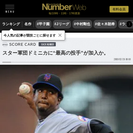
有料会員
毎日6時・11時・17時更新
ランキング
名作
#甲子園
#Jリーグ
#中村剛也
#佐々木朗希
#ラグ
〉
×
今人気の記事が競技ごとに探せます
野球
MLB
SCORE CARD
BACK NUMBER
スター軍団ドミニカに“最高の投手”が加入か。
2009/02/26 00:00