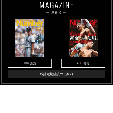
MAGAZINE
最新号
8/6
4/16
発売
発売
雑誌定期購読のご案内