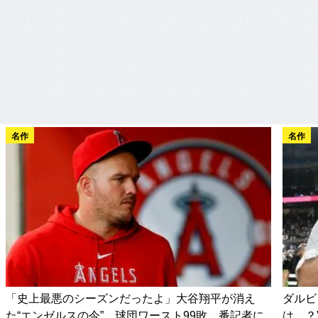
名作
名作
「史上最悪のシーズンだったよ」大谷翔平が消え
ダルビ
た“エンゼルスの今”…球団ワースト99敗、番記者に
は…？