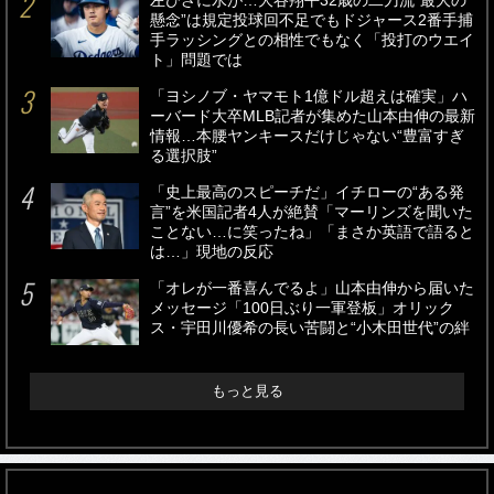
左ひざに水が…大谷翔平32歳の二刀流“最大の
懸念”は規定投球回不足でもドジャース2番手捕
手ラッシングとの相性でもなく「投打のウエイ
ト」問題では
「ヨシノブ・ヤマモト1億ドル超えは確実」ハ
ーバード大卒MLB記者が集めた山本由伸の最新
情報…本腰ヤンキースだけじゃない“豊富すぎ
る選択肢”
「史上最高のスピーチだ」イチローの“ある発
言”を米国記者4人が絶賛「マーリンズを聞いた
ことない…に笑ったね」「まさか英語で語ると
は…」現地の反応
「オレが一番喜んでるよ」山本由伸から届いた
メッセージ「100日ぶり一軍登板」オリック
ス・宇田川優希の長い苦闘と“小木田世代”の絆
もっと見る