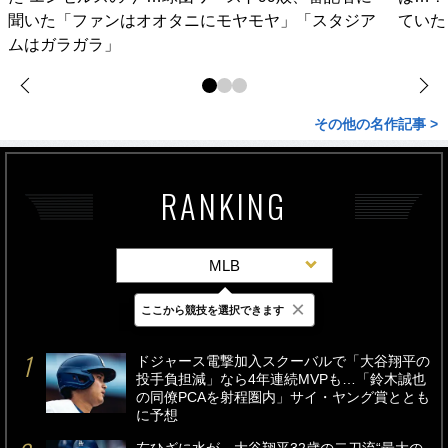
聞いた「ファンはオオタニにモヤモヤ」「スタジア
ていた
ムはガラガラ」
その他の名作記事 >
RANKING
MLB
×
ここから競技を選択できます
最新
24時間
週間
ドジャース電撃加入スクーバルで「大谷翔平の
投手負担減」なら4年連続MVPも…「鈴木誠也
の同僚PCAを射程圏内」サイ・ヤング賞ととも
に予想