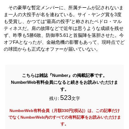
その豪華な暫定メンバーに、所属チームが記されないま
ま一人の大投手が名を連ねている。サイ・ヤング賞を3度
も受賞し、かつては“最高の投手”と称されたペドロ・マル
ティネスだ。肩の故障などで近年は思うような成績を残せ
ず、昨季も5勝6敗、防御率5.61と首脳陣を落胆させた。今
オフFAとなったが、金融危機の影響もあって、現時点でど
の球団からも正式なオファーが届いていない。
こちらは雑誌『Number』の掲載記事です。
NumberWeb有料会員になると続きをお読みいただけま
す。
523
残り:
文字
NumberWeb有料会員（月額330円[税込]）は、この記事だけ
でなく
NumberWeb内のすべての有料記事をお読みいただけま
す。