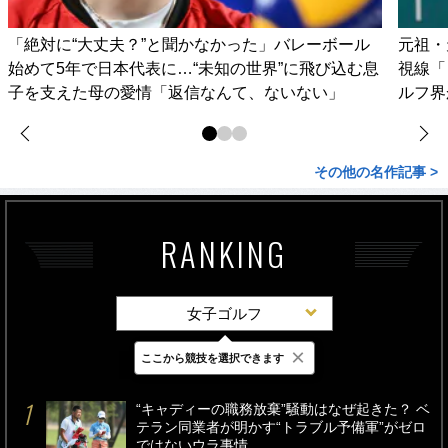
「絶対に“大丈夫？”と聞かなかった」バレーボール
元祖・
始めて5年で日本代表に…“未知の世界”に飛び込む息
視線「
子を支えた母の愛情「返信なんて、ないない」
ルフ界
その他の名作記事 >
RANKING
女子ゴルフ
×
ここから競技を選択できます
最新
24時間
週間
“キャディーの職務放棄”騒動はなぜ起きた？ ベ
テラン同業者が明かす“トラブル予備軍”がゼロ
ではないウラ事情