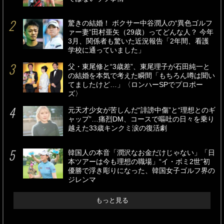
驚きの結婚！ ボクサー中谷潤人の“異色ゴルフ
ァー妻”田村亜矢（29歳）ってどんな人？ 今年
3月、関係者も驚いた近況報告「2年間、看護
学校に通っていました」
父・東尾修と“3歳差”、東尾理子が石田純一と
の結婚を本気で考えた瞬間「もちろん噂は聞い
てましたけど…」〈ロンハーSPでプロポー
ズ〉
元天才少女が苦しんだ“誹謗中傷”と“理想とのギ
ャップ”…痛烈DM、コースで嘔吐の日々を乗り
越えた33歳キンクミ涙の復活劇
韓国人の本音「潤沢なお金だけじゃない」「日
本ツアーは今も理想の職場」“イ・ボミ2世”初
優勝で浮き彫りになった、韓国女子ゴルフ界の
ジレンマ
もっと見る