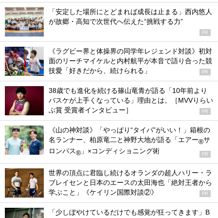
「安定した場所にとどまれば成長は止まる」西内悠人
が故郷・高知で次世代へ伝えた“挑戦する力”
PR
《ラグビー界と体操界の同学年レジェンド対談》初対
面のリーチマイケルと内村航平が本音で語り合った競
技愛「好きだから、続けられる」
PR
38歳でも進化を続ける篠山竜青が語る「10年前より
バスケが上手くなっている」理由とは。［MVVりらい
ぶ賞 受賞者インタビュー］
PR
《山の神対談》「やっぱり“タイパ”がいい！」箱根の
名ランナー、柏原竜二と神野大地が語る「エアー
サ
®
ロンパス
」×コンディショニング術
®
PR
世界の頂点に君臨し続けるオランダの超人ハリー・ラ
ブレイセンと日本のエースの太田海也「絶対王者から
学ぶこと」《ケイリン国際対談②》
PR
「少しぼやけているだけでも感覚が狂ってきます」B