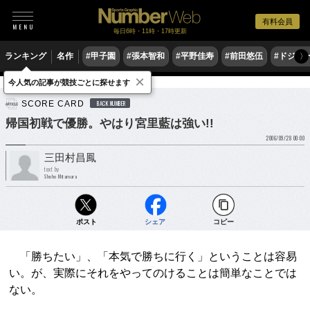
有料会員
毎日6時・11時・17時更新
ランキング
名作
#甲子園
#張本智和
#平野佳寿
#前田悠伍
#ドジャ
〉
×
今人気の記事が競技ごとに探せます
ゴルフ
女子ゴルフ
SCORE CARD
BACK NUMBER
帰国初戦で優勝。やはり宮里藍は強い!!
2006/09/28 00:00
三田村昌鳳
text by
Shoho Mitamura
ポスト
シェア
コピー
「勝ちたい」、「本気で勝ちに行く」ということは容易
い。が、実際にそれをやってのけることは簡単なことでは
ない。