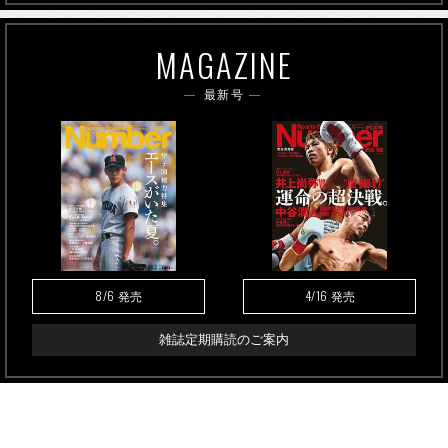
MAGAZINE
最新号
8/6
4/16
発売
発売
雑誌定期購読のご案内