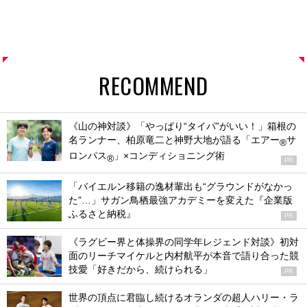
RECOMMEND
《山の神対談》「やっぱり“タイパ”がいい！」箱根の
名ランナー、柏原竜二と神野大地が語る「エアー
サ
®
ロンパス
」×コンディショニング術
®
PR
「バイエルン移籍の逸材輩出も“グラウンドがなかっ
た”…」サガン鳥栖最強アカデミーを変えた『企業版
ふるさと納税』
PR
《ラグビー界と体操界の同学年レジェンド対談》初対
面のリーチマイケルと内村航平が本音で語り合った競
技愛「好きだから、続けられる」
PR
世界の頂点に君臨し続けるオランダの超人ハリー・ラ