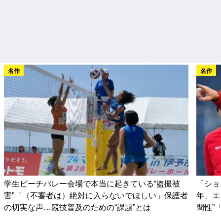
名作
名作
学生ビーチバレー会場で本当に起きている“盗撮被
「ショ
害”「（不審者は）絶対に入らないでほしい」保護者
年、エ
の切実な声…競技普及のための“課題”とは
間性”