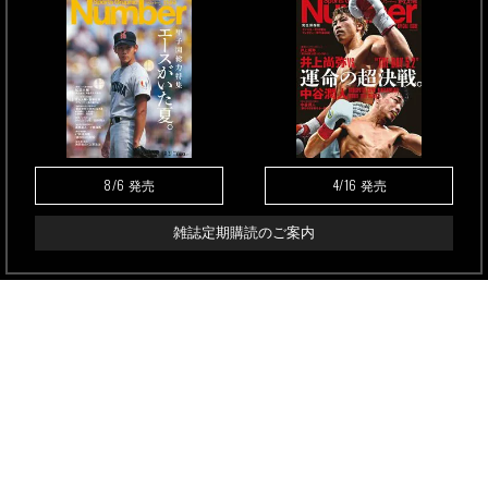
8/6
4/16
発売
発売
雑誌定期購読のご案内