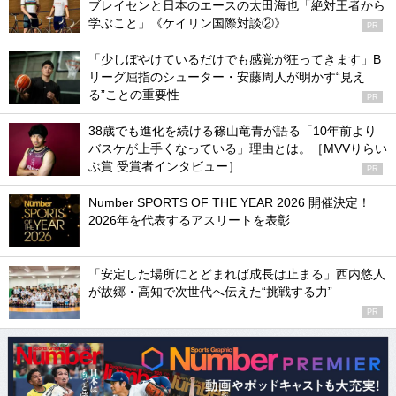
ブレイセンと日本のエースの太田海也「絶対王者から
学ぶこと」《ケイリン国際対談②》
PR
「少しぼやけているだけでも感覚が狂ってきます」B
リーグ屈指のシューター・安藤周人が明かす“見え
る”ことの重要性
PR
38歳でも進化を続ける篠山竜青が語る「10年前より
バスケが上手くなっている」理由とは。［MVVりらい
ぶ賞 受賞者インタビュー］
PR
Number SPORTS OF THE YEAR 2026 開催決定！
2026年を代表するアスリートを表彰
「安定した場所にとどまれば成長は止まる」西内悠人
が故郷・高知で次世代へ伝えた“挑戦する力”
PR