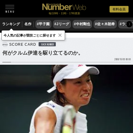
有料会員
毎日6時・11時・17時更新
ランキング
名作
#甲子園
#Jリーグ
#中村剛也
#佐々木朗希
#ラグ
〉
×
今人気の記事が競技ごとに探せます
テニス
女子テニス
SCORE CARD
BACK NUMBER
何がクルム伊達を駆り立てるのか。
2008/10/09 00:00