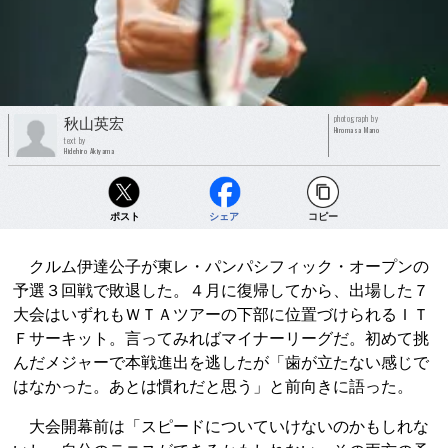
photograph by
秋山英宏
Hiromasa Mano
text by
Hidehiro Akiyama
ポスト
シェア
コピー
クルム伊達公子が東レ・パンパシフィック・オープンの
予選３回戦で敗退した。４月に復帰してから、出場した７
大会はいずれもＷＴＡツアーの下部に位置づけられるＩＴ
Ｆサーキット。言ってみればマイナーリーグだ。初めて挑
んだメジャーで本戦進出を逃したが「歯が立たない感じで
はなかった。あとは慣れだと思う」と前向きに語った。
大会開幕前は「スピードについていけないのかもしれな