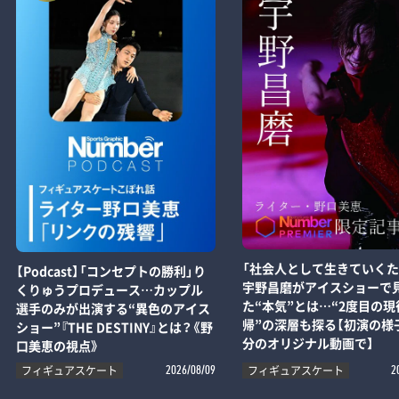
「社会人として生きていくた
【Podcast】「コンセプトの勝利」り
宇野昌磨がアイスショーで
くりゅうプロデュース…カップル
た“本気”とは…“2度目の現
選手のみが出演する“異色のアイス
帰”の深層も探る【初演の様子
ショー”『THE DESTINY』とは？《野
分のオリジナル動画で】
口美恵の視点》
フィギュアスケート
フィギュアスケート
2026/08/09
2