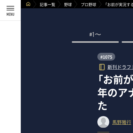
記事一覧
野球
プロ野球
「お前が実況す
#1〜
#1075
新刊ドラフ
「お前
年のア
た
馬野雅行