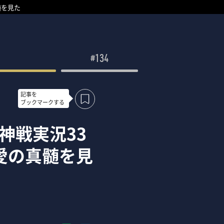
髄を見た
#134
記事を
ブックマークする
神戦実況33
愛の真髄を見