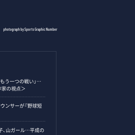
photograph by Sports Graphic Number
「もう一つの戦い」…
作家の視点＞
ナウンサーが『野球短
子、山ガール…平成の