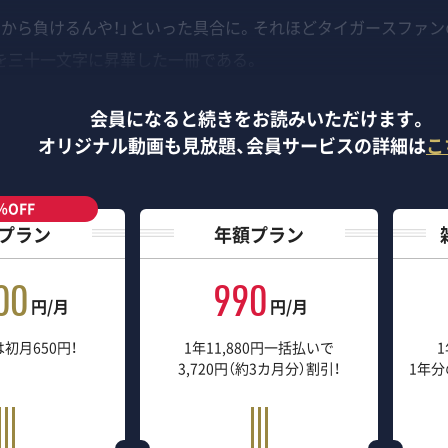
るから負けるんや！」といった具合に。それほどタイガースファ
を三十一文字に昇華した一冊である。
会員になると続きをお読みいただけます。
オリジナル動画も見放題、
会員サービスの詳細は
こ
％OFF
プラン
年額プラン
00
990
円/月
円/月
初月650円！
1年11,880円一括払いで
1
3,720円（約3カ月分）割引！
1年分