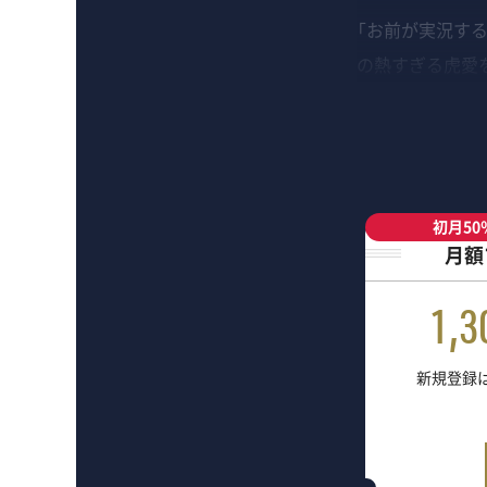
「お前が実況す
の熱すぎる虎愛
初月50
月額
1,3
新規登録は