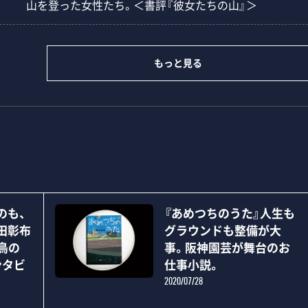
山を登った女性たち。＜書評『彼女たちの山』＞
もっと見る
のも、
『あめつちのうた』人生も
田彰布
グラウンドも整備が大
鳥の
事。阪神園芸が舞台のお
ンタビ
仕事小説。
2020/07/28