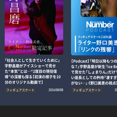
「社会人として生きていくために」
【Podcast】「明日以降もつ
宇野昌磨がアイスショーで見せ
な？」宇野昌磨が新生『Ice Br
た“本気”とは…“2度目の現役復
で見せた「しょまりん」だけ
帰”の深層も探る【初演の様子を10
い座長としての矜持「凄す
分のオリジナル動画で】
がない…」《野口美恵の視点
フィギュアスケート
フィギュアスケート
2026/08/08
2