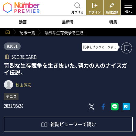
見つける
ログイン
新規登録
動画
最新号
特集
記事一覧
苛烈な生存競争を生き...
#1051
記事を
ブックマークする
SCORE CARD
苛烈な生存競争を生き抜いた、努力の人のナイスガ
イ伝説。
秋山英宏
テニス
2022/05/26
雑誌ビューワーで読む