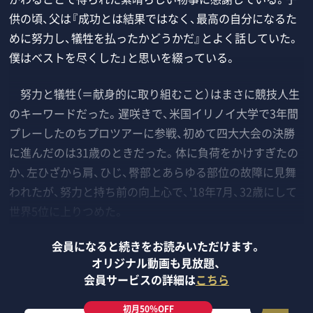
供の頃、父は『成功とは結果ではなく、最高の自分になるた
めに努力し、犠牲を払ったかどうかだ』とよく話していた。
僕はベストを尽くした」と思いを綴っている。
努力と犠牲（＝献身的に取り組むこと）はまさに競技人生
のキーワードだった。遅咲きで、米国イリノイ大学で3年間
プレーしたのちプロツアーに参戦、初めて四大大会の決勝
に進んだのは31歳のときだった。体に負荷をかけすぎたの
か、左ひざから肩、ひじ、臀部とあらゆる部位の故障に見舞
われたが、努力と持ち前の向上心で、'18年7月、32歳にして
世界5位に上りつめた。
会員になると続きをお読みいただけます。
オリジナル動画も見放題、
会員サービスの詳細は
こちら
初月50％OFF