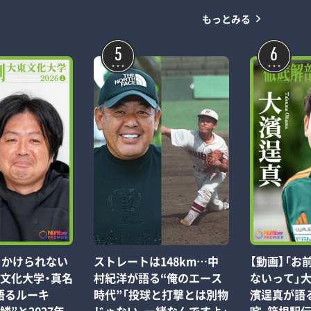
もっとみる
5
6
をかけられない
ストレートは148km…中
【動画】「お
東文化大学・真名
村紀洋が語る“俺のエース
ないって」
語るルーキ
時代”「投球と打撃とは別物
濱逞真が語