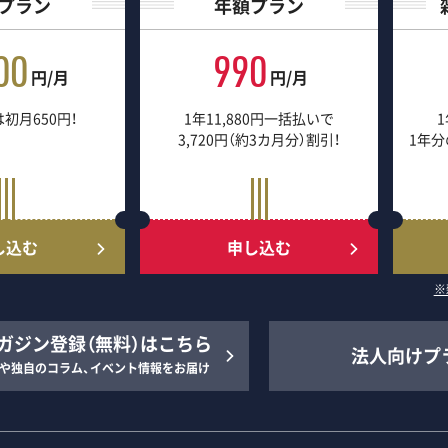
プラン
年額プラン
00
990
円/月
円/月
初月650円！
1年11,880円一括払いで
1
3,720円（約3カ月分）割引！
1年分
し込む
申し込む
※
ガジン登録（無料）はこちら
法人向けプ
や独自のコラム、イベント情報をお届け