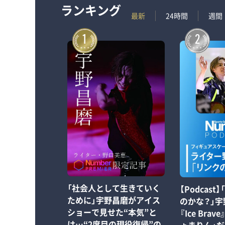
ランキング
最新
24時間
週間
1
2
「社会人として生きていく
【Podcas
ために」宇野昌磨がアイス
のかな？」
ショーで見せた“本気”と
『Ice Bra
は…“2度目の現役復帰”の