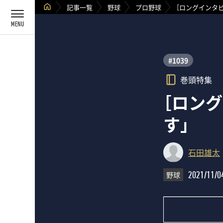
記事一覧
野球
プロ野球
［ロングインタ
#1039
巻頭特集
［ロン
す」
石田雄太
野球
2021/11/0