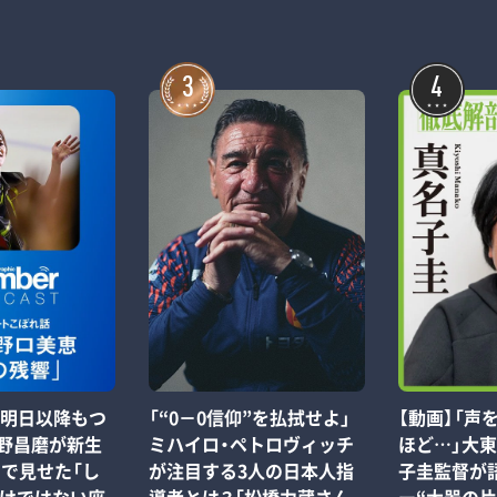
3
4
t】「明日以降もつ
「“0－0信仰”を払拭せよ」
【動画】「声
宇野昌磨が新生
ミハイロ・ペトロヴィッチ
ほど…」大
ve』で見せた「し
が注目する3人の日本人指
子圭監督が