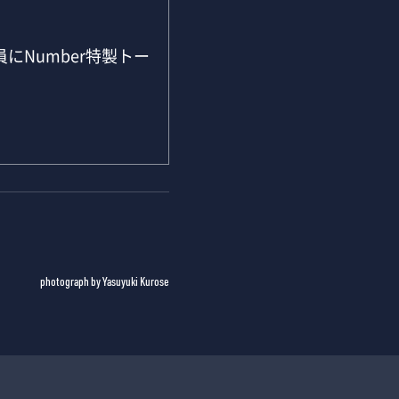
にNumber特製トー
photograph by Yasuyuki Kurose