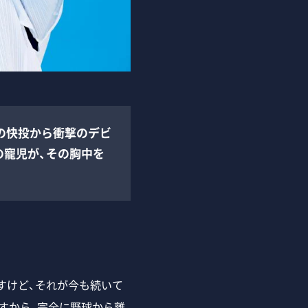
の快投から衝撃のデビ
の寵児が、その胸中を
。
すけど、それが今も続いて
すから、完全に野球から離