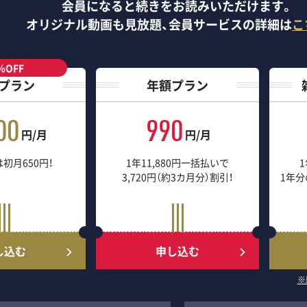
会員になると続きをお読みいただけます。
オリジナル動画も見放題、
会員サービスの詳細は
こ
％OFF
プラン
年額プラン
00
990
円/月
円/月
初月650円！
1年11,880円一括払いで
1
3,720円（約3カ月分）割引！
1年分
し込む
申し込む
※