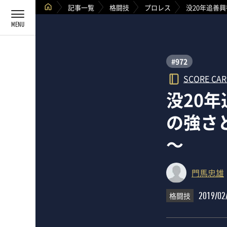
記事一覧
格闘技
プロレス
没20年追善
#972
SCORE CA
没20
の強さ
～
門馬忠雄
格闘技
2019/02