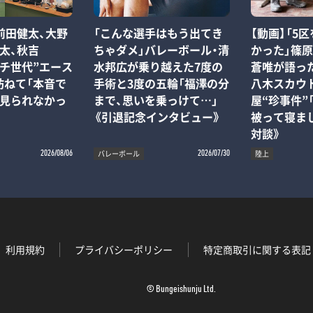
前田健太、大野
「こんな選手はもう出てき
【動画】「5
太、秋吉
ちゃダメ」バレーボール・清
かった」篠
チ世代”エース
水邦広が乗り越えた7度の
蒼唯が語っ
訪ねて「本音で
手術と3度の五輪「福澤の分
八木スカウ
て見られなかっ
まで、思いを乗っけて…」
屋“珍事件”
《引退記念インタビュー》
被って寝まし
対談》
バレーボール
陸上
2026/08/06
2026/07/30
利用規約
プライバシーポリシー
特定商取引に関する表記
© Bungeishunju Ltd.