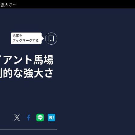
な強大さ～
記事を
ブックマークする
イアント馬場
倒的な強大さ