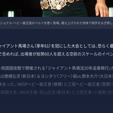
ーナショナル・ヘビー級王座のベルトを巻く馬場。鍛え上げられた肉体で相手をなぎ倒し
ャイアント馬場さん（享年61）を冠にした大会としては、恐らく
で含めれば、出場者が総勢60人を超える空前のスケールのイベ
・両国国技館で開催される「ジャイアント馬場没20年追善興行」
は棚橋弘至（新日本）＆ヨシタツ（フリー）組vs.関本大介（大日本
まった。IWGPヘビー級王者（棚橋）と三冠ヘビー級王者（宮原）が
の両国大会、IWGP王者・天山広吉（新日本）と三冠王者・小島聡（全