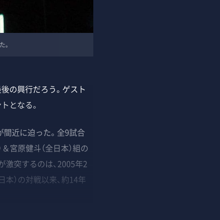
た。
最後の興行だろう。ゲスト
ントとなる。
が間近に迫った。全9試合
）＆宮原健斗（全日本）組の
激突するのは、2005年2
日本）の対戦以来、約14年