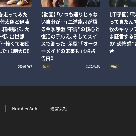
区を走ってみた
【動画】「いつも通りじゃな
【甲子園】「
原倖太朗と伊藤
い自分が…」三浦龍司が語
ってきたん
た箱根駅伝、大
る今季序盤“不調”の核心と
牧のキャッ
ト術、出世部
復活の手応え、そしてスイ
ま証言する
「…怖くて布団
スで測った“足型”「オーダ
の“恐怖感
た」《駒大OB
ーメイドの未来も」《独占
合
告白》
陸上
野球
2026/07/29
2026/08/03
NumberWeb
運営会社