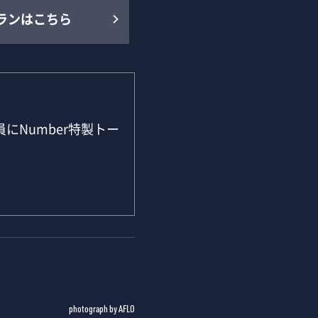
ランはこちら
にNumber特製トー
photograph by AFLO