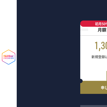
初月50
月額
1,3
新規登録は
申