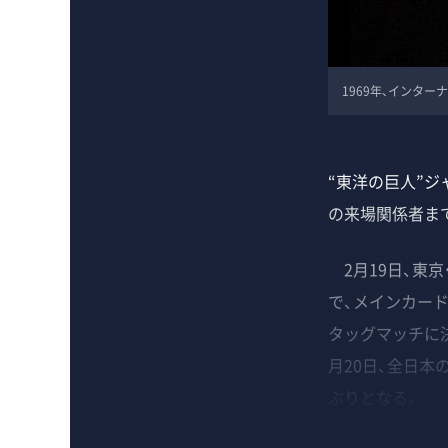
1969年、インタ
“東洋の巨人”ジ
の来場関係者ま
2月19日、東京
で、メインカード
タッグマッチに決
月20日、全日本
ぶりとなる。