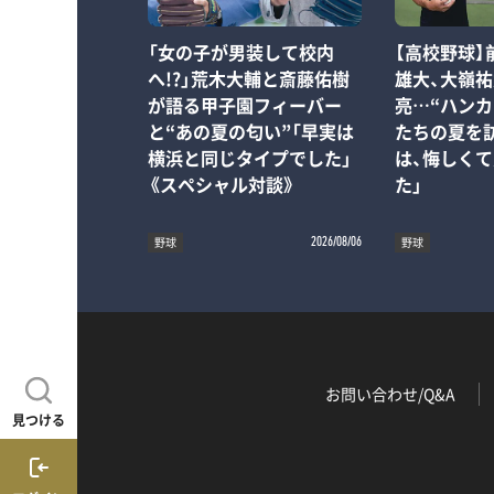
「女の子が男装して校内
【高校野球】
へ!?」荒木大輔と斎藤佑樹
雄大、大嶺祐
が語る甲子園フィーバー
亮…“ハンカ
と“あの夏の匂い”「早実は
たちの夏を
横浜と同じタイプでした」
は、悔しく
《スペシャル対談》
た」
野球
野球
2026/08/06
お問い合わせ/Q&A
見つける