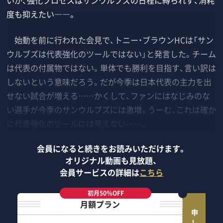
いが、強化プロセスはサンウルブズの日程に縛られず、消耗
度も抑えたい――。
始動を前に行われた会見で、トニー・ブラウンHCは「サン
ウルブズは代表強化のツールではない」と発言した。チーム
は代表の付属物ではない。単体でも勝利を目指す、言い訳は
しないという意味だろう。だが今季は日本代表の主力を出
せない試合が増える……かくして、ファンにはなじみのな
い選手が今季のサンウルブズには激増。うーむ、これは確か
に代表強化のツールには見えない……。
会員になると続きをお読みいただけます。
オリジナル動画も見放題、
会員サービスの詳細は
こちら
初月50％OFF
月額プラン