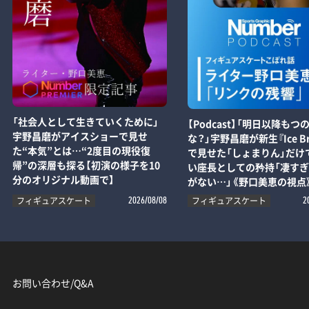
「社会人として生きていくために」
【Podcast】「明日以降もつ
宇野昌磨がアイスショーで見せ
な？」宇野昌磨が新生『Ice Br
た“本気”とは…“2度目の現役復
で見せた「しょまりん」だけ
帰”の深層も探る【初演の様子を10
い座長としての矜持「凄す
分のオリジナル動画で】
がない…」《野口美恵の視点
フィギュアスケート
フィギュアスケート
2026/08/08
2
お問い合わせ/Q&A