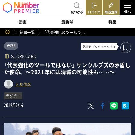
見つける
ログイン
新規登録
動画
最新号
特集
記事一覧
「代表強化のツールで...
#972
記事を
ブックマークする
SCORE CARD
「代表強化のツールではない」 サンウルブズの矛盾し
た使命。 ～2021年には消滅の可能性も……～
大友信彦
ラグビー
2019/02/14