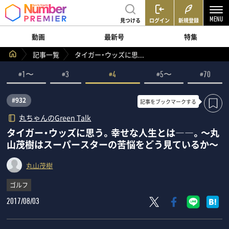
見つける
ログイン
新規登録
動画
最新号
特集
記事一覧
タイガー・ウッズに思...
#1〜
#3
#4
#5〜
#70
#932
記事を
ブックマークする
丸ちゃんのGreen Talk
タイガー・ウッズに思う。幸せな人生とは――。～丸
山茂樹はスーパースターの苦悩をどう見ているか～
丸山茂樹
ゴルフ
2017/08/03