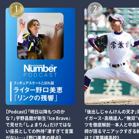
1
2
【Podcast】「明日以降もつのか
「後出しじゃんけんの天才」
な？」宇野昌磨が新生『Ice Brave』
イガース・高橋遥人、“無双”
で見せた「しょまりん」だけではな
ツを徹底解剖…本人と中高
い座長としての矜持「凄すぎて言葉
師が語るマニアックすぎる
がない…」《野口美恵の視点》
は？《常葉橘高校》