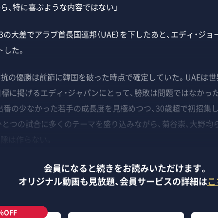
から、特に喜ぶような内容ではない」
対3の大差でアラブ首長国連邦（UAE）を下したあと、エディ・ジ
トした。
抗の優勝は前節に韓国を破った時点で確定していた。UAEは世界
目標に掲げるエディ・ジャパンにとって、勝敗は問題ではなかった
出番の少なかった若手の成長度を見極めつつ、30歳超で初招集し
ひとつの試合に多くのテーマを盛り込みながら、菊谷崇、大野均
に隙は作らない。
会員になると続きをお読みいただけます。
オリジナル動画も見放題、
会員サービスの詳細は
こ
％OFF