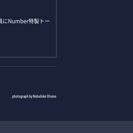
にNumber特製トー
photograph by Nobuhiko Otomo