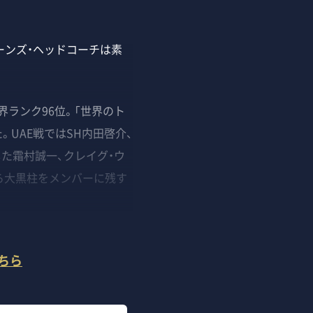
ョーンズ・ヘッドコーチは素
ランク96位。「世界のト
。UAE戦ではSH内田啓介、
た霜村誠一、クレイグ・ウ
ら大黒柱をメンバーに残す
ちら