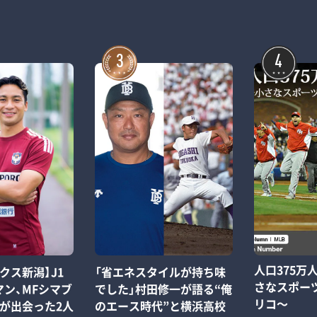
3
4
人口375万
クス新潟】J1
「省エネスタイルが持ち味
さなスポー
ン、MFシマブ
でした」村田修一が語る“俺
リコ～
が出会った2人
のエース時代”と横浜高校