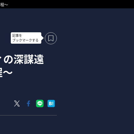
日程～
記事を
ブックマークする
ィの深謀遠
程～