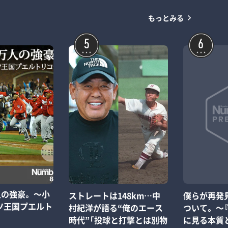
もっとみる
5
6
人の強豪。 ～小
僕らが再発
ストレートは148km…中
ツ王国プエルト
ついて。 ～
村紀洋が語る“俺のエース
に見る本質
時代”「投球と打撃とは別物