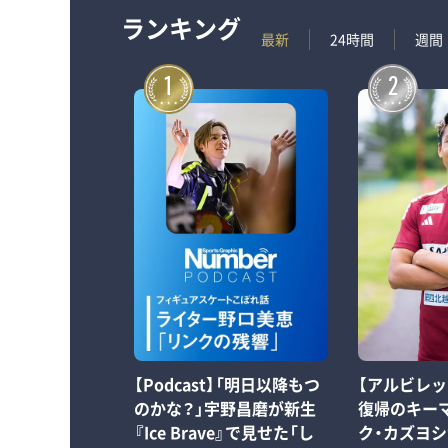
ランキング
最新
24時間
週間
1
2
【Podcast】「明日以降もつ
【アルビレッ
のかな？」宇野昌磨が新生
復帰のキーマ
『Ice Brave』で見せた「し
ク・カズヨシ