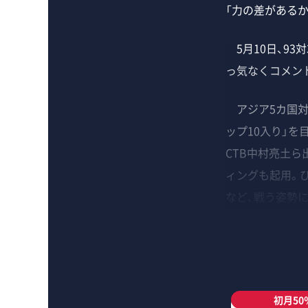
「力の差がある
5月10日、93
っ気なくコメン
アジア5カ国対
ップ10入り」を
CTB中村亮土ら
ィングも起用。
など、戦う姿勢
初月50