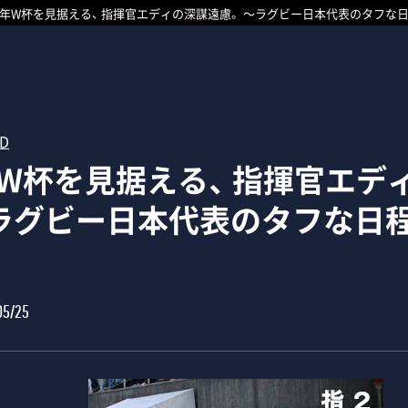
15年W杯を見据える、 指揮官エディの深謀遠慮。 ～ラグビー日本代表のタフな
RD
年W杯を見据える、 指揮官エデ
～ラグビー日本代表のタフな日
05/25