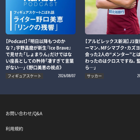
【Podcast】「明日以降もつのか
【アルビレックス新潟】J1復
な？」宇野昌磨が新生『Ice Brave』
ーマン、MFシマブク・カズ
で見せた「しょまりん」だけではな
会った2人の“メンター”とは
い座長としての矜持「凄すぎて言葉
わったのはクロスですね。
がない…」《野口美恵の視点》
ら…」
フィギュアスケート
サッカー
2026/08/07
2
お問い合わせ/Q&A
利用規約