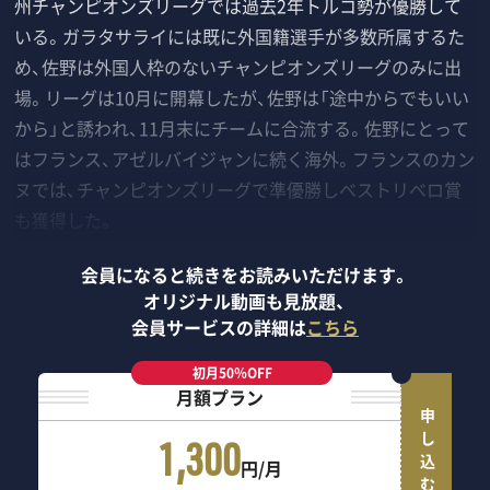
州チャンピオンズリーグでは過去2年トルコ勢が優勝して
いる。ガラタサライには既に外国籍選手が多数所属するた
め、佐野は外国人枠のないチャンピオンズリーグのみに出
場。リーグは10月に開幕したが、佐野は「途中からでもいい
から」と誘われ、11月末にチームに合流する。佐野にとって
はフランス、アゼルバイジャンに続く海外。フランスのカン
ヌでは、チャンピオンズリーグで準優勝しベストリベロ賞
も獲得した。
会員になると続きをお読みいただけます。
オリジナル動画も見放題、
会員サービスの詳細は
こちら
初月50％OFF
月額プラン
申し込む
1,300
円/月