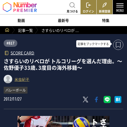
見つける
ログイン
新規登録
動画
最新号
特集
記事一覧
さすらいのリベロが ...
#817
記事を
ブックマークする
SCORE CARD
さすらいのリベロが トルコリーグを選んだ理由。 ～
佐野優子33歳、3度目の海外移籍～
米虫紀子
バレーボール
2012/11/27