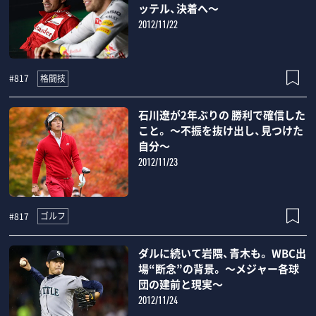
ッテル、決着へ～
2012/11/22
格闘技
#817
石川遼が2年ぶりの 勝利で確信した
こと。 ～不振を抜け出し、見つけた
自分～
2012/11/23
ゴルフ
#817
ダルに続いて岩隈、青木も。 WBC出
場“断念”の背景。 ～メジャー各球
団の建前と現実～
2012/11/24