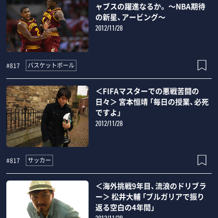
ャブスの躍進なるか。 ～NBA期待
の新星、アービング～
2012/11/28
バスケットボール
#817
＜FIFAマスターでの悪戦苦闘の
日々＞ 宮本恒靖 「毎日の授業、必死
ですよ」
2012/11/28
サッカー
#817
＜海外挑戦9年目、流浪のドリブラ
ー＞ 松井大輔 「ブルガリアで振り
返る空白の4年間」