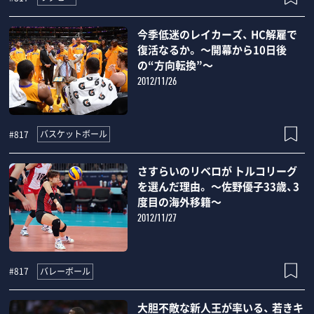
今季低迷のレイカーズ、 HC解雇で
復活なるか。 ～開幕から10日後
の“方向転換”～
2012/11/26
バスケットボール
#817
さすらいのリベロが トルコリーグ
を選んだ理由。 ～佐野優子33歳、3
度目の海外移籍～
2012/11/27
バレーボール
#817
大胆不敵な新人王が率いる、 若きキ