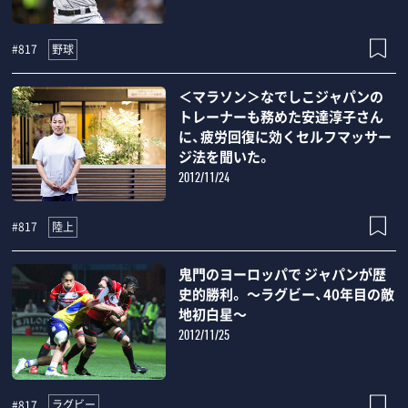
野球
#817
＜マラソン＞なでしこジャパンの
トレーナーも務めた安達淳子さん
に、疲労回復に効くセルフマッサー
ジ法を聞いた。
2012/11/24
陸上
#817
鬼門のヨーロッパで ジャパンが歴
史的勝利。 ～ラグビー、40年目の敵
地初白星～
2012/11/25
ラグビー
#817