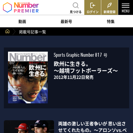
見つける
ログイン
新規登録
動画
最新号
特集
掲載号記事一覧
号
Sports Graphic Number 817
欧州に生きる。
～越境フットボーラーズ～
2012年11月22日発売
両雄の激しい王者争いが 思い出さ
せてくれたもの。 ～アロンソvs.ベ