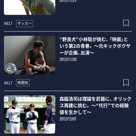
2012/11/29
サッカー
#817
“野良犬”小林聡が挑む、 「映画」と
いう第2の青春。 ～元キックボクサ
ーが企画、出演～
2012/11/30
格闘技
#817
森脇浩司は理論を武器に、 オリック
ス再建に挑む。 ～“代行”での経験
値を生かして～
2012/12/01