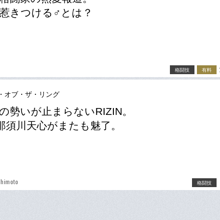
惹きつける♂とは？
格闘技
有料
・オブ・ザ・リング
の勢いが止まらないRIZIN。
”那須川天心がまたも魅了。
shimoto
格闘技