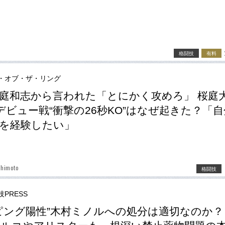
格闘技
有料
・オブ・ザ・リング
庭和志から言われた「とにかく攻めろ」 桜庭
INデビュー戦“衝撃の26秒KO”はなぜ起きた？「
を経験したい」
shimoto
格闘技
PRESS
ピング陽性”木村ミノルへの処分は適切なのか？ 