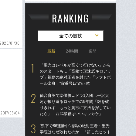
RANKING
全ての競技
2020/01/30
最新
24時間
週間
「聖光はレベルが高くて行けない」から
「
のスタートも…「高校で球速15キロアッ
のス
プ」福島の絶対王者を封じた「ソフトボ
プ
ール出身」“背番号17”の正体
ール
仙台育英で準優勝→ドラ1入団…平沢大
ド
河が振り返るロッテでの9年間「殻を破
翔平
りきれず…もっと貪欲に方法を探してい
も…
2017/08/04
たら」「西武移籍はいいキッカケ」
サ
“県下で86連勝中”福島の絶対王者・聖光
「
学院はなぜ敗れたのか…「許したヒット
璃