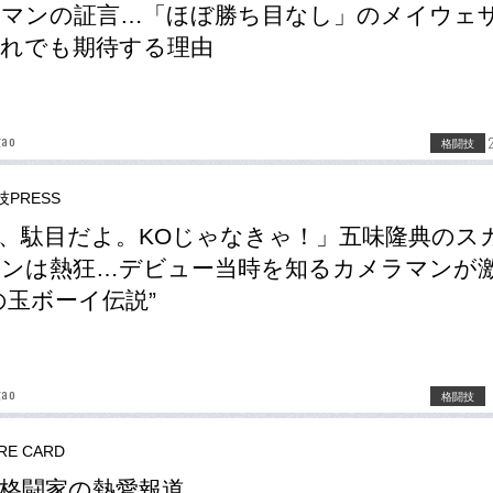
マンの証言…「ほぼ勝ち目なし」のメイウェ
れでも期待する理由
gao
格闘技
PRESS
、駄目だよ。KOじゃなきゃ！」五味隆典のス
ンは熱狂…デビュー当時を知るカメラマンが
の玉ボーイ伝説”
gao
格闘技
RE CARD
格闘家の熱愛報道。