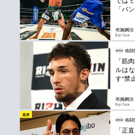
ではミ
「パン
布施鋼治
Koji Fuse
格闘技
「筋肉
ルはな
す“禁
布施鋼治
Koji Fuse
名作
格闘技
「正直