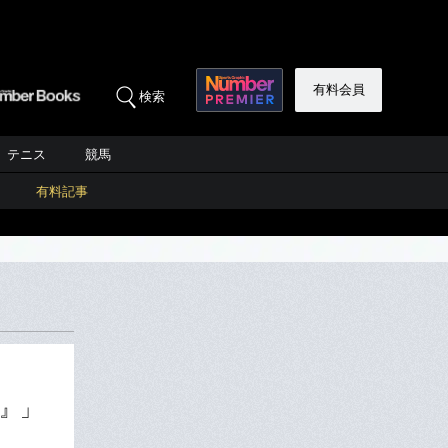
有料会員
検索
テニス
競馬
有料記事
』」