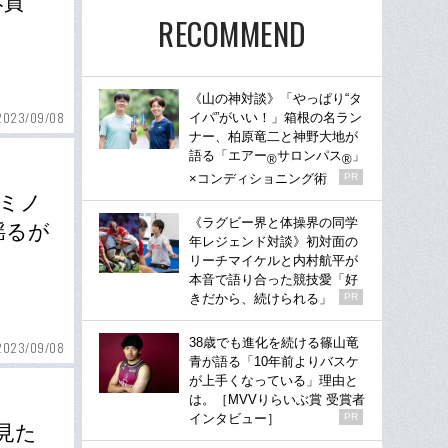
本質
RECOMMEND
《山の神対談》「やっぱり“タ
2023/09/08
イパ”がいい！」箱根の名ラン
ナー、柏原竜二と神野大地が
語る「エアー
サロンパス
」
®
®
×コンディショニング術
PR
ミノ
《ラグビー界と体操界の同学
揺るが
年レジェンド対談》初対面の
リーチマイケルと内村航平が
本音で語り合った競技愛「好
きだから、続けられる」
PR
38歳でも進化を続ける篠山竜
2023/09/08
青が語る「10年前よりバスケ
が上手くなっている」理由と
は。［MVVりらいぶ賞 受賞者
インタビュー］
PR
見た