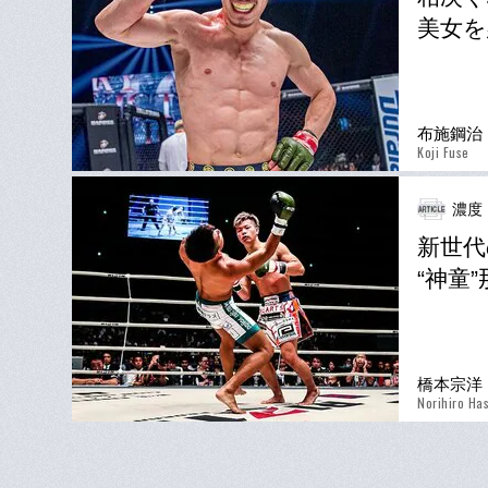
美女を
布施鋼治
Koji Fuse
濃度
新世代
“神童
橋本宗洋
Norihiro Ha