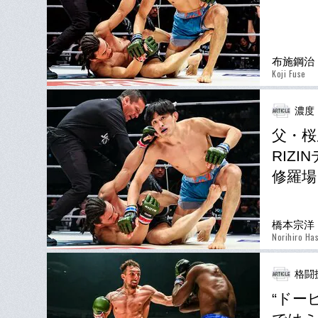
布施鋼治
Koji Fuse
濃度
父・桜
RIZ
修羅場
橋本宗洋
Norihiro Ha
格闘技
“ドー