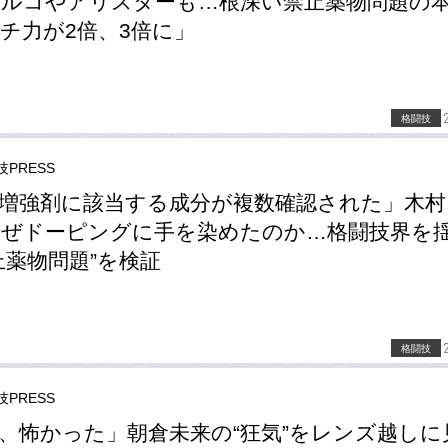
ルコやアリスターも…根深い禁止薬物問題の
チ力が2倍、3倍に」
格闘技
PRESS
増強剤に該当する成分が複数確認された」木村
ぜドーピングに手を染めたのか…格闘技界を
止薬物問題”を検証
格闘技
PRESS
、怖かった」朝倉未来の“狂気”をレンズ越しに