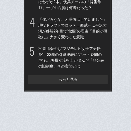
はわずか2本」伏兵チームの「背番号
う“
17」ナゾの右腕は何者だった？
裏
「僕だろうな、と覚悟はしていました」
「
現役ドラフトでロッテ→西武へ…平沢大
り
河が移籍2年目で“覚醒”の理由「目的が明
た“
確に」大きく変わった意識
「
20歳退会のち“フジテレビ女子アナ転
「
身”、22歳の引退発表に“ネット疑問の
シエ
声”も…将棋女流棋士が悩んだ「非公表
が
の旧制度」その実態とは
つ
ん
もっと見る