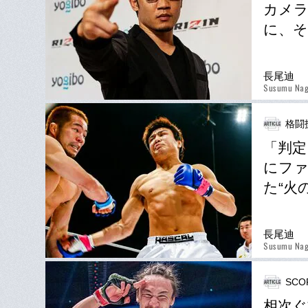
カメラ
に、そ
長尾迪
Susumu Na
格闘技
「判定
にファ
た“火
長尾迪
Susumu Na
SCO
相次ぐ