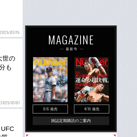
2025/03/15
MAGAZINE
最新号
大世の
自分も
2025/01/01
8/6
4/16
発売
発売
雑誌定期購読のご案内
UFC