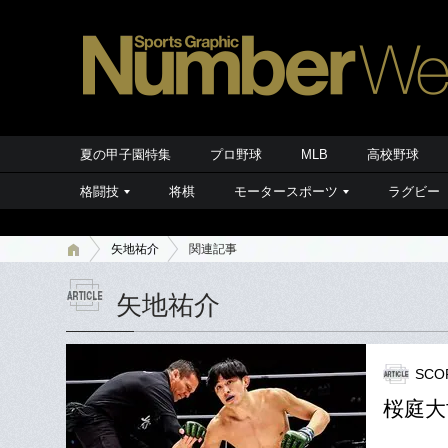
夏の甲子園特集
プロ野球
MLB
高校野球
格闘技
将棋
モータースポーツ
ラグビー
矢地祐介
関連記事
矢地祐介
SCO
桜庭大