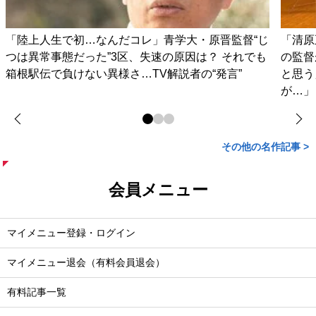
「陸上人生で初…なんだコレ」青学大・原晋監督“じ
「清原
つは異常事態だった”3区、失速の原因は？ それでも
の監督
箱根駅伝で負けない異様さ…TV解説者の“発言”
と思う
が…」
その他の名作記事 >
会員メニュー
マイメニュー登録・ログイン
マイメニュー退会（有料会員退会）
有料記事一覧