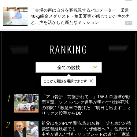
「会場の声は自分を客観視するバロメーター」柔道
48kg級金メダリスト・角田夏実が感じていた声の力
と、声を活かした新たなミッション
PR
RANKING
全ての競技
×
ここから競技を選択できます
最新
24時間
週間
「アゴ骨折、前歯折れて…」156キロ速球が顔
面直撃、ソフトバンク選手が明かす“壮絶死球
の瞬間”「救急車で告げた…“明日も出ます”」オ
リックス投手からDM
祖父はあのPL学園“伝説の名将”、父も東北の強
豪監督経験者でも…「なぜ他校へ？」佐野日大
主将が選んだ“脱・サラブレッドの道”と「家族