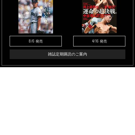
8/6
4/16
発売
発売
雑誌定期購読のご案内