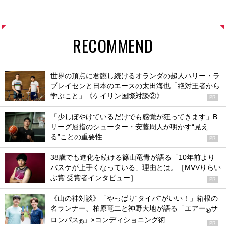
RECOMMEND
世界の頂点に君臨し続けるオランダの超人ハリー・ラ
ブレイセンと日本のエースの太田海也「絶対王者から
学ぶこと」《ケイリン国際対談②》
PR
「少しぼやけているだけでも感覚が狂ってきます」B
リーグ屈指のシューター・安藤周人が明かす“見え
る”ことの重要性
PR
38歳でも進化を続ける篠山竜青が語る「10年前より
バスケが上手くなっている」理由とは。［MVVりらい
ぶ賞 受賞者インタビュー］
PR
《山の神対談》「やっぱり“タイパ”がいい！」箱根の
名ランナー、柏原竜二と神野大地が語る「エアー
サ
®
ロンパス
」×コンディショニング術
®
PR