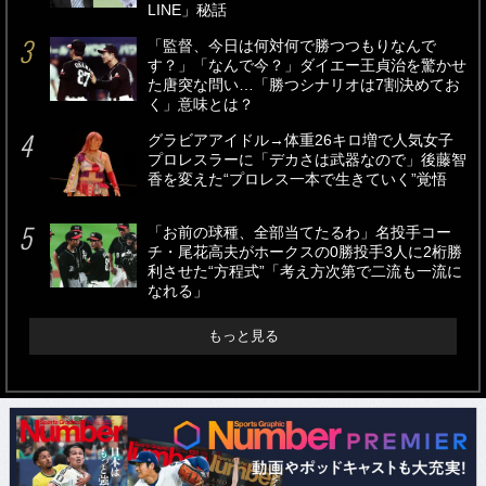
LINE」秘話
「監督、今日は何対何で勝つつもりなんで
す？」「なんで今？」ダイエー王貞治を驚かせ
た唐突な問い…「勝つシナリオは7割決めてお
く」意味とは？
グラビアアイドル→体重26キロ増で人気女子
プロレスラーに「デカさは武器なので」後藤智
香を変えた“プロレス一本で生きていく”覚悟
「お前の球種、全部当てたるわ」名投手コー
チ・尾花高夫がホークスの0勝投手3人に2桁勝
利させた“方程式”「考え方次第で二流も一流に
なれる」
もっと見る