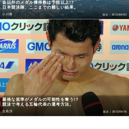
金以外のメダル獲得数は予想以上!?
日本競泳陣、ここまでの難しい結果。
小川勝
2012/08/03
競泳
厳格な規準がメダルの可能性を奪う!?
競泳で考える五輪代表の選考方法。
生島淳
2012/04/16
競泳