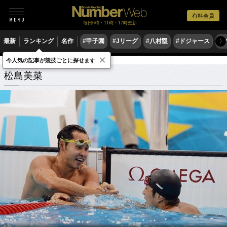
有料会員
毎日6時・11時・17時更新
最新
ランキング
名作
#甲子園
#Jリーグ
#八村塁
#ドジャース
#
〉
×
今人気の記事が競技ごとに探せます
松島美菜
関連記事
松島美菜