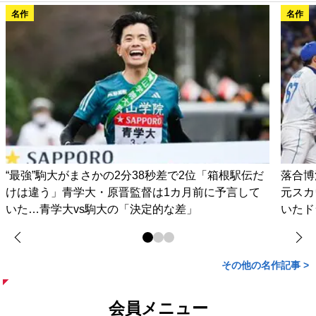
名作
名作
“最強”駒大がまさかの2分38秒差で2位「箱根駅伝だ
落合博
けは違う」青学大・原晋監督は1カ月前に予言して
元スカ
いた…青学大vs駒大の「決定的な差」
いたド
その他の名作記事 >
会員メニュー