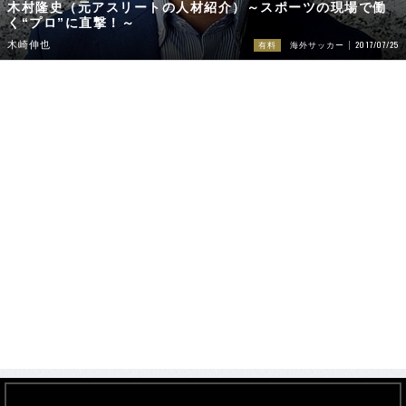
木村隆史（元アスリートの人材紹介）～スポーツの現場で働
く“プロ”に直撃！～
2017/07/25
木崎伸也
有料
海外サッカー