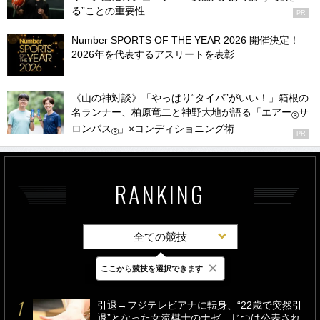
る”ことの重要性
PR
Number SPORTS OF THE YEAR 2026 開催決定！
2026年を代表するアスリートを表彰
《山の神対談》「やっぱり“タイパ”がいい！」箱根の
名ランナー、柏原竜二と神野大地が語る「エアー
サ
®
ロンパス
」×コンディショニング術
®
PR
RANKING
全ての競技
×
ここから競技を選択できます
最新
24時間
週間
引退→フジテレビアナに転身、“22歳で突然引
退”となった女流棋士のナゼ…じつは公表され