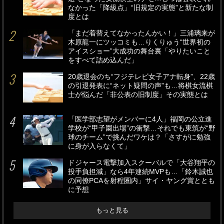
なかった「降級点」“旧規定の実態”と新たな制
度とは
「まだ着替えてなかったんかい！」三浦璃来が
木原龍一にツッコミも…りくりゅう“世界初の
アイスショー”大成功の舞台裏「やりたいこと
をすべて詰め込んだ」
20歳退会のち“フジテレビ女子アナ転身”、22歳
の引退発表に“ネット疑問の声”も…将棋女流棋
士が悩んだ「非公表の旧制度」その実態とは
「医学部志望がメンバーに4人」福岡の公立進
学校が“甲子園出場”の衝撃…それでも東筑が“野
球のチーム”で挑んだワケは？「さすがに勉強
に身が入らなくて」
ドジャース電撃加入スクーバルで「大谷翔平の
投手負担減」なら4年連続MVPも…「鈴木誠也
の同僚PCAを射程圏内」サイ・ヤング賞ととも
に予想
もっと見る