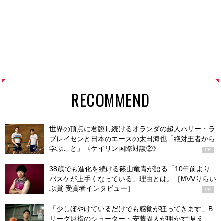
RECOMMEND
世界の頂点に君臨し続けるオランダの超人ハリー・ラ
ブレイセンと日本のエースの太田海也「絶対王者から
学ぶこと」《ケイリン国際対談②》
PR
38歳でも進化を続ける篠山竜青が語る「10年前より
バスケが上手くなっている」理由とは。［MVVりらい
ぶ賞 受賞者インタビュー］
PR
「少しぼやけているだけでも感覚が狂ってきます」B
リーグ屈指のシューター・安藤周人が明かす“見え