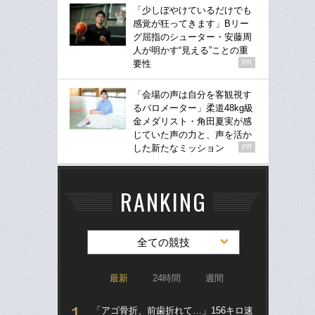
「少しぼやけているだけでも
感覚が狂ってきます」Bリー
グ屈指のシューター・安藤周
人が明かす“見える”ことの重
要性
PR
「会場の声は自分を客観視す
るバロメーター」柔道48kg級
金メダリスト・角田夏実が感
じていた声の力と、声を活か
した新たなミッション
PR
RANKING
全ての競技
最新
24時間
週間
「アゴ骨折、前歯折れて…」156キロ速
「ア