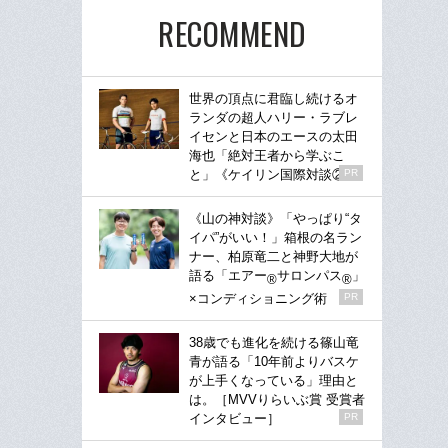
RECOMMEND
世界の頂点に君臨し続けるオ
ランダの超人ハリー・ラブレ
イセンと日本のエースの太田
海也「絶対王者から学ぶこ
と」《ケイリン国際対談②》
PR
《山の神対談》「やっぱり“タ
イパ”がいい！」箱根の名ラン
ナー、柏原竜二と神野大地が
語る「エアー
サロンパス
」
®
®
×コンディショニング術
PR
38歳でも進化を続ける篠山竜
青が語る「10年前よりバスケ
が上手くなっている」理由と
は。［MVVりらいぶ賞 受賞者
インタビュー］
PR