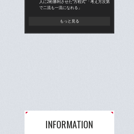
人に2桁勝利させた“方程式”「考え方次第
に
で二流も一流になれる」
「
もっと見る
INFORMATION