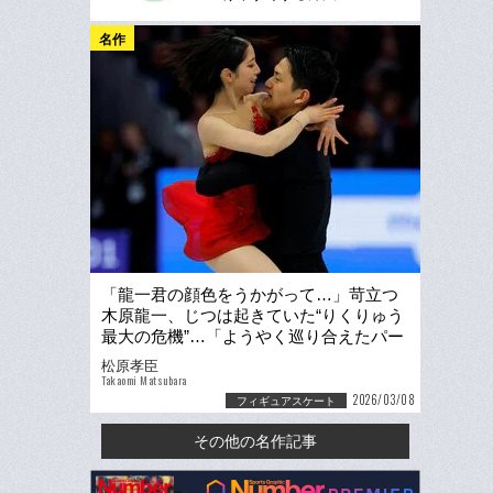
名作
「龍一君の顔色をうかがって…」苛立つ
木原龍一、じつは起きていた“りくりゅう
最大の危機”…「ようやく巡り合えたパー
トナー」2人が取り戻した感情
松原孝臣
Takaomi Matsubara
2026/03/08
フィギュアスケート
その他の名作記事