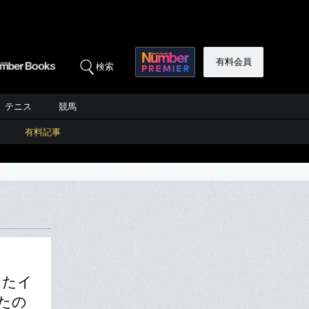
有料会員
検索
テニス
競馬
有料記事
ったイ
たの