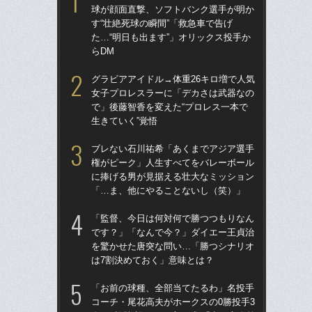
球が顔面直撃、ソフトバンク選手が明か
球
す“壮絶死球の瞬間”「救急車で告げ
す“
た…“明日も出ます”」オリックス投手か
た…
らDM
らD
グラビアアイドル→体重26キロ増で人気
「
女子プロレスラーに「デカさは武器なの
で
で」後藤智香を変えた“プロレス一本で
を
生きていく”覚悟
は
ブレない石川祐希「あくまでアジア選手
「
権がピーク」人生すべてをバレーボール
コー
に捧げる男が見据える壮大なミッション
人に
「…ま、他にやることないし（笑）」
で
「監督、今日は何対何で勝つつもりなん
祖父
です？」「なんで今？」ダイエー王貞治
北
を驚かせた唐突な問い…「勝つシナリオ
へ？
は7割決めておく」意味とは？
ブレ
「お前の球種、全部当てたるわ」名投手
ブ
コーチ・尾花高夫がホークスの0勝投手3
権