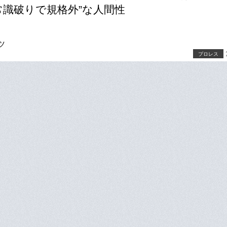
常識破りで規格外”な人間性
ツ
プロレス