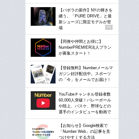
【バボラの新作】NYの輝きを
纏う。「PURE DRIVE」と最
新シューズに限定モデルが登
場
PR
【同僚や仲間とお得に】
NumberPREMIER法人プラン
が募集スタート！
【登録無料】Numberメールマ
ガジン好評配信中。スポーツ
の「今」をメールでお届け！
YouTubeチャンネル登録者数
60,000人突破！バレーボール
や陸上、バスケ、野球などの
選手のインタビューを動画で
【お知らせ】Google検索で
「Number Web」の記事を見
つけやすくする方法