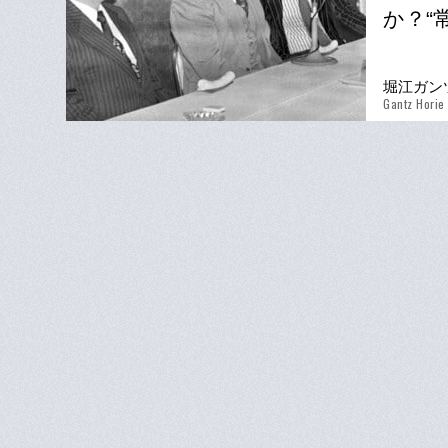
か？“
堀江ガン
Gantz Horie