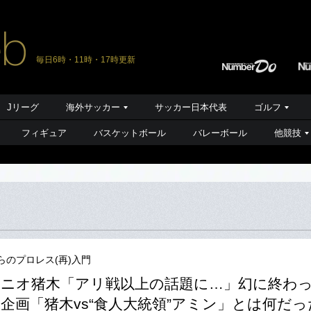
毎日6時・11時・17時更新
Jリーグ
海外サッカー
サッカー日本代表
ゴルフ
フィギュア
バスケットボール
バレーボール
他競技
らのプロレス(再)入門
ニオ猪木「アリ戦以上の話題に…」幻に終わ
企画「猪木vs“食人大統領”アミン」とは何だっ