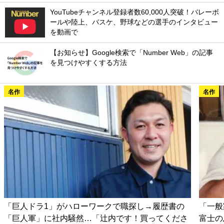
YouTubeチャンネル登録者数60,000人突破！バレーボ
ールや陸上、バスケ、野球などの選手のインタビュー
を動画で
【お知らせ】Google検索で「Number Web」の記事
を見つけやすくする方法
名作
名作
「巨人ドラ1」がハローワークで職探し→履歴書の
「一般
「巨人軍」に社内騒然…「辻内です！買ってくださ
富士の