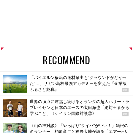
RECOMMEND
「バイエルン移籍の逸材輩出も“グラウンドがなかっ
た”…」サガン鳥栖最強アカデミーを変えた『企業版
ふるさと納税』
PR
世界の頂点に君臨し続けるオランダの超人ハリー・ラ
ブレイセンと日本のエースの太田海也「絶対王者から
学ぶこと」《ケイリン国際対談②》
PR
《山の神対談》「やっぱり“タイパ”がいい！」箱根の
名ランナー、柏原竜二と神野大地が語る「エアー
サ
®