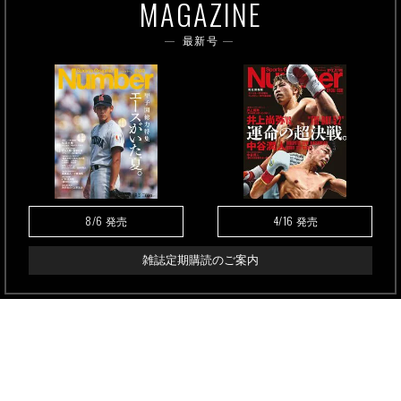
MAGAZINE
最新号
8/6
4/16
発売
発売
雑誌定期購読のご案内