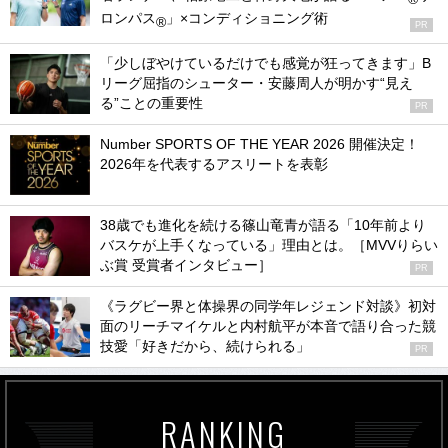
ロンパス
」×コンディショニング術
®
PR
「少しぼやけているだけでも感覚が狂ってきます」B
リーグ屈指のシューター・安藤周人が明かす“見え
る”ことの重要性
PR
Number SPORTS OF THE YEAR 2026 開催決定！
2026年を代表するアスリートを表彰
38歳でも進化を続ける篠山竜青が語る「10年前より
バスケが上手くなっている」理由とは。［MVVりらい
ぶ賞 受賞者インタビュー］
PR
《ラグビー界と体操界の同学年レジェンド対談》初対
面のリーチマイケルと内村航平が本音で語り合った競
技愛「好きだから、続けられる」
PR
RANKING