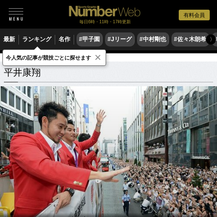
有料会員
毎日6時・11時・17時更新
最新
ランキング
名作
#甲子園
#Jリーグ
#中村剛也
#佐々木朗希
〉
×
今人気の記事が競技ごとに探せます
平井康翔
関連記事
平井康翔