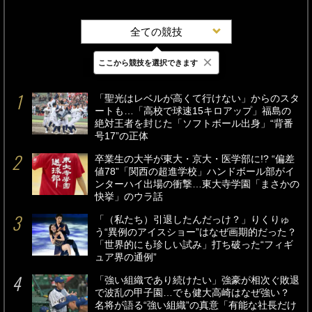
全ての競技
×
ここから競技を選択できます
最新
24時間
週間
「聖光はレベルが高くて行けない」からのスタ
ートも…「高校で球速15キロアップ」福島の
絶対王者を封じた「ソフトボール出身」“背番
号17”の正体
卒業生の大半が東大・京大・医学部に!? “偏差
値78”「関西の超進学校」ハンドボール部がイ
ンターハイ出場の衝撃…東大寺学園「まさかの
快挙」のウラ話
「（私たち）引退したんだっけ？」りくりゅ
う“異例のアイスショー”はなぜ画期的だった？
「世界的にも珍しい試み」打ち破った“フィギ
ュア界の通例”
「強い組織であり続けたい」強豪が相次ぐ敗退
で波乱の甲子園…でも健大高崎はなぜ強い？
名将が語る“強い組織”の真意「有能な社長だけ