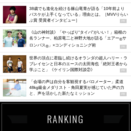
38歳でも進化を続ける篠山竜青が語る「10年前より
バスケが上手くなっている」理由とは。［MVVりらい
ぶ賞 受賞者インタビュー］
PR
《山の神対談》「やっぱり“タイパ”がいい！」箱根の
名ランナー、柏原竜二と神野大地が語る「エアー
サ
®
ロンパス
」×コンディショニング術
®
PR
世界の頂点に君臨し続けるオランダの超人ハリー・ラ
ブレイセンと日本のエースの太田海也「絶対王者から
学ぶこと」《ケイリン国際対談②》
PR
「会場の声は自分を客観視するバロメーター」柔道
48kg級金メダリスト・角田夏実が感じていた声の力
と、声を活かした新たなミッション
PR
RANKING