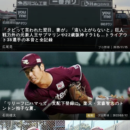
「クビって言われた翌日、妻が」「這い上がらないと」巨人
戦力外の元新人王サブマリンや22歳阪神ドラ1も…トライアウ
ト38選手の本音と全記録
広尾晃
2025/11/15
プロ野球
「リリーフにハマって」支配下登録に。楽天・宮森智志のト
ントン拍子な夏。
2022/09/12
石田雄太
有料
プロ野球