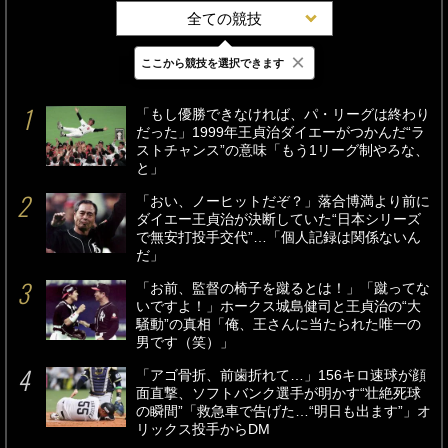
全ての競技
×
ここから競技を選択できます
最新
24時間
週間
「もし優勝できなければ、パ・リーグは終わり
だった」1999年王貞治ダイエーがつかんだ“ラ
ストチャンス”の意味「もう1リーグ制やろな、
と」
「おい、ノーヒットだぞ？」落合博満より前に
ダイエー王貞治が決断していた“日本シリーズ
で無安打投手交代”…「個人記録は関係ないん
だ」
「お前、監督の椅子を蹴るとは！」「蹴ってな
いですよ！」ホークス城島健司と王貞治の“大
騒動”の真相「俺、王さんに当たられた唯一の
男です（笑）」
「アゴ骨折、前歯折れて…」156キロ速球が顔
面直撃、ソフトバンク選手が明かす“壮絶死球
の瞬間”「救急車で告げた…“明日も出ます”」オ
リックス投手からDM