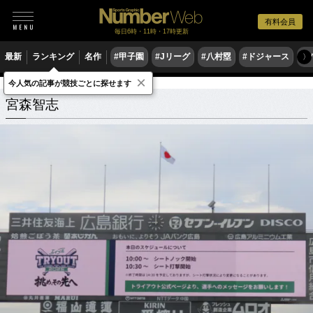
有料会員
毎日6時・11時・17時更新
最新
ランキング
名作
#甲子園
#Jリーグ
#八村塁
#ドジャース
#
〉
×
今人気の記事が競技ごとに探せます
宮森智志
関連記事
宮森智志