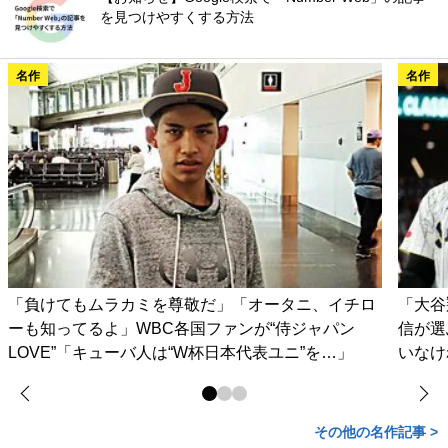
を見つけやすくする方法
名作
名作
「負けてもムラカミを尊敬だ」「オータニ、イチロ
「大谷
ーも知ってるよ」WBC各国ファンが“侍ジャパン
信が選
LOVE”「キューバ人は“W杯日本代表ユニ”を…」
いなけ
その他の名作記事 >