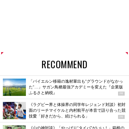
RECOMMEND
「バイエルン移籍の逸材輩出も“グラウンドがなかっ
た”…」サガン鳥栖最強アカデミーを変えた『企業版
ふるさと納税』
PR
《ラグビー界と体操界の同学年レジェンド対談》初対
面のリーチマイケルと内村航平が本音で語り合った競
技愛「好きだから、続けられる」
PR
《山の神対談》「やっぱり“タイパ”がいい！」箱根の