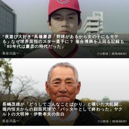
“夜遊び大好き”高橋慶彦「野球があるから女の子にもモテ
る」なぜ球界屈指のスター選手に？ 落合博満を上回る記録も
「80年代は慶彦の時代だった」
長谷川晶一
2024/08/01
プロ野球
長嶋茂雄が「どうしてこんなことばかり」と嘆いた大乱闘…
堀内恒夫からの顔面死球で「バッターとして終わった」ヤク
ルトの大明神・伊勢孝夫の告白
長谷川晶一
2024/06/07
プロ野球