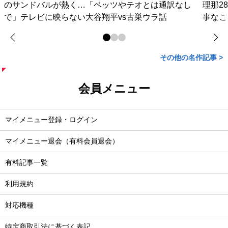
のサンドバルが熱く…「ベッツやテオとは通訳なし
理那2
で」テレビに映らない大谷翔平vs古巣ウラ話
事なこ
その他の名作記事 >
会員メニュー
マイメニュー登録・ログイン
マイメニュー退会（有料会員退会）
有料記事一覧
利用規約
対応機種
特定商取引法に基づく表記