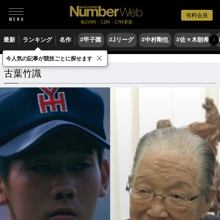
有料会員
毎日6時・11時・17時更新
最新
ランキング
名作
#甲子園
#Jリーグ
#中村剛也
#佐々木朗希
〉
×
今人気の記事が競技ごとに探せます
古葉竹識
関連記事
古葉竹識