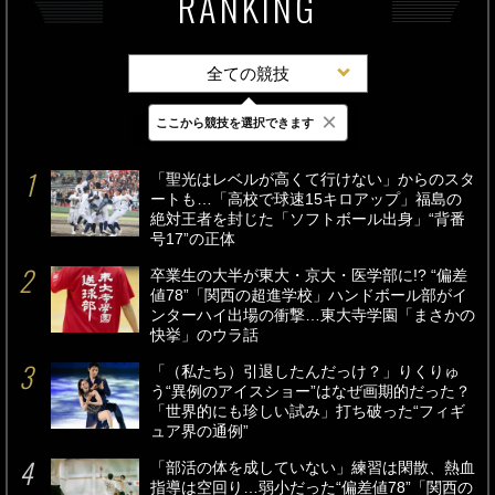
RANKING
全ての競技
×
ここから競技を選択できます
最新
24時間
週間
「聖光はレベルが高くて行けない」からのスタ
ートも…「高校で球速15キロアップ」福島の
絶対王者を封じた「ソフトボール出身」“背番
号17”の正体
卒業生の大半が東大・京大・医学部に!? “偏差
値78”「関西の超進学校」ハンドボール部がイ
ンターハイ出場の衝撃…東大寺学園「まさかの
快挙」のウラ話
「（私たち）引退したんだっけ？」りくりゅ
う“異例のアイスショー”はなぜ画期的だった？
「世界的にも珍しい試み」打ち破った“フィギ
ュア界の通例”
「部活の体を成していない」練習は閑散、熱血
指導は空回り…弱小だった“偏差値78”「関西の