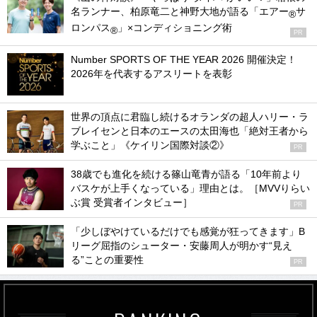
名ランナー、柏原竜二と神野大地が語る「エアー
サ
®
ロンパス
」×コンディショニング術
®
PR
Number SPORTS OF THE YEAR 2026 開催決定！
2026年を代表するアスリートを表彰
世界の頂点に君臨し続けるオランダの超人ハリー・ラ
ブレイセンと日本のエースの太田海也「絶対王者から
学ぶこと」《ケイリン国際対談②》
PR
38歳でも進化を続ける篠山竜青が語る「10年前より
バスケが上手くなっている」理由とは。［MVVりらい
ぶ賞 受賞者インタビュー］
PR
「少しぼやけているだけでも感覚が狂ってきます」B
リーグ屈指のシューター・安藤周人が明かす“見え
る”ことの重要性
PR