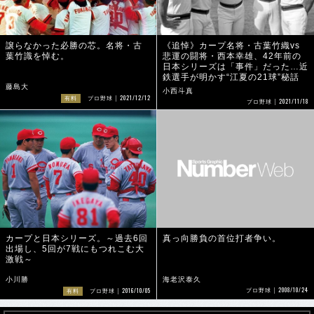
譲らなかった必勝の芯。名将・古
《追悼》カープ名将・古葉竹織vs
葉竹識を悼む。
悲運の闘将・西本幸雄、42年前の
日本シリーズは「事件」だった…近
鉄選手が明かす“江夏の21球”秘話
藤島大
小西斗真
2021/12/12
有料
プロ野球
2021/11/18
プロ野球
カープと日本シリーズ。～過去6回
真っ向勝負の首位打者争い。
出場し、5回が7戦にもつれこむ大
激戦～
小川勝
海老沢泰久
2008/10/24
2016/10/05
プロ野球
有料
プロ野球