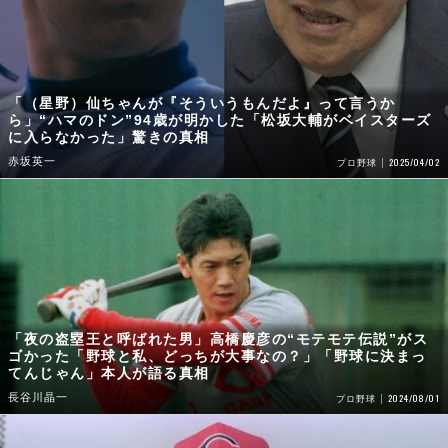
「（星野）仙ちゃんが『そういうもんだよ』って言うか
ら」“ハマのドン”94歳が明かした「松坂大輔がベイスターズ
に入らなかった」驚きの真相
赤坂英一
2025/04/02
プロ野球
「夜の盗塁王と呼ばれた男」高橋慶彦の“モテモテ伝説”がス
ゴかった「野球と私、どっちが大事なの？」「野球に決まっ
てんじゃん」本人が語る真相
長谷川晶一
2024/08/01
プロ野球