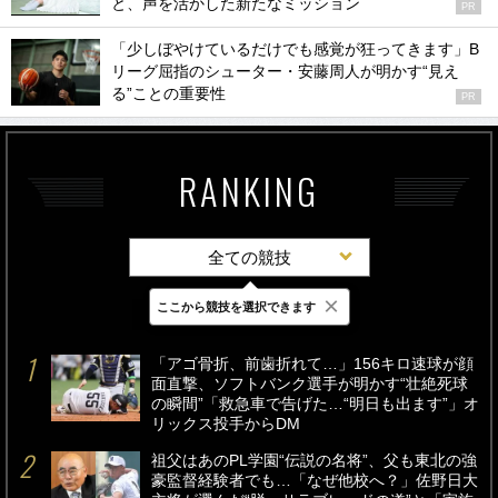
と、声を活かした新たなミッション
PR
「少しぼやけているだけでも感覚が狂ってきます」B
リーグ屈指のシューター・安藤周人が明かす“見え
る”ことの重要性
PR
RANKING
全ての競技
×
ここから競技を選択できます
最新
24時間
週間
「アゴ骨折、前歯折れて…」156キロ速球が顔
面直撃、ソフトバンク選手が明かす“壮絶死球
の瞬間”「救急車で告げた…“明日も出ます”」オ
リックス投手からDM
祖父はあのPL学園“伝説の名将”、父も東北の強
豪監督経験者でも…「なぜ他校へ？」佐野日大