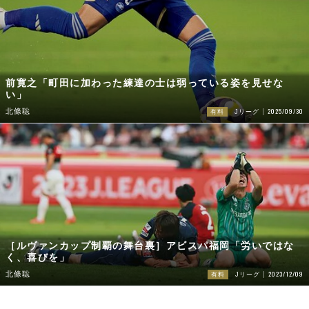
前寛之「町田に加わった練達の士は弱っている姿を見せな
い」
2025/09/30
北條聡
有料
Jリーグ
［ルヴァンカップ制覇の舞台裏］アビスパ福岡「労いではな
く、喜びを」
2023/12/09
北條聡
有料
Jリーグ