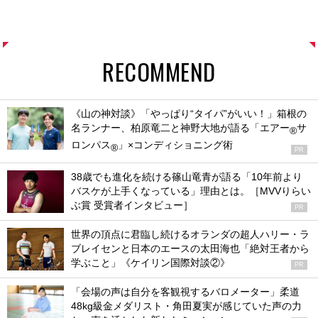
RECOMMEND
《山の神対談》「やっぱり“タイパ”がいい！」箱根の
名ランナー、柏原竜二と神野大地が語る「エアー
サ
®
ロンパス
」×コンディショニング術
®
PR
38歳でも進化を続ける篠山竜青が語る「10年前より
バスケが上手くなっている」理由とは。［MVVりらい
ぶ賞 受賞者インタビュー］
PR
世界の頂点に君臨し続けるオランダの超人ハリー・ラ
ブレイセンと日本のエースの太田海也「絶対王者から
学ぶこと」《ケイリン国際対談②》
PR
「会場の声は自分を客観視するバロメーター」柔道
48kg級金メダリスト・角田夏実が感じていた声の力