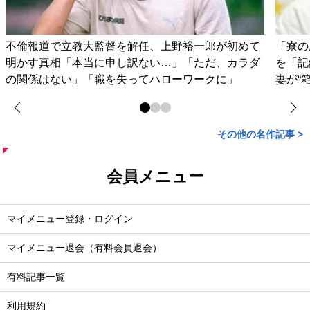
不倫報道で立教大監督を解任、上野裕一郎が初めて
「寮の
明かす真相「本当に申し訳ない…」「ただ、カラダ
を「記
の関係はない」「職を失ってハローワークに」
妻が“
その他の名作記事 >
会員メニュー
マイメニュー登録・ログイン
マイメニュー退会（有料会員退会）
有料記事一覧
利用規約