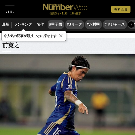
有料会員
毎日6時・11時・17時更新
最新
ランキング
名作
#甲子園
#Jリーグ
#八村塁
#ドジャース
#
〉
×
今人気の記事が競技ごとに探せます
前寛之
関連記事
前寛之