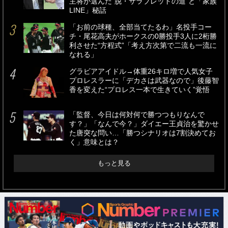
主将が選んだ“脱・サラブレッドの道”と「家族
LINE」秘話
「お前の球種、全部当てたるわ」名投手コー
チ・尾花高夫がホークスの0勝投手3人に2桁勝
利させた“方程式”「考え方次第で二流も一流に
なれる」
グラビアアイドル→体重26キロ増で人気女子
プロレスラーに「デカさは武器なので」後藤智
香を変えた“プロレス一本で生きていく”覚悟
「監督、今日は何対何で勝つつもりなんで
す？」「なんで今？」ダイエー王貞治を驚かせ
た唐突な問い…「勝つシナリオは7割決めてお
く」意味とは？
もっと見る