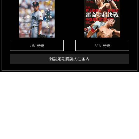
8/6
4/16
発売
発売
雑誌定期購読のご案内