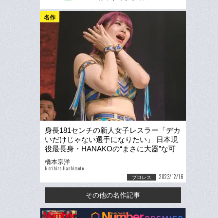
名作
身長181センチの新人女子レスラー「デカ
いだけじゃない選手になりたい」 日本現
役最長身・HANAKOの“まさに大器”な可
能性
橋本宗洋
Norihiro Hashimoto
2023/12/16
プロレス
その他の名作記事