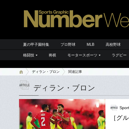
夏の甲子園特集
プロ野球
MLB
高校野球
格闘技
将棋
モータースポーツ
ラグビー
ディラン・ブロン
関連記事
ディラン・ブロン
Spor
［グル