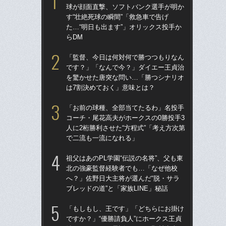
球が顔面直撃、ソフトバンク選手が明か
権
す“壮絶死球の瞬間”「救急車で告げ
に
た…“明日も出ます”」オリックス投手か
「
らDM
「
「監督、今日は何対何で勝つつもりなん
の“
です？」「なんで今？」ダイエー王貞治
太
を驚かせた唐突な問い…「勝つシナリオ
ャ
は7割決めておく」意味とは？
け
「お前の球種、全部当てたるわ」名投手
「
コーチ・尾花高夫がホークスの0勝投手3
球部
人に2桁勝利させた“方程式”「考え方次第
野球
で二流も一流になれる」
先
祖父はあのPL学園“伝説の名将”、父も東
「
北の強豪監督経験者でも…「なぜ他校
りゅ
へ？」佐野日大主将が選んだ“脱・サラ
的
ブレッドの道”と「家族LINE」秘話
ち破
「もしもし、王です」「どちらにお掛け
「
ですか？」“優勝請負人”にホークス王貞
告…