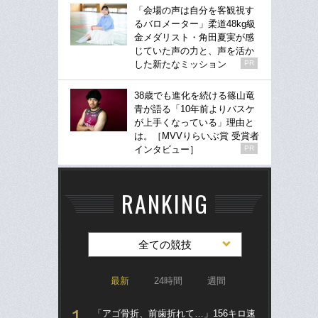
「会場の声は自分を客観視す
るバロメーター」柔道48kg級
金メダリスト・角田夏実が感
じていた声の力と、声を活か
した新たなミッション
PR
38歳でも進化を続ける篠山竜
青が語る「10年前よりバスケ
が上手くなっている」理由と
は。［MVVりらいぶ賞 受賞者
インタビュー］
PR
RANKING
全ての競技
最新
24時間
週間
「アゴ骨折、前歯折れて…」156キロ速
ブ