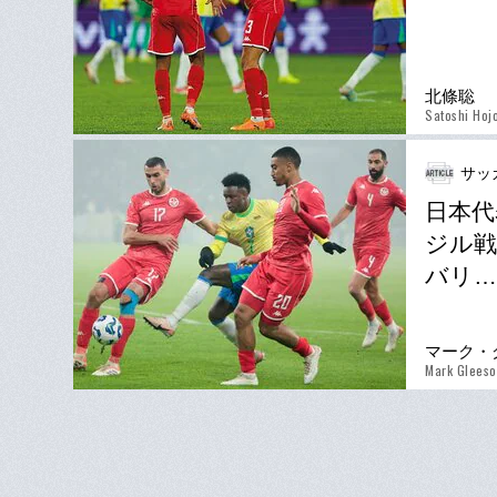
北條聡
Satoshi Hoj
サッ
日本代
ジル戦
バリ…
マーク・
Mark Glees