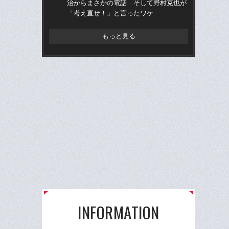
治からまさかの電話…そして野村克也が
才”
「考え直せ！」と言ったワケ
た
と
もっと見る
INFORMATION