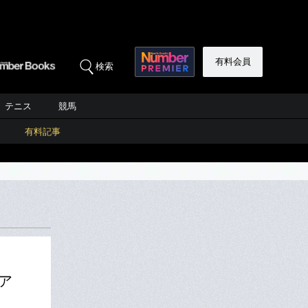
有料会員
検索
テニス
競馬
有料記事
ア