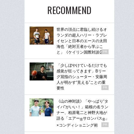
RECOMMEND
世界の頂点に君臨し続けるオ
ランダの超人ハリー・ラブレ
イセンと日本のエースの太田
海也「絶対王者から学ぶこ
と」《ケイリン国際対談②》
PR
「少しぼやけているだけでも
感覚が狂ってきます」Bリー
グ屈指のシューター・安藤周
人が明かす“見える”ことの重
要性
PR
《山の神対談》「やっぱり“タ
イパ”がいい！」箱根の名ラン
ナー、柏原竜二と神野大地が
語る「エアー
サロンパス
」
®
®
×コンディショニング術
PR