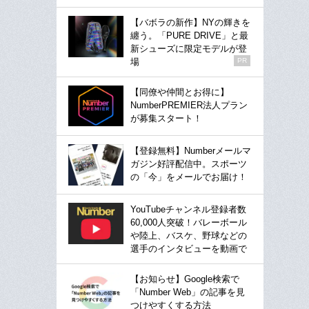
【バボラの新作】NYの輝きを
纏う。「PURE DRIVE」と最
新シューズに限定モデルが登
場
PR
【同僚や仲間とお得に】
NumberPREMIER法人プラン
が募集スタート！
【登録無料】Numberメールマ
ガジン好評配信中。スポーツ
の「今」をメールでお届け！
YouTubeチャンネル登録者数
60,000人突破！バレーボール
や陸上、バスケ、野球などの
選手のインタビューを動画で
【お知らせ】Google検索で
「Number Web」の記事を見
つけやすくする方法