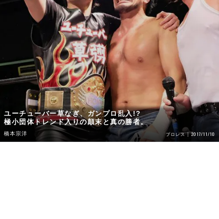
ユーチューバー草なぎ、ガンプロ乱入!?
極小団体トレンド入りの顛末と真の勝者。
橋本宗洋
2017/11/10
プロレス