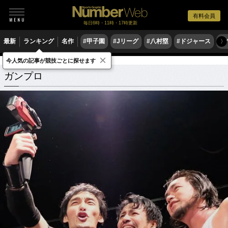
有料会員
毎日6時・11時・17時更新
最新
ランキング
名作
#甲子園
#Jリーグ
#八村塁
#ドジャース
#
〉
×
今人気の記事が競技ごとに探せます
ガンプロ
関連記事
ガンプロ