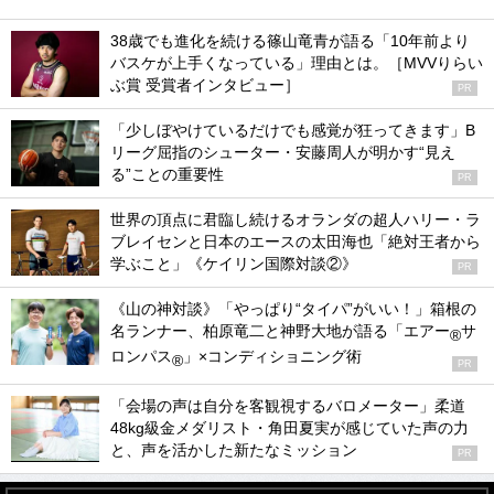
38歳でも進化を続ける篠山竜青が語る「10年前より
バスケが上手くなっている」理由とは。［MVVりらい
ぶ賞 受賞者インタビュー］
PR
「少しぼやけているだけでも感覚が狂ってきます」B
リーグ屈指のシューター・安藤周人が明かす“見え
る”ことの重要性
PR
世界の頂点に君臨し続けるオランダの超人ハリー・ラ
ブレイセンと日本のエースの太田海也「絶対王者から
学ぶこと」《ケイリン国際対談②》
PR
《山の神対談》「やっぱり“タイパ”がいい！」箱根の
名ランナー、柏原竜二と神野大地が語る「エアー
サ
®
ロンパス
」×コンディショニング術
®
PR
「会場の声は自分を客観視するバロメーター」柔道
48kg級金メダリスト・角田夏実が感じていた声の力
と、声を活かした新たなミッション
PR