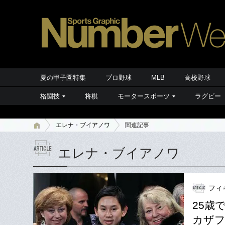
夏の甲子園特集
プロ野球
MLB
高校野球
格闘技
将棋
モータースポーツ
ラグビー
エレナ・ブイアノワ
関連記事
エレナ・ブイアノワ
フィ
25歳
カザフ