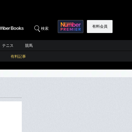
有料会員
検索
テニス
競馬
有料記事