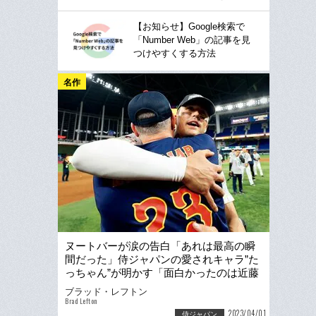
【お知らせ】Google検索で
「Number Web」の記事を見
つけやすくする方法
名作
ヌートバーが涙の告白「あれは最高の瞬
間だった」侍ジャパンの愛されキャラ”た
っちゃん”が明かす「面白かったのは近藤
が僕の名前を…」
ブラッド・レフトン
Brad Lefton
2023/04/01
侍ジャパン