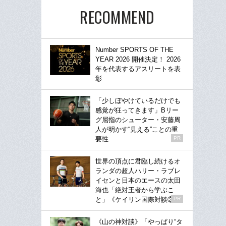
RECOMMEND
Number SPORTS OF THE
YEAR 2026 開催決定！ 2026
年を代表するアスリートを表
彰
「少しぼやけているだけでも
感覚が狂ってきます」Bリー
グ屈指のシューター・安藤周
人が明かす“見える”ことの重
要性
PR
世界の頂点に君臨し続けるオ
ランダの超人ハリー・ラブレ
イセンと日本のエースの太田
海也「絶対王者から学ぶこ
と」《ケイリン国際対談②》
PR
《山の神対談》「やっぱり“タ