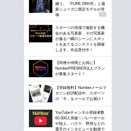
纏う。「PURE DRIVE」と最
新シューズに限定モデルが登
場
PR
スポーツの現場で撮影する機
会のある写真家、その写真家
が撮る一瞬のシーンにスポッ
トをあてるコンテストを開催
します。作品受付中！
【同僚や仲間とお得に】
NumberPREMIER法人プラン
が募集スタート！
【登録無料】Numberメールマ
ガジン好評配信中。スポーツ
の「今」をメールでお届け！
YouTubeチャンネル登録者数
60,000人突破！バレーボール
や陸上、バスケ、野球などの
選手のインタビューを動画で