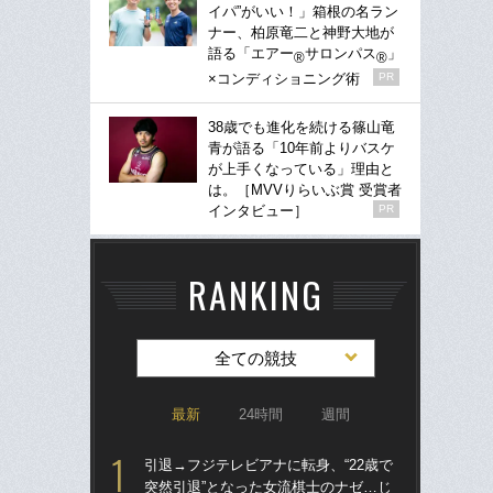
イパ”がいい！」箱根の名ラン
ナー、柏原竜二と神野大地が
語る「エアー
サロンパス
」
®
®
×コンディショニング術
PR
38歳でも進化を続ける篠山竜
青が語る「10年前よりバスケ
が上手くなっている」理由と
は。［MVVりらいぶ賞 受賞者
インタビュー］
PR
RANKING
全ての競技
最新
24時間
週間
引退→フジテレビアナに転身、“22歳で
「
突然引退”となった女流棋士のナゼ…じ
り