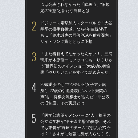
つは公表されなかった「降級点」“旧規
た“
定の実態”と新たな制度とは
「
ドジャース電撃加入スクーバルで「大谷
「
翔平の投手負担減」なら4年連続MVP
終わ
も…「鈴木誠也の同僚PCAを射程圏内」
つか
サイ・ヤング賞とともに予想
リ
「まだ着替えてなかったんかい！」三浦
「
璃来が木原龍一にツッコミも…りくりゅ
っ
う“世界初のアイスショー”大成功の舞台
王貞
裏「やりたいことをすべて詰め込んだ」
当
20歳退会のち“フジテレビ女子アナ転
ド
身”、22歳の引退発表に“ネット疑問の
翔平
声”も…将棋女流棋士が悩んだ「非公表
も…
の旧制度」その実態とは
サ
「医学部志望がメンバーに4人」福岡の
「
公立進学校が“甲子園出場”の衝撃…それ
璃
でも東筑が“野球のチーム”で挑んだワケ
う“
は？「さすがに勉強に身が入らなくて」
裏