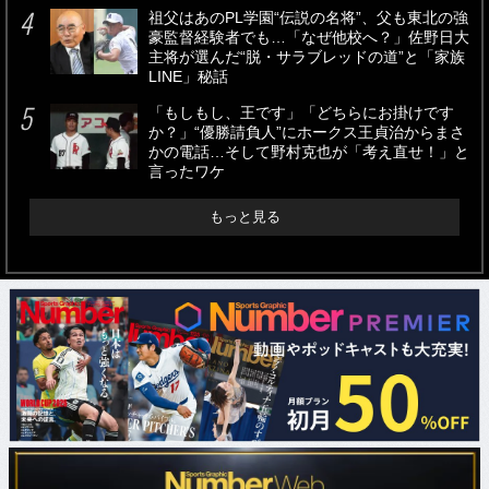
祖父はあのPL学園“伝説の名将”、父も東北の強
豪監督経験者でも…「なぜ他校へ？」佐野日大
主将が選んだ“脱・サラブレッドの道”と「家族
LINE」秘話
「もしもし、王です」「どちらにお掛けです
か？」“優勝請負人”にホークス王貞治からまさ
かの電話…そして野村克也が「考え直せ！」と
言ったワケ
もっと見る