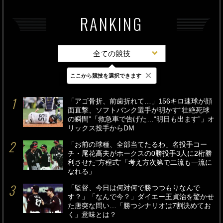
RANKING
全ての競技
×
ここから競技を選択できます
最新
24時間
週間
「アゴ骨折、前歯折れて…」156キロ速球が顔
面直撃、ソフトバンク選手が明かす“壮絶死球
の瞬間”「救急車で告げた…“明日も出ます”」オ
リックス投手からDM
「お前の球種、全部当てたるわ」名投手コー
チ・尾花高夫がホークスの0勝投手3人に2桁勝
利させた“方程式”「考え方次第で二流も一流に
なれる」
「監督、今日は何対何で勝つつもりなんで
す？」「なんで今？」ダイエー王貞治を驚かせ
た唐突な問い…「勝つシナリオは7割決めてお
く」意味とは？