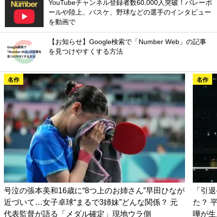
YouTubeチャンネル登録者数60,000人突破！バレーボ
ールや陸上、バスケ、野球などの選手のインタビュー
を動画で
【お知らせ】Google検索で「Number Web」の記事
を見つけやすくする方法
名作
名作
号泣の張本美和16歳に“8つ上のお姉さん”早田ひなが
「引退
近づいて…女子卓球“まるで3姉妹”どんな関係？ 元
た？ 
代表監督が語る「メダル確定」現地ウラ側
嘩が生