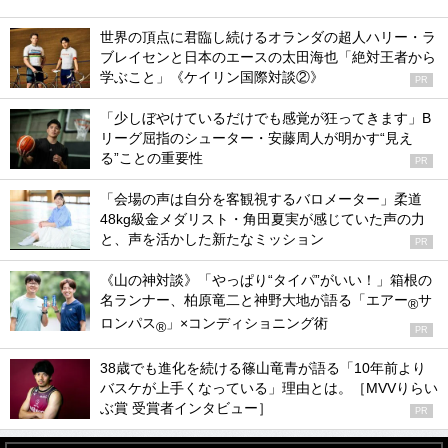
世界の頂点に君臨し続けるオランダの超人ハリー・ラ
ブレイセンと日本のエースの太田海也「絶対王者から
学ぶこと」《ケイリン国際対談②》
PR
「少しぼやけているだけでも感覚が狂ってきます」B
リーグ屈指のシューター・安藤周人が明かす“見え
る”ことの重要性
PR
「会場の声は自分を客観視するバロメーター」柔道
48kg級金メダリスト・角田夏実が感じていた声の力
と、声を活かした新たなミッション
PR
《山の神対談》「やっぱり“タイパ”がいい！」箱根の
名ランナー、柏原竜二と神野大地が語る「エアー
サ
®
ロンパス
」×コンディショニング術
®
PR
38歳でも進化を続ける篠山竜青が語る「10年前より
バスケが上手くなっている」理由とは。［MVVりらい
ぶ賞 受賞者インタビュー］
PR