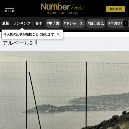
有料会員
毎日6時・11時・17時更新
最新
ランキング
名作
#甲子園
#ドジャース
#益田直也
#早田ひな
〉
×
今人気の記事が競技ごとに探せます
アルベール2世
関連記事
アルベール2世