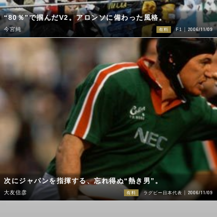
“80％”で掴んだV2。アロンソに備わった風格。
2006/11/09
今宮純
有料
F1
次にジャパンを指揮する、忘れ得ぬ“熱き男”。
2006/11/09
大友信彦
有料
ラグビー日本代表