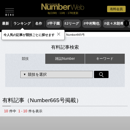
有料会員
毎日6時・11時・17時更新
最新
ランキング
名作
#甲子園
#Jリーグ
#中村剛也
#佐々木朗希
〉
×
今人気の記事が競技ごとに探せます
有料記事
出典元雑誌（2006年発売）
Number665号
有料記事検索
競技
雑誌Number
キーワード
有料記事（Number665号掲載）
10
件中
1 - 10
件を表示