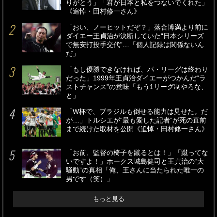
りがとう」「君が日本と私をつないでくれた」
《追悼・田村修一さん》
「おい、ノーヒットだぞ？」落合博満より前に
ダイエー王貞治が決断していた“日本シリーズ
で無安打投手交代”…「個人記録は関係ないん
だ」
「もし優勝できなければ、パ・リーグは終わり
だった」1999年王貞治ダイエーがつかんだ“ラ
ストチャンス”の意味「もう1リーグ制やろな、
と」
「W杯で、ブラジルも倒せる能力は見せた。だ
が…」トルシエが“最も愛した記者”が死の直前
まで続けた取材を公開《追悼・田村修一さん》
「お前、監督の椅子を蹴るとは！」「蹴ってな
いですよ！」ホークス城島健司と王貞治の“大
騒動”の真相「俺、王さんに当たられた唯一の
男です（笑）」
もっと見る