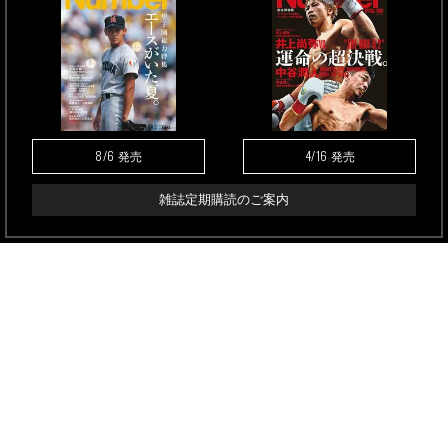
8/6
4/16
発売
発売
雑誌定期購読のご案内