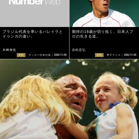
ブラジル代表を率いるパレイラと
期待の18歳が切り拓く、日本人プ
ドゥンガの違い。
ロの生きる道。
木崎伸也
吉松忠弘
2006/11/09
2006/11/09
有料
サッカー日本代表
有料
男子テニス