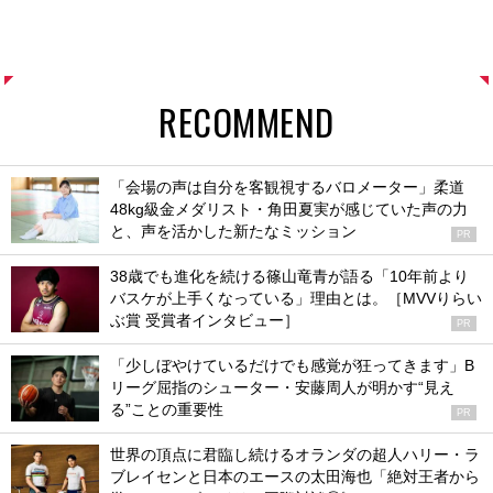
RECOMMEND
「会場の声は自分を客観視するバロメーター」柔道
48kg級金メダリスト・角田夏実が感じていた声の力
と、声を活かした新たなミッション
PR
38歳でも進化を続ける篠山竜青が語る「10年前より
バスケが上手くなっている」理由とは。［MVVりらい
ぶ賞 受賞者インタビュー］
PR
「少しぼやけているだけでも感覚が狂ってきます」B
リーグ屈指のシューター・安藤周人が明かす“見え
る”ことの重要性
PR
世界の頂点に君臨し続けるオランダの超人ハリー・ラ
ブレイセンと日本のエースの太田海也「絶対王者から