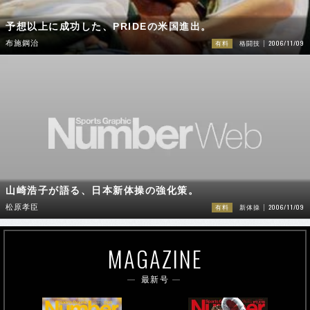
予想以上に成功した、PRIDEの米国進出。
2006/11/09
布施鋼治
有料
格闘技
山崎浩子が語る、日本新体操の強化策。
2006/11/09
松原孝臣
有料
新体操
MAGAZINE
最新号