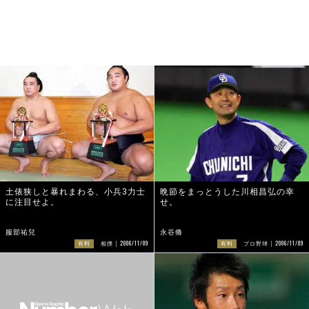
土俵狭しと暴れまわる、小兵3力士
晩節をまっとうした川相昌弘の幸
に注目せよ。
せ。
服部祐兒
永谷脩
2006/11/09
2006/11/09
有料
相撲
有料
プロ野球