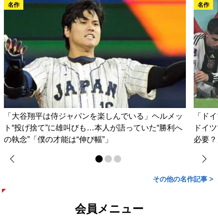
名作
名作
「大谷翔平は侍ジャパンを楽しんでいる」ヘルメッ
「ドイ
ト“投げ捨て”に雄叫びも…本人が語っていた“勝利へ
ドイツ
の執念”「僕の才能は“伸び幅”」
必要？
その他の名作記事 >
会員メニュー