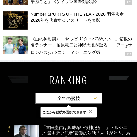
学ぶこと」《ケイリン国際対談②》
PR
Number SPORTS OF THE YEAR 2026 開催決定！
2026年を代表するアスリートを表彰
《山の神対談》「やっぱり“タイパ”がいい！」箱根の
名ランナー、柏原竜二と神野大地が語る「エアー
サ
®
ロンパス
」×コンディショニング術
®
PR
RANKING
全ての競技
×
ここから競技を選択できます
最新
24時間
週間
「本田圭佑は興味深い候補だが…」トルシエ
と“最も近い記者”最期の対話「ありがとう、あ