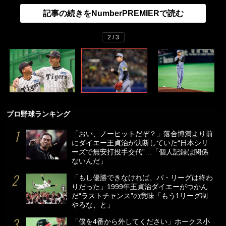
記事の続きをNumberPREMIERで読む
2 / 3
プロ野球ランキング
「おい、ノーヒットだぞ？」落合博満より前
にダイエー王貞治が決断していた“日本シリ
ーズで無安打投手交代”…「個人記録は関係
ないんだ」
「もし優勝できなければ、パ・リーグは終わ
りだった」1999年王貞治ダイエーがつかん
だ“ラストチャンス”の意味「もう1リーグ制
やろな、と」
「僕を4番から外してください」ホークス小