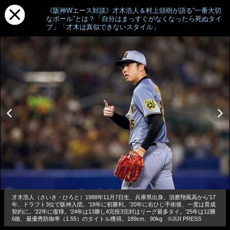
《阪神Wエース対談》才木浩人＆村上頌樹が語る“一番大切
なボール”とは？「自分はまっすぐがなくなったら死ぬタイ
プ」「才木は真似できないスタイル」
才木浩人（さいき・ひろと）1988年11月7日生、兵庫県出身。須磨翔風高から'17
年、ドラフト3位で阪神入団。'18年に初勝利。'20年に右ひじ手術後、一度は育成
契約に。'22年に復帰。'24年は13勝し4完投3完封はリーグ最多タイ。'25年は12勝
6敗、最優秀防御率（1.55）のタイトル獲得。189cm、90kg ©JIJI PRESS