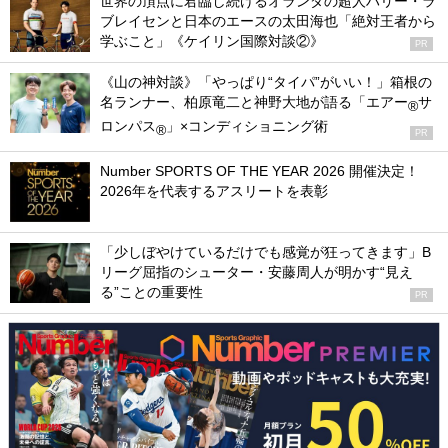
世界の頂点に君臨し続けるオランダの超人ハリー・ラ
ブレイセンと日本のエースの太田海也「絶対王者から
学ぶこと」《ケイリン国際対談②》
PR
《山の神対談》「やっぱり“タイパ”がいい！」箱根の
名ランナー、柏原竜二と神野大地が語る「エアー
サ
®
ロンパス
」×コンディショニング術
®
PR
Number SPORTS OF THE YEAR 2026 開催決定！
2026年を代表するアスリートを表彰
「少しぼやけているだけでも感覚が狂ってきます」B
リーグ屈指のシューター・安藤周人が明かす“見え
る”ことの重要性
PR