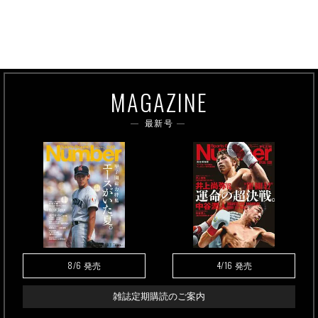
MAGAZINE
最新号
8/6
4/16
発売
発売
雑誌定期購読のご案内