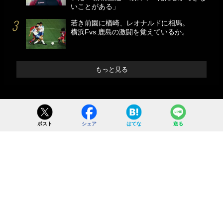
いことがある」
若き前園に楢崎、レオナルドに相馬。
横浜Fvs.鹿島の激闘を覚えているか。
もっと見る
ポスト
シェア
はてな
送る