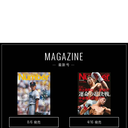
MAGAZINE
最新号
8/6
4/16
発売
発売