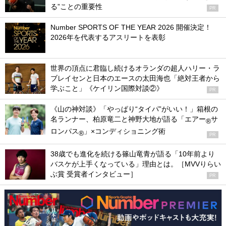
る”ことの重要性
PR
Number SPORTS OF THE YEAR 2026 開催決定！
2026年を代表するアスリートを表彰
世界の頂点に君臨し続けるオランダの超人ハリー・ラ
ブレイセンと日本のエースの太田海也「絶対王者から
学ぶこと」《ケイリン国際対談②》
PR
《山の神対談》「やっぱり“タイパ”がいい！」箱根の
名ランナー、柏原竜二と神野大地が語る「エアー
サ
®
ロンパス
」×コンディショニング術
®
PR
38歳でも進化を続ける篠山竜青が語る「10年前より
バスケが上手くなっている」理由とは。［MVVりらい
ぶ賞 受賞者インタビュー］
PR