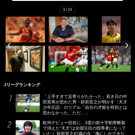
3 / 24
Jリーグランキング
「上手すぎて近寄りがたかった」若き日の中
田英寿が恐れた男・財前宣之が明かす〈天才
少年伝説〉のリアル「自分の才能を特別とは
思わなかった。ただ…」
欧州デビュー目前に…3度の前十字靭帯断裂
で消えた“天才”は全国注目の指導者になって
いた！ 財前宣之47歳の今「俺にしかできな